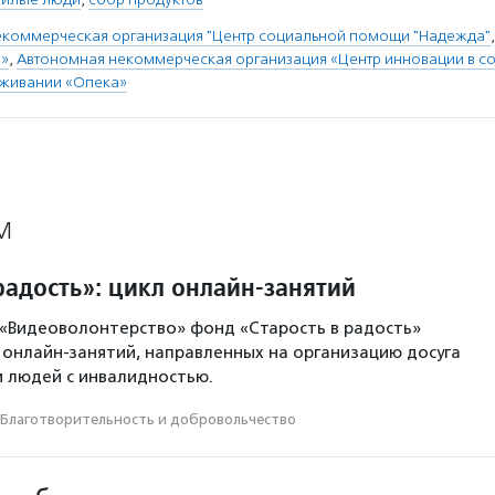
екоммерческая организация "Центр социальной помощи "Надежда"
»
,
Автономная некоммерческая организация «Центр инновации в с
живании «Опека»
М
радость»: цикл онлайн-занятий
 «Видеоволонтерство» фонд «Старость в радость»
онлайн-занятий, направленных на организацию досуга
 людей с инвалидностью.
Благотвори­тель­ность и доброволь­чест­во