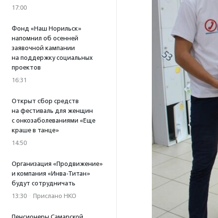
17:00
Фонд «Наш Норильск»
напомнил об осенней
заявочной кампании
на поддержку социальных
проектов
16:31
Открыт сбор средств
на фестиваль для женщин
с онкозаболеваниями «Еще
краше в танце»
14:50
Организация «Продвижение»
и компания «Инва-Титан»
будут сотрудничать
13:30
·
Прислано НКО
Пенсионеры Самарской