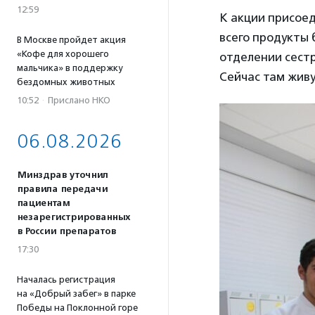
12:59
К акции присоед
всего продукты 
В Москве пройдет акция
«Кофе для хорошего
отделении сест
мальчика» в поддержку
Сейчас там живу
бездомных животных
10:52
·
Прислано НКО
06.08.2026
Минздрав уточнил
правила передачи
пациентам
незарегистрированных
в России препаратов
17:30
Началась регистрация
на «Добрый забег» в парке
Победы на Поклонной горе