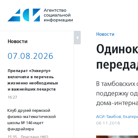
Перейти
к
содержанию
Новости
Новости
Одинок
07.08.2026
переда
Препарат «Энхерту»
включили в перечень
В тамбовских 
жизненно необходимых
и важнейших лекарств
поддержку од
16:27
дома-интерна
Клуб друзей пермской
АСИ-Тамбов
,
Екатер
физико-математической
школы № 146 ищет
06.11.2018
фандрайзера
15:35
·
Прислано НКО