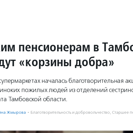
им пенсионерам в Тамб
дут «корзины добра»
супермаркетах началась благотворительная ак
иноких пожилых людей из отделений сестринс
та Тамбовской области.
ина Жмырова
·
Благотвори­тель­ность и доброволь­чест­во
,
Старшее п