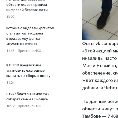
области освоят правила
цифровой безопасности
13:27
Встреча с Андреем Ургантом
стала лотом аукциона
в поддержку фонда
Фото: vk.com/op
«Бумажная птица»
«Этой акцией м
11:45
·
Прислано НКО
инвалиды часто 
Мая и Новый год
В ОП РФ предложили
установить ежегодные
обеспечение, ск
выплаты на сборы в школу
ждет каждого из
11:24
добавила Чебот
Стихобиатлон «Км/вслух»
соберет семьи в Липецке
По данным реги
10:32
·
Прислано НКО
области живут о
Тамбове — 7 468