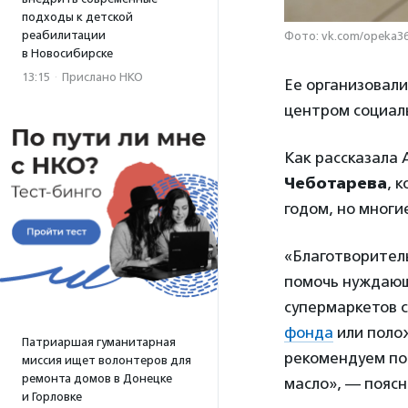
подходы к детской
реабилитации
Фото: vk.com/opeka3
в Новосибирске
13:15
·
Прислано НКО
Ее организовал
центром социал
Как рассказала
Чеботарева
, 
годом, но многи
«Благотворител
помочь нуждающ
супермаркетов с
фонда
или полож
Патриаршая гуманитарная
рекомендуем пок
миссия ищет волонтеров для
ремонта домов в Донецке
масло», — поясн
и Горловке