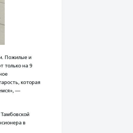
и. Пожилые и
т только на 9
ное
тарость, которая
емся», —
 Тамбовской
нсионера в