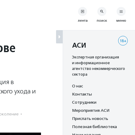
лента
поиск
меню
18+
ове
АСИ
Экспертная организация
и информационное
агентство некоммерческого
сектора
ция в
О нас
кого ухода и
Контакты
Сотрудники
Мероприятия АСИ
околение
·
Прислать новость
Полезная библиотека
Наши издания