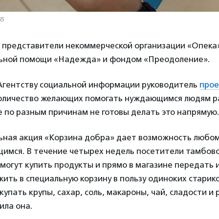
65
и представители некоммерческой организации «Опека»
ьной помощи «Надежда» и фондом «Преодоление».
 Агентству социальной информации руководитель
прое
количество желающих помогать нуждающимся людям р
е по разным причинам не готовы делать это напрямую.
ьная акция «Корзина добра» дает возможность любом
имся. В течение четырех недель посетители тамбов
могут купить продукты и прямо в магазине передать 
ить в специальную корзину в пользу одиноких старик
упать крупы, сахар, соль, макароны, чай, сладости и
ила она.