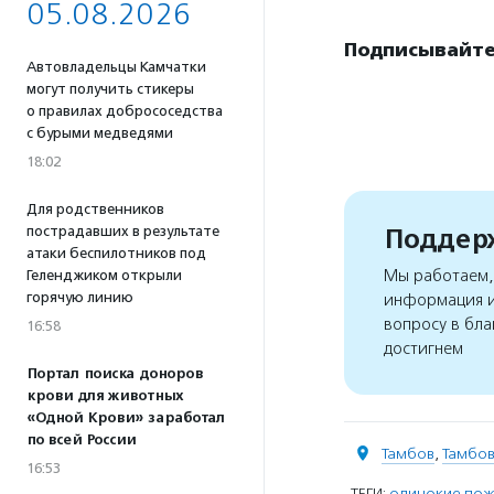
05.08.2026
Подписывайтес
Автовладельцы Камчатки
могут получить стикеры
о правилах добрососедства
с бурыми медведями
18:02
Для родственников
пострадавших в результате
Поддерж
атаки беспилотников под
Мы работаем, 
Геленджиком открыли
горячую линию
информация и
вопросу в бла
16:58
достигнем
Портал поиска доноров
крови для животных
«Одной Крови» заработал
по всей России
Тамбов
,
Тамбов
16:53
ТЕГИ:
одинокие по