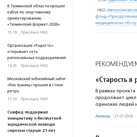
В Тюменской области прошел
НКО:
Автономная н
кубок по спортивному
фонд «Преодоление
ориентированию
медицинском обслу
«Тюменский формат-2026»
15:19
·
Прислано НКО
Организация «Радость»
открывает сеть
региональных подразделений
РЕКОМЕНДУЕ
14:25
·
Прислано НКО
«Старость в 
Московский юбилейный забег
«Без границ» прошел в стиле
В рамках проекта
ретро
продолжает цикл 
13:30
·
Прислано НКО
одиноких людей и
Совфед поддержал
Анонсы
·
27.07.2026
·
инициативу о бесплатной
юридической помощи
сиротам старше 23 лет