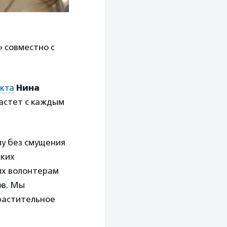
 совместно с
кта
Нина
астет с каждым
у без смущения
ских
их волонтерам
ов. Мы
 растительное