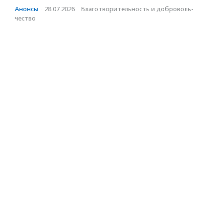
Анонсы
·
28.07.2026
·
Благотвори­тель­ность и доброволь­
чест­во