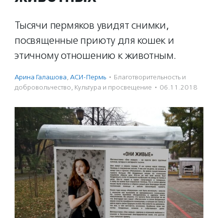
Тысячи пермяков увидят снимки,
посвященные приюту для кошек и
этичному отношению к животным.
Арина Галашова
,
АСИ-Пермь
·
Благотвори­тель­ность и
доброволь­чест­во
,
Культура и просвещение
·
06.11.2018