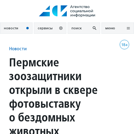
Перейти
к
содержанию
новости
сервисы
поиск
меню
18+
Новости
Пермские
зоозащитники
открыли в сквере
фотовыставку
о бездомных
животных