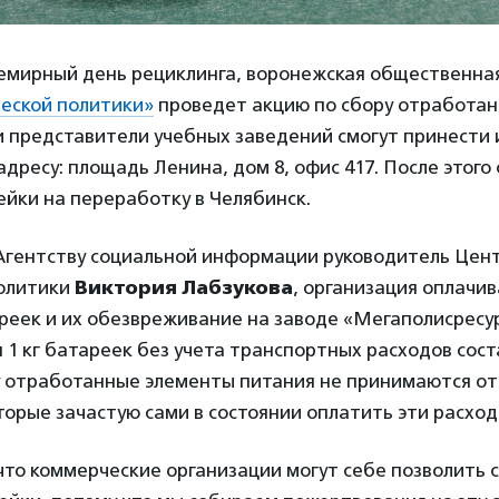
семирный день рециклинга, воронежская общественна
ческой политики»
проведет акцию по сбору отработан
 представители учебных заведений смогут принести 
адресу: площадь Ленина, дом 8, офис 417. После этог
йки на переработку в Челябинск.
 Агентству социальной информации руководитель Цен
политики
Виктория Лабзукова
, организация оплачи
реек и их обезвреживание на заводе «Мегаполисресу
1 кг батареек без учета транспортных расходов сост
у отработанные элементы питания не принимаются от
торые зачастую сами в состоянии оплатить эти расход
что коммерческие организации могут себе позволить 