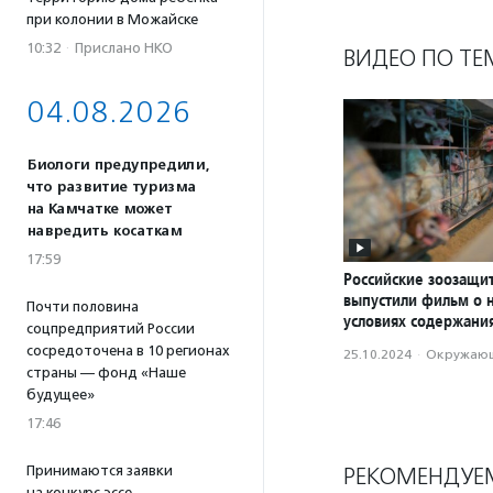
при колонии в Можайске
10:32
·
Прислано НКО
ВИДЕО ПО ТЕ
04.08.2026
Биологи предупредили,
что развитие туризма
на Камчатке может
навредить косаткам
17:59
Российские зоозащи
выпустили фильм о 
Почти половина
условиях содержани
соцпредприятий России
сосредоточена в 10 регионах
25.10.2024
·
Окружающ
страны — фонд «Наше
будущее»
17:46
Принимаются заявки
РЕКОМЕНДУЕ
на конкурс эссе