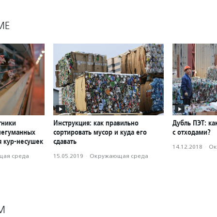
МЕ
тники
Инструкция: как правильно
Дубль ПЭТ: ка
негуманных
сортировать мусор и куда его
с отходами?
я кур-несушек
сдавать
14.12.2018
·
Ок
ая среда
15.05.2019
·
Окружающая среда
М