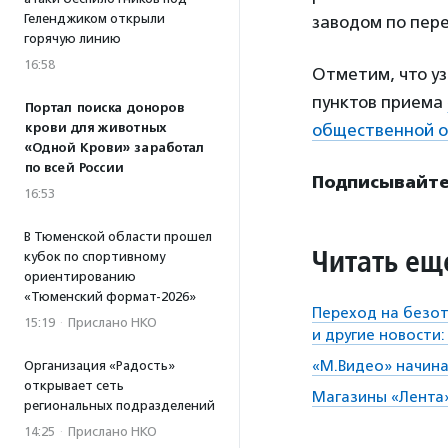
Геленджиком открыли
заводом по пер
горячую линию
16:58
Отметим, что уз
пунктов приема
Портал поиска доноров
общественной о
крови для животных
«Одной Крови» заработал
по всей России
Подписывайтес
16:53
В Тюменской области прошел
Читать ещ
кубок по спортивному
ориентированию
«Тюменский формат-2026»
Переход на безот
15:19
·
Прислано НКО
и другие новости
«М.Видео» начина
Организация «Радость»
открывает сеть
Магазины «Лента»
региональных подразделений
14:25
·
Прислано НКО