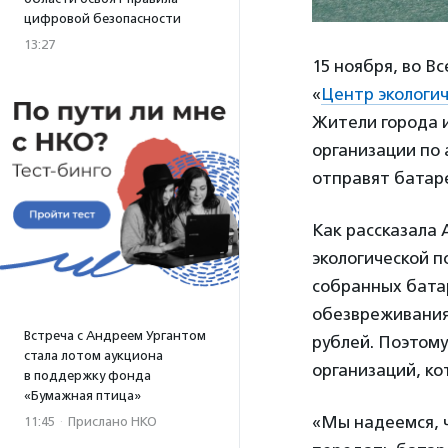
цифровой безопасности
13:27
15 ноября, во В
«
Центр экологи
Жители города и
организации по 
отправят батаре
Как рассказала
экологической 
собранных бата
обезвреживания 
Встреча с Андреем Ургантом
рублей. Поэтом
стала лотом аукциона
организаций, ко
в поддержку фонда
«Бумажная птица»
«Мы надеемся, 
11:45
·
Прислано НКО