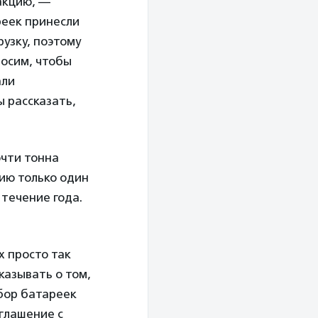
акцию, —
реек принесли
узку, поэтому
росим, чтобы
али
 рассказать,
очти тонна
ию только один
 течение года.
х просто так
казывать о том,
сбор батареек
оглашение с