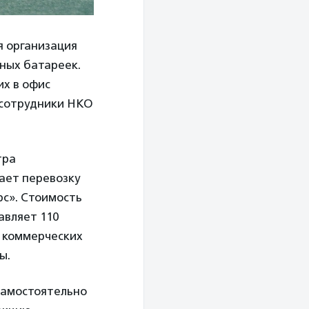
я организация
ных батареек.
их в офис
о сотрудники НКО
тра
вает перевозку
рс». Стоимость
авляет 110
 коммерческих
ы.
самостоятельно