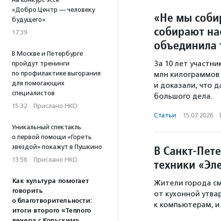
«Добро.Центр — человеку
«Не мы соби
будущего»
собирают на
17:39
объединила 
В Москве и Петербурге
За 10 лет участн
пройдут тренинги
по профилактике выгорания
млн килограммов 
для помогающих
и доказали, что 
специалистов
большого дела.
15:32
·
Прислано НКО
Статьи
·
15.07.2026
·
Уникальный спектакль
о первой помощи «Гореть
звездой» покажут в Пушкино
В Санкт-Пете
13:58
·
Прислано НКО
техники «Эл
Как культура помогает
Жители города см
говорить
от кухонной утва
о благотворительности:
к компьютерам, и
итоги второго «Теплого
вечера с Кольским»