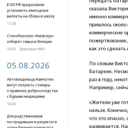
передать батар
В ОП РФ предложили
сказала Виктори
установить ежегодные
именно коммерче
выплаты на сборы в школу
11:24
пришлось около 
коммерческие ор
Стихобиатлон «Км/вслух»
пожертвование,
соберет семьи в Липецке
как это сделать 
10:32
·
Прислано НКО
По словам Викто
05.08.2026
батареек. Несмо
раз в году, нек
Автовладельцы Камчатки
могут получить стикеры
Например, сейча
о правилах добрососедства
с бурыми медведями
«Жители уже гот
18:02
нельзя. Конечно
Для родственников
что это опасно,
пострадавших в результате
развивается. На
атаки беспилотников под