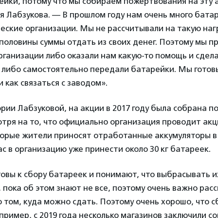
ейки, потому что мы собираем пожертвования на эту 
я Лабзукова. — В прошлом году нам очень много бата
ские организации. Мы не рассчитывали на такую нагр
половины суммы отдать из своих денег. Поэтому мы п
ганизации либо оказали нам какую-то помощь и сдел
 либо самостоятельно передали батарейки. Мы готовы
и как связаться с заводом».
рии Лабзуковой, на акции в 2017 году была собрана п
тря на то, что официально организация проводит акц
оторые жители приносят отработанные аккумуляторы в
с в организацию уже принести около 30 кг батареек.
овы к сбору батареек и понимают, что выбрасывать и
, пока об этом знают не все, поэтому очень важно расс
 о том, куда можно сдать. Поэтому очень хорошо, что 
пример, с 2019 года несколько магазинов заключили с