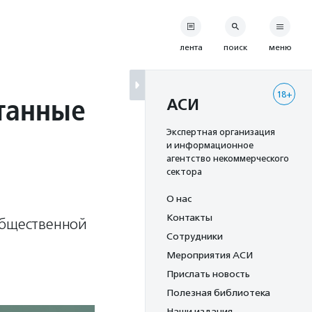
лента
поиск
меню
18+
танные
АСИ
Экспертная организация
и информационное
агентство некоммерческого
сектора
О нас
Контакты
общественной
Сотрудники
Мероприятия АСИ
Прислать новость
Полезная библиотека
Наши издания