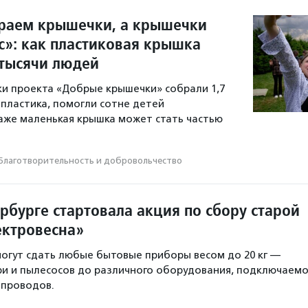
раем крышечки, а крышечки
с»: как пластиковая крышка
тысячи людей
ики проекта «Добрые крышечки» собрали 1,7
пластика, помогли сотне детей
даже маленькая крышка может стать частью
Благотвори­тель­ность и доброволь­чест­во
рбурге стартовала акция по сбору старой
ектровесна»
огут сдать любые бытовые приборы весом до 20 кг —
ри и пылесосов до различного оборудования, подключаемо
 проводов.