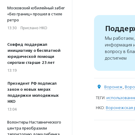
Московский юбилейный забег
«Без границ» прошел в стиле
ретро
Поддерж
13:30
·
Прислано НКО
Мы работаем, 
Совфед поддержал
информация и
инициативу о бесплатной
вопросу в бла
юридической помощи
достигнем
сиротам старше 23 лет
13:19
Президент РФ подписал
Воронеж
,
Воро
закон о новых мерах
поддержки молодежных
ТЕГИ:
использованн
НКО
НКО:
Воронежская р
13:04
Волонтеры Наставнического
центра преобразили
территорию дома ребенка