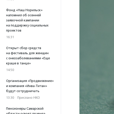
Фонд «Наш Норильск»
напомнил об осенней
заявочной кампании
на поддержку социальных
проектов
16:31
Открыт сбор средств
на фестиваль для женщин
с онкозаболеваниями «Еще
краше в танце»
14:50
Организация «Продвижение»
и компания «Инва-Титан»
будут сотрудничать
13:30
·
Прислано НКО
Пенсионеры Самарской
области освоят правила