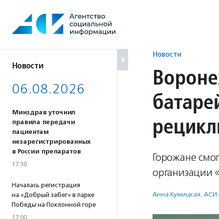
Перейти
к
содержанию
Новости
Новости
Вороне
06.08.2026
батаре
Минздрав уточнил
рецикл
правила передачи
пациентам
незарегистрированных
в России препаратов
Горожане смо
17:30
организации 
Началась регистрация
Анна Кумицкая
,
АСИ
на «Добрый забег» в парке
Победы на Поклонной горе
17:00