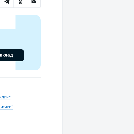
 вклад
клинг
итики"