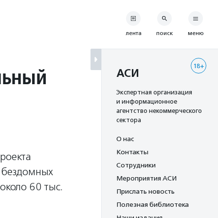
лента
поиск
меню
18+
льный
АСИ
Экспертная организация
и информационное
агентство некоммерческого
сектора
О нас
Контакты
проекта
Сотрудники
я бездомных
Мероприятия АСИ
около 60 тыс.
Прислать новость
Полезная библиотека
Наши издания