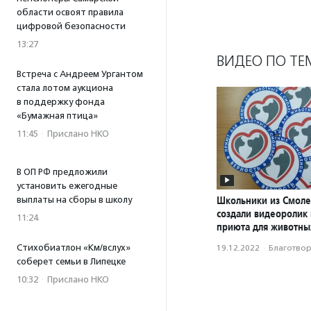
области освоят правила
цифровой безопасности
13:27
ВИДЕО ПО ТЕ
Встреча с Андреем Ургантом
стала лотом аукциона
в поддержку фонда
«Бумажная птица»
11:45
·
Прислано НКО
В ОП РФ предложили
установить ежегодные
Школьники из Смоле
выплаты на сборы в школу
создали видеоролик
11:24
приюта для животны
Стихобиатлон «Км/вслух»
19.12.2022
·
Благотвори
соберет семьи в Липецке
10:32
·
Прислано НКО