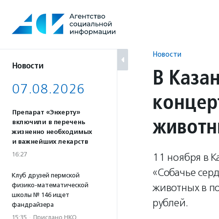
Перейти
к
содержанию
Новости
Новости
В Каза
07.08.2026
концер
Препарат «Энхерту»
живот
включили в перечень
жизненно необходимых
и важнейших лекарств
16:27
11 ноября в К
«Собачье сер
Клуб друзей пермской
физико-математической
животных в по
школы № 146 ищет
рублей.
фандрайзера
15:35
·
Прислано НКО