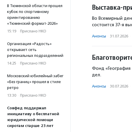
Выставка-пр
В Тюменской области прошел
кубок по спортивному
ориентированию
Во Всемирный ден
«Тюменский формат-2026»
состоится 37-я вы
15:19
·
Прислано НКО
Анонсы
·
31.07.2026
·
Организация «Радость»
открывает сеть
Благотворит
региональных подразделений
14:25
·
Прислано НКО
Фонд «География 
дел.
Московский юбилейный забег
«Без границ» прошел в стиле
Анонсы
·
30.07.2026
·
ретро
13:30
·
Прислано НКО
Совфед поддержал
инициативу о бесплатной
юридической помощи
сиротам старше 23 лет