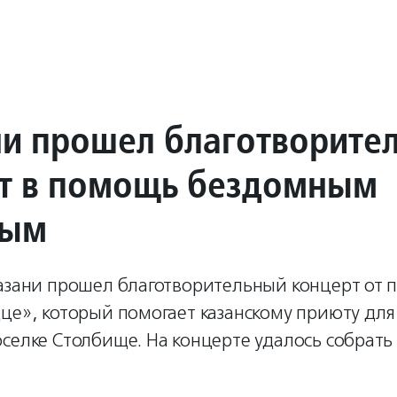
ни прошел благотворите
т в помощь бездомным
ным
азани прошел благотворительный концерт от 
дце», который помогает казанскому приюту дл
селке Столбище. На концерте удалось собрать 