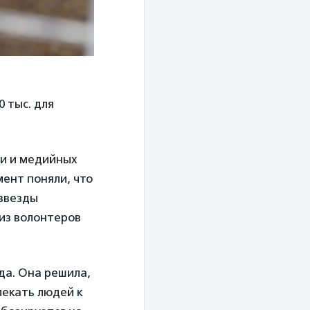
 тыс. для
ти и медийных
мент поняли, что
 звезды
 из волонтеров
да. Она решила,
лекать людей к