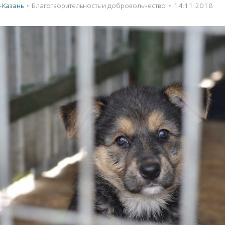
-Казань
·
Благотвори­тель­ность и доброволь­чест­во
·
14.11.2018