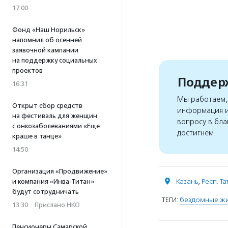
17:00
Фонд «Наш Норильск»
напомнил об осенней
заявочной кампании
на поддержку социальных
проектов
Поддерж
16:31
Мы работаем, 
Открыт сбор средств
информация и
на фестиваль для женщин
вопросу в бла
с онкозаболеваниями «Еще
достигнем
краше в танце»
14:50
Организация «Продвижение»
Казань
,
Респ. Т
и компания «Инва-Титан»
будут сотрудничать
ТЕГИ:
бездомные ж
13:30
·
Прислано НКО
Пенсионеры Самарской