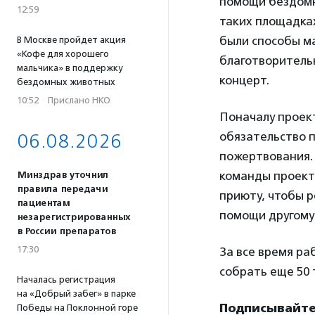
помощи бездомн
12:59
таких площадках
были способы м
В Москве пройдет акция
«Кофе для хорошего
благотворительн
мальчика» в поддержку
концерт.
бездомных животных
10:52
·
Прислано НКО
Поначалу проект
обязательство 
06.08.2026
пожертвования. 
команды проекта
Минздрав уточнил
правила передачи
приюту, чтобы р
пациентам
помощи другому
незарегистрированных
в России препаратов
17:30
За все время ра
собрать еще 50 
Началась регистрация
на «Добрый забег» в парке
Подписывайтес
Победы на Поклонной горе