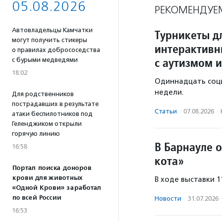
05.08.2026
РЕКОМЕНДУЕ
Автовладельцы Камчатки
Турникеты д
могут получить стикеры
интерактивн
о правилах добрососедства
с аутизмом и
с бурыми медведями
18:02
Одиннадцать соц
недели.
Для родственников
пострадавших в результате
Статьи
·
07.08.2026
·
атаки беспилотников под
Геленджиком открыли
горячую линию
В Барнауле 
16:58
кота»
Портал поиска доноров
крови для животных
В ходе выставки 
«Одной Крови» заработал
по всей России
Новости
·
31.07.2026
16:53