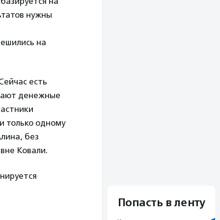
базируется на
ьтатов нужны
решились на
 Сейчас есть
ирают денежные
частники
и только одному
лина, без
вне Ковали.
анируется
Попасть в ленту