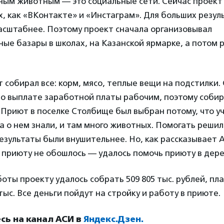
ым животным — это социальные сети. Сейчас проект 
, как «ВКонтакте» и «Инстаграм». Для больших резул
асштабнее. Поэтому проект сначала организовывал
ые базары в школах, на Казанской ярмарке, а потом 
 собирал все: корм, мясо, теплые вещи на подстилки.
по выплате заработной платы рабочим, поэтому соб
Приют в поселке Столбище был выбран потому, что у
 о нем знали, и там много животных. Помогать решил
езультаты были внушительнее. Но, как рассказывает А
 приюту не обошлось — удалось помочь приюту в дере
боты проекту удалось собрать 509 805 тыс. рублей, пл
тыс. Все деньги пойдут на стройку и работу в приюте.
ь на канал АСИ в
Яндекс.Дзен.