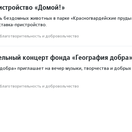
истройство «Домой!»
ь бездомных животных в парке «Красногвардейские пруды
ставка-пристройство.
Благотвори­тель­ность и доброволь­чест­во
ельный концерт фонда «География добра
добра» приглашает на вечер музыки, творчества и добрых
Благотвори­тель­ность и доброволь­чест­во