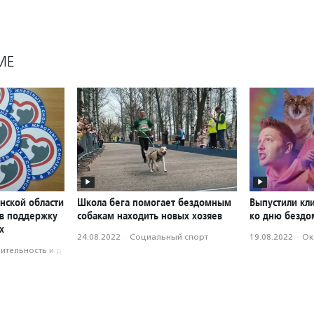
МЕ
нской области
Школа бега помогает бездомным
Выпустили кл
 в поддержку
собакам находить новых хозяев
ко дню бездо
х
24.08.2022
·
Социальный спорт
19.08.2022
·
Ок
­тель­ность и доброволь­чест­во