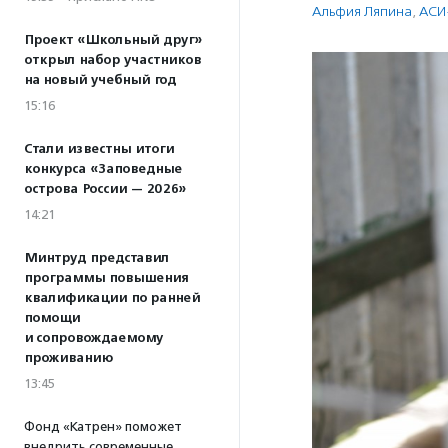
Альфия Ляпина
,
АСИ
Проект «Школьный друг»
открыл набор участников
на новый учебный год
15:16
Стали известны итоги
конкурса «Заповедные
острова России — 2026»
14:21
Минтруд представил
программы повышения
квалификации по ранней
помощи
и сопровождаемому
проживанию
13:45
Фонд «Катрен» поможет
внедрить современные