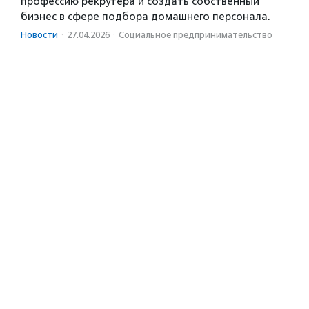
профессию рекрутера и создать собственный
бизнес в сфере подбора домашнего персонала.
Новости
·
27.04.2026
·
Социальное предпри­нима­тель­ство