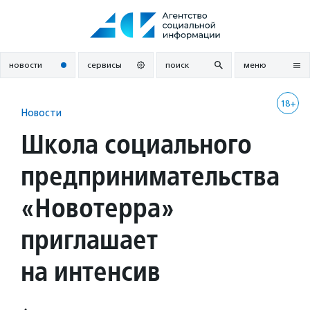
Перейти
к
содержанию
новости
сервисы
поиск
меню
18+
Новости
Школа социального
предпринимательства
«Новотерра»
приглашает
на интенсив