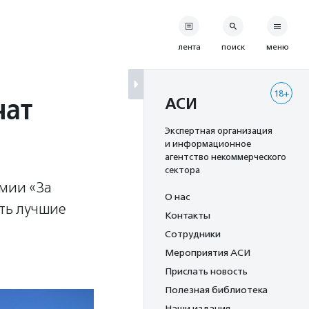
лента
поиск
меню
18+
чат
АСИ
Экспертная организация
и информационное
агентство некоммерческого
сектора
емии «За
О нас
ить лучшие
Контакты
Сотрудники
Мероприятия АСИ
Прислать новость
Полезная библиотека
Наши издания