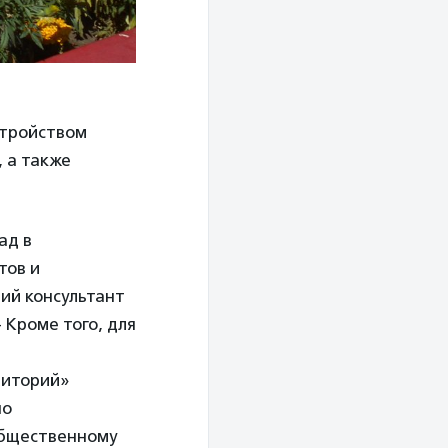
стройством
 а также
ад в
тов и
ий консультант
– Кроме того, для
риторий»
по
общественному