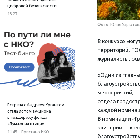
цифровой безопасности
13:27
Фото: Юлия Узрютов
В конкурсе мог
территорий, ТО
журналисты, ос
«Одни из главн
благоустройство
мероприятий, —
отдела градост
Встреча с Андреем Ургантом
каждой номинац
стала лотом аукциона
в поддержку фонда
В номинации «Г
«Бумажная птица»
критерии — каче
11:45
·
Прислано НКО
благоустройств