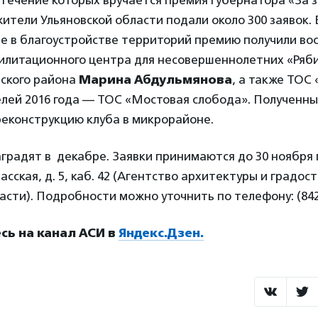
в течение которых вручается премия губернатора «За 
жители Ульяновской области подали около 300 заявок. В
ие в благоустройстве территорий премию получили во
илитационного центра для несовершеннолетних «Ряби
нского района
Марина Абдульмянова
, а также ТОС
лей 2016 года — ТОС «Мостовая слобода». Полученны
реконструкцию клуба в микрорайоне.
радят в декабре. Заявки принимаются до 30 ноября 
пасская, д. 5, каб. 42 (Агентство архитектуры и градо
асти). Подробности можно уточнить по телефону: (8422
ь на канал АСИ в
Яндекс.Дзен.