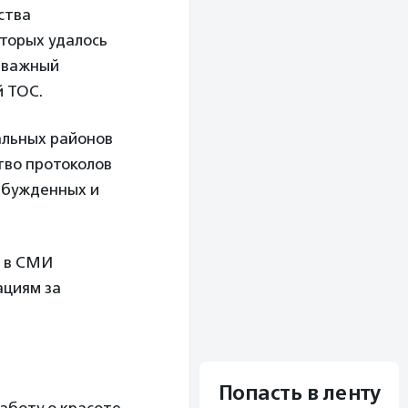
ства
торых удалось
н важный
й ТОС.
льных районов
тво протоколов
збужденных и
е в СМИ
ациям за
Попасть в ленту