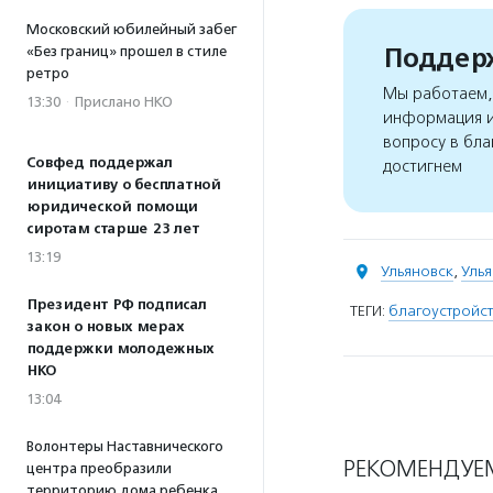
Московский юбилейный забег
Поддерж
«Без границ» прошел в стиле
ретро
Мы работаем, 
13:30
·
Прислано НКО
информация и
вопросу в бла
Совфед поддержал
достигнем
инициативу о бесплатной
юридической помощи
сиротам старше 23 лет
13:19
Ульяновск
,
Улья
Президент РФ подписал
ТЕГИ:
благоустройс
закон о новых мерах
поддержки молодежных
НКО
13:04
Волонтеры Наставнического
РЕКОМЕНДУЕ
центра преобразили
территорию дома ребенка