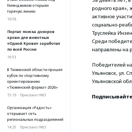
За девять лет, 
Геленджиком открыли
родного края», 
горячую линию
активное участ
16:58
социально-реаб
Портал поиска доноров
Труслейка Инзе
крови для животных
Среди победите
«Одной Крови» заработал
направлены на 
по всей России
16:53
Победителей наг
В Тюменской области прошел
Ульяновск, ул. С
кубок по спортивному
Ульяновской обл
ориентированию
«Тюменский формат-2026»
15:19
·
Прислано НКО
Подписывайтес
Организация «Радость»
открывает сеть
региональных подразделений
14:25
·
Прислано НКО