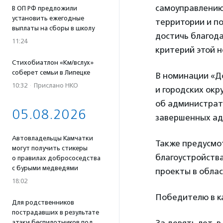
самоуправлению
В ОП РФ предложили
установить ежегодные
территории и п
выплаты на сборы в школу
достичь благода
11:24
критерий этой 
Стихобиатлон «Км/вслух»
соберет семьи в Липецке
В номинации «Д
10:32
·
Прислано НКО
и городских окр
об администрат
05.08.2026
завершенных ад
Автовладельцы Камчатки
Также предусмо
могут получить стикеры
благоустройств
о правилах добрососедства
с бурыми медведями
проекты в обла
18:02
Победителю в ка
Для родственников
пострадавших в результате
атаки беспилотников под