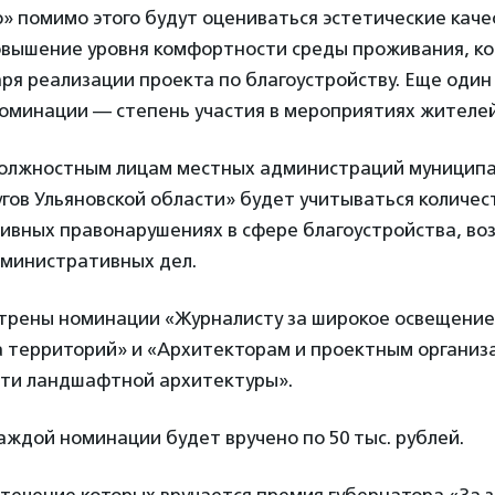
» помимо этого будут оцениваться эстетические каче
овышение уровня комфортности среды проживания, ко
ря реализации проекта по благоустройству. Еще оди
номинации — степень участия в мероприятиях жителе
олжностным лицам местных администраций муниципа
угов Ульяновской области» будет учитываться количес
ивных правонарушениях в сфере благоустройства, во
министративных дел.
трены номинации «Журналисту за широкое освещени
а территорий» и «Архитекторам и проектным организ
сти ландшафтной архитектуры».
ждой номинации будет вручено по 50 тыс. рублей.