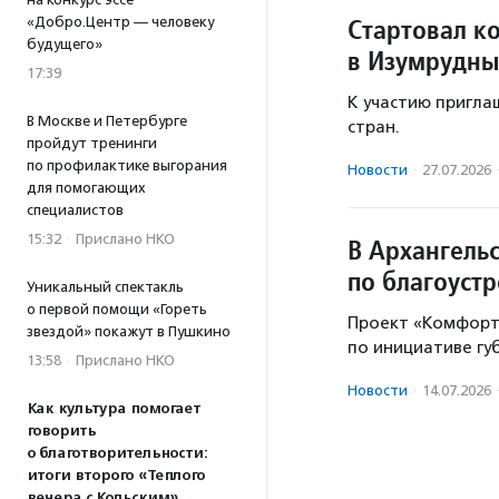
Стартовал к
«Добро.Центр — человеку
будущего»
в Изумрудны
17:39
К участию приглаш
В Москве и Петербурге
стран.
пройдут тренинги
по профилактике выгорания
Новости
·
27.07.2026
для помогающих
специалистов
15:32
·
Прислано НКО
В Архангель
по благоуст
Уникальный спектакль
о первой помощи «Гореть
Проект «Комфортн
звездой» покажут в Пушкино
по инициативе гу
13:58
·
Прислано НКО
Новости
·
14.07.2026
Как культура помогает
говорить
о благотворительности:
итоги второго «Теплого
вечера с Кольским»