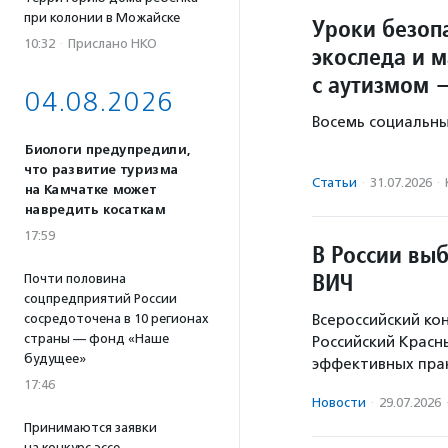
при колонии в Можайске
Уроки безопа
10:32
·
Прислано НКО
экоследа и 
с аутизмом 
04.08.2026
Восемь социальны
Биологи предупредили,
что развитие туризма
Статьи
·
31.07.2026
·
на Камчатке может
навредить косаткам
17:59
В России вы
ВИЧ
Почти половина
соцпредприятий России
сосредоточена в 10 регионах
Всероссийский ко
страны — фонд «Наше
Российский Красн
будущее»
эффективных прак
17:46
Новости
·
29.07.2026
Принимаются заявки
на конкурс эссе