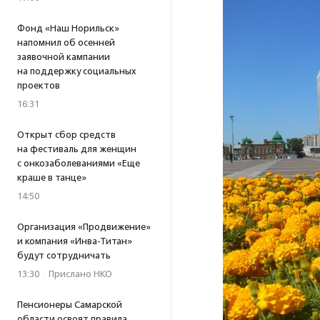
Фонд «Наш Норильск»
напомнил об осенней
заявочной кампании
на поддержку социальных
проектов
16:31
Открыт сбор средств
на фестиваль для женщин
с онкозаболеваниями «Еще
краше в танце»
14:50
Организация «Продвижение»
и компания «Инва-Титан»
будут сотрудничать
13:30
·
Прислано НКО
Пенсионеры Самарской
области освоят правила