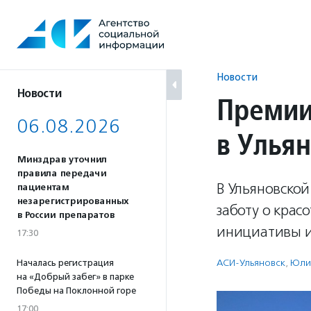
Перейти
к
содержанию
Новости
Новости
Премии
06.08.2026
в Улья
Минздрав уточнил
правила передачи
В Ульяновской
пациентам
незарегистрированных
заботу о крас
в России препаратов
инициативы и 
17:30
АСИ-Ульяновск
,
Юли
Началась регистрация
на «Добрый забег» в парке
Победы на Поклонной горе
17:00