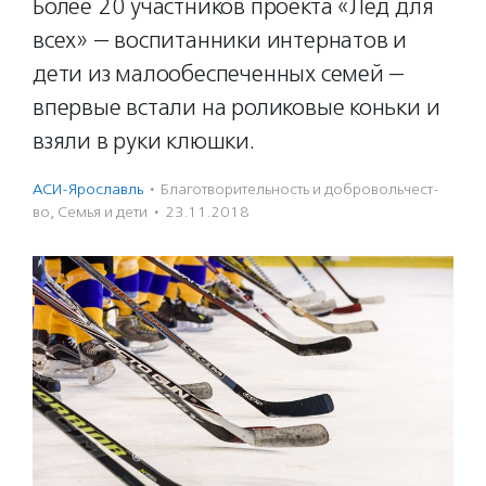
Более 20 участников проекта «Лед для
всех» — воспитанники интернатов и
дети из малообеспеченных семей —
впервые встали на роликовые коньки и
взяли в руки клюшки.
АСИ-Ярославль
·
Благотвори­тель­ность и доброволь­чест­
во
,
Семья и дети
·
23.11.2018