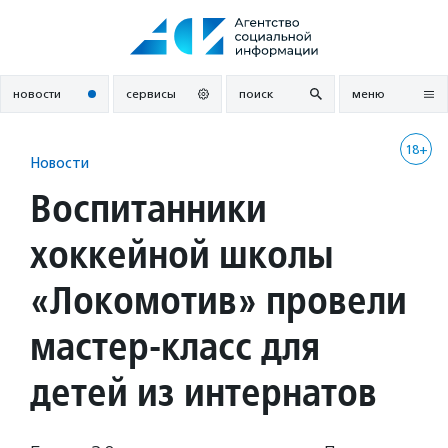
Перейти
к
содержанию
новости
сервисы
поиск
меню
18+
Новости
Воспитанники
хоккейной школы
«Локомотив» провели
мастер-класс для
детей из интернатов