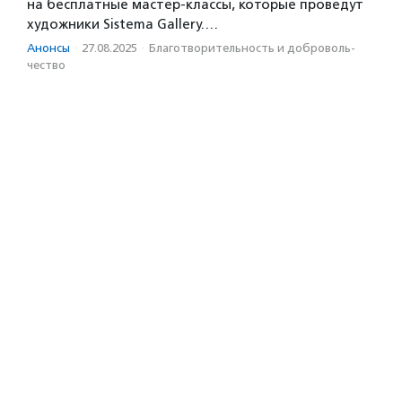
на бесплатные мастер-классы, которые проведут
художники Sistema Gallery.…
Анонсы
·
27.08.2025
·
Благотвори­тель­ность и доброволь­
чест­во