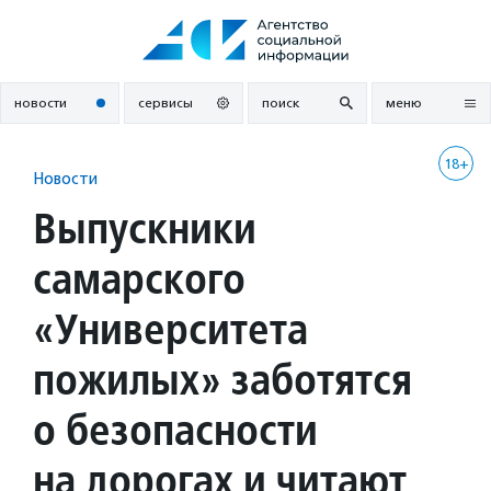
Перейти
к
содержанию
новости
сервисы
поиск
меню
18+
Новости
Выпускники
самарского
«Университета
пожилых» заботятся
о безопасности
на дорогах и читают