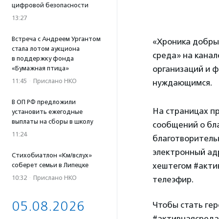
цифровой безопасности
13:27
Встреча с Андреем Ургантом
«Хроника добрых
стала лотом аукциона
среда» на канал
в поддержку фонда
организаций и 
«Бумажная птица»
11:45
·
Прислано НКО
нуждающимся.
В ОП РФ предложили
На страницах п
установить ежегодные
выплаты на сборы в школу
сообщений о бла
11:24
благотворительн
электронный адр
Стихобиатлон «Км/вслух»
хештегом #актив
соберет семьи в Липецке
10:32
·
Прислано НКО
телеэфир.
05.08.2026
Чтобы стать ге
#активнаясреда,