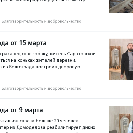
·
Благотвори­тель­ность и доброволь­чест­во
да от 15 марта
страханец спас собаку, житель Саратовской
аться на коньках жителей деревни,
 из Волгограда построил дворовую
·
Благотвори­тель­ность и доброволь­чест­во
да от 9 марта
очтальон спасла больше 20 человек
нтер из Домодедова реабилитирует диких