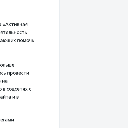
а «Активная
еятельность
лающих помочь
больше
есь провести
е на
 в соцсетях с
айта и в
тегами