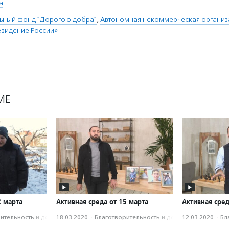
а
льный фонд "Дорогою добра"
,
Автономная некоммерческая организ
видение России»
МЕ
2 марта
Активная среда от 15 марта
Активная сред
­тель­ность и доброволь­чест­во
18.03.2020
·
Благотвори­тель­ность и доброволь­чест­во
12.03.2020
·
Бл