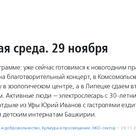
ая среда. 29 ноября
грамме: уже сейчас готовимся к новогодним пр
на благотворительный концерт, в Комсомольс
 в зоологическом центре, а в Липецке сдаем в
м. Активные люди — электрослесарь с 30-летн
отдыхе из Уфы Юрий Иванов с гастролями езди
и детским интернатам Башкирии.
ь и доброволь­чест­во
,
Культура и просвещение
,
НКО-сектор
·
29.11.