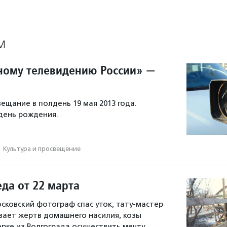
М
ому телевидению России» —
ещание в полдень 19 мая 2013 года.
 день рождения.
·
Культура и просвещение
да от 22 марта
осковский фотограф спас уток, тату-мастер
ает жертв домашнего насилия, козы
рке из Волгограда осуществить мечту.