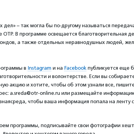
 дел» – так могла бы по-другому называться передач
е ОТР. В программе освещается благотворительная д
фондов, а также отдельных неравнодушных людей, же
рограммы в
Instagram
и на
Facebook
публикуется еще 
готворительности и волонтерстве. Если вы собирает
ую акцию и хотите, чтобы об этом узнали все, пишит
ес: a.sreda@otr-online.ru или размещайте информацию
наясреда, чтобы ваша информация попала на ленту с
роем программы, подписывайте свои фотографии хеш
 #волонтер и хештегом вашего города.