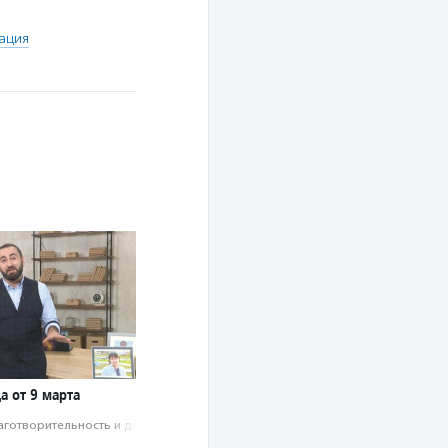
ация
а от 9 марта
аготвори­тель­ность и доброволь­чест­во