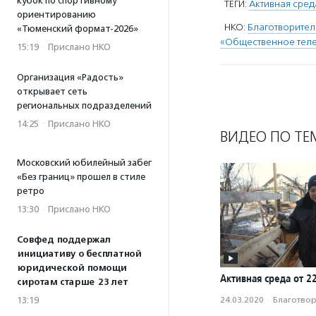
кубок по спортивному
ТЕГИ:
Активная сред
ориентированию
НКО:
Благотворите
«Тюменский формат-2026»
«Общественное теле
15:19
·
Прислано НКО
Организация «Радость»
открывает сеть
региональных подразделений
14:25
·
Прислано НКО
ВИДЕО ПО ТЕ
Московский юбилейный забег
«Без границ» прошел в стиле
ретро
13:30
·
Прислано НКО
Совфед поддержал
инициативу о бесплатной
юридической помощи
Активная среда от 2
сиротам старше 23 лет
13:19
24.03.2020
·
Благотвори