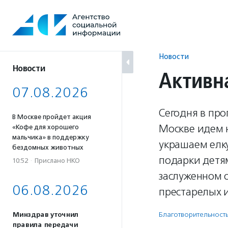
Перейти
к
содержанию
Новости
Новости
Активн
07.08.2026
Сегодня в про
В Москве пройдет акция
Москве идем 
«Кофе для хорошего
мальчика» в поддержку
украшаем елку
бездомных животных
подарки детя
10:52
·
Прислано НКО
заслуженном 
06.08.2026
престарелых 
Благотвори­тель­ност
Минздрав уточнил
правила передачи