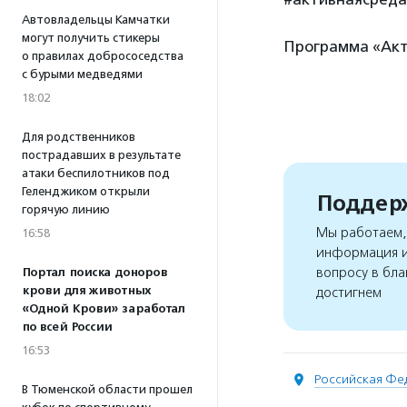
Автовладельцы Камчатки
могут получить стикеры
Программа «Акт
о правилах добрососедства
с бурыми медведями
18:02
Для родственников
пострадавших в результате
атаки беспилотников под
Геленджиком открыли
Поддерж
горячую линию
Мы работаем, 
16:58
информация и
вопросу в бла
Портал поиска доноров
крови для животных
достигнем
«Одной Крови» заработал
по всей России
16:53
Российская Фе
В Тюменской области прошел