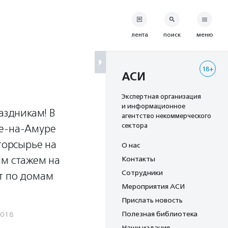
лента
поиск
меню
18+
АСИ
Экспертная организация
и информационное
аздникам! В
агентство некоммерческого
сектора
ке-на-Амуре
торсырье на
О нас
им стажем на
Контакты
Сотрудники
т по домам
Мероприятия АСИ
Прислать новость
Полезная библиотека
2018
Наши издания