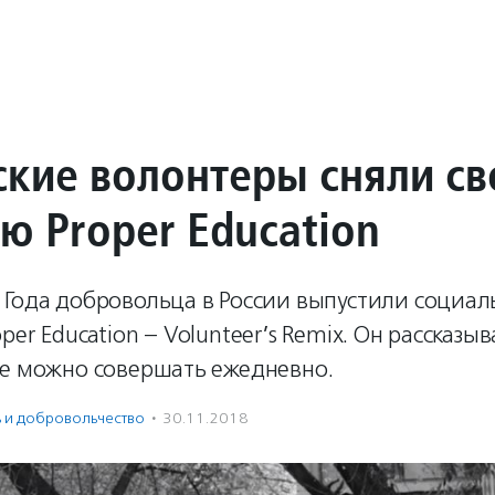
ские волонтеры сняли св
ю Proper Education
 Года добровольца в России выпустили социа
per Education – Volunteer’s Remix. Он рассказы
ые можно совершать ежедневно.
ь и доброволь­чест­во
·
30.11.2018