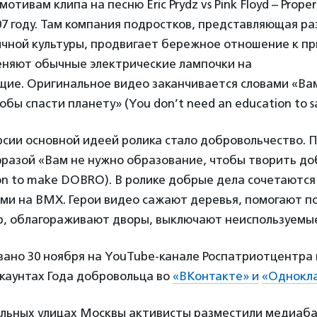
мотивам клипа на песню Eric Prydz vs Pink Floyd – Proper
7 году. Там компания подростков, представляющая р
чной культуры, продвигает бережное отношение к пр
еняют обычные электрические лампочки на
щие. Оригинальное видео заканчивается словами «Ва
бы спасти планету» (You don’t need an education to sa
рсии основной идеей ролика стало добровольчество. 
разой «Вам не нужно образование, чтобы творить доб
on to make DOBRO). В ролике добрые дела сочетаются
ами на BMX. Герои видео сажают деревья, помогают 
р, облагораживают дворы, выключают неиспользуемы
ано 30 ноября на YouTube-канале Роспатриотцентра 
каунтах Года добровольца во
«ВКонтакте» и
«Однокла
альных улицах Москвы активисты разместили медиаб