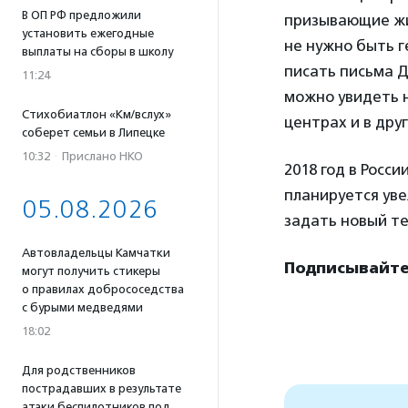
В ОП РФ предложили
призывающие жи
установить ежегодные
не нужно быть г
выплаты на сборы в школу
писать письма Д
11:24
можно увидеть 
Стихобиатлон «Км/вслух»
центрах и в друг
соберет семьи в Липецке
10:32
·
Прислано НКО
2018 год в Росс
планируется уве
05.08.2026
задать новый т
Автовладельцы Камчатки
Подписывайтес
могут получить стикеры
о правилах добрососедства
с бурыми медведями
18:02
Для родственников
пострадавших в результате
атаки беспилотников под