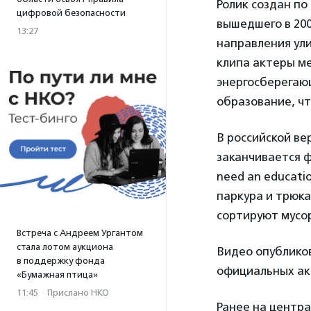
Ролик создан по 
цифровой безопасности
вышедшего в 200
13:27
направления ули
клипа актеры м
энергосберегаю
образование, что
В российской ве
заканчивается ф
need an educati
паркура и трюк
сортируют мусо
Встреча с Андреем Ургантом
стала лотом аукциона
Видео опубликов
в поддержку фонда
официальных ак
«Бумажная птица»
11:45
·
Прислано НКО
Ранее на центр