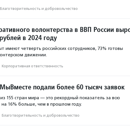
Благотвори­тель­ность и доброволь­чест­во
ративного волонтерства в ВВП России выр
рублей в 2024 году
ыт имеют четверть российских сотрудников, 73% готовы
лонтерском движении.
·
Корпоративная ответственность
МыВместе подали более 60 тысяч заявок
 из 155 стран мира — это рекордный показатель за всю
 на 16% больше, чем в прошлом году.
·
Благотвори­тель­ность и доброволь­чест­во