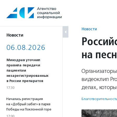
Перейти
к
содержанию
Новости
Новости
Россий
06.08.2026
на песн
Минздрав уточнил
правила передачи
Организаторы
пациентам
незарегистрированных
видеоклип Pro
в России препаратов
делах, котор
17:30
Благотвори­тель­ност
Началась регистрация
на «Добрый забег» в парке
Победы на Поклонной горе
17:00