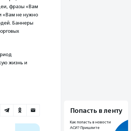
деи, фразы «Вам
и «Вам не нужно
юдей. Баннеры
торговых
ериод
кую жизнь и
Попасть в ленту
Как попасть в новости
АСИ? Пришлите