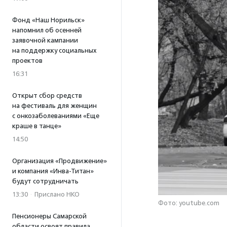
Фонд «Наш Норильск»
напомнил об осенней
заявочной кампании
на поддержку социальных
проектов
16:31
Открыт сбор средств
на фестиваль для женщин
с онкозаболеваниями «Еще
краше в танце»
14:50
Организация «Продвижение»
и компания «Инва-Титан»
будут сотрудничать
13:30
·
Прислано НКО
Фото: youtube.com
Пенсионеры Самарской
области освоят правила