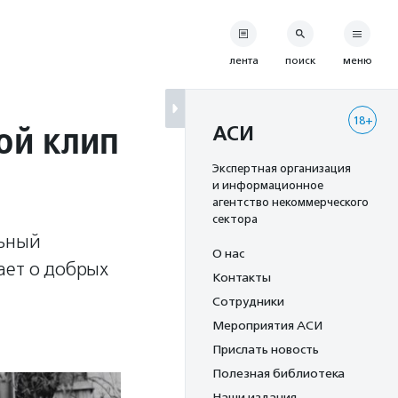
лента
поиск
меню
18+
ой клип
АСИ
Экспертная организация
и информационное
агентство некоммерческого
сектора
льный
О нас
вает о добрых
Контакты
Сотрудники
Мероприятия АСИ
Прислать новость
Полезная библиотека
Наши издания