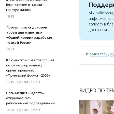
Поддерж
Геленджиком открыли
горячую линию
Мы работаем, 
16:58
информация и
вопросу в бла
Портал поиска доноров
достигнем
крови для животных
«Одной Крови» заработал
по всей России
16:53
ТЕГИ:
волонтеры
,
Го
В Тюменской области прошел
кубок по спортивному
ориентированию
«Тюменский формат-2026»
15:19
·
Прислано НКО
ВИДЕО ПО ТЕ
Организация «Радость»
открывает сеть
региональных подразделений
14:25
·
Прислано НКО