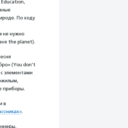
 Education,
азные
ироде. По ходу
м не нужно
ve the planet).
Песня
ро» (You don’t
 с элементами
пожилым,
е приборы.
и в
ссниках»
.
аннеры,