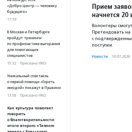
Прием заяво
«Добро.Центр — человеку
будущего»
начнется 20
17:39
Волонтеры смогут
Претендовать на 
В Москве и Петербурге
пройдут тренинги
с подтвержденны
по профилактике выгорания
поступки.
для помогающих
специалистов
Новости
·
10.07.2026
15:32
·
Прислано НКО
Уникальный спектакль
о первой помощи «Гореть
звездой» покажут в Пушкино
13:58
·
Прислано НКО
Как культура помогает
говорить
о благотворительности:
итоги второго «Теплого
вечера с Кольским»