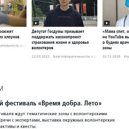
еосюжет
Депутат Госдумы призывает
«Мама спит, о
их клоунов
поддержать законопроект
на YouTube в
страхования жизни и здоровья
о буднях врач
­тель­ность и доброволь­чест­во
волонтеров
зоны
22.03.2022
·
Благотвори­тель­ность и доброволь­чест­во
22.12.2020
·
Ко
М
й фестиваль «Время добра. Лето»
иваля ждут тематические зоны с волонтерскими
тречи с экспертами, выставка окружных волонтерских
активы и квесты.