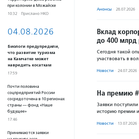
при колонии в Можайске
Анонсы
·
28.07.2026
·
10:32
·
Прислано НКО
04.08.2026
Вклад корпо
до 400 млрд 
Биологи предупредили,
Сегодня такой оп
что развитие туризма
участвовать в во
на Камчатке может
навредить косаткам
Новости
·
24.07.2026
17:59
Почти половина
На премию #
соцпредприятий России
сосредоточена в 10 регионах
Заявки поступили
страны — фонд «Наше
историю премии и
будущее»
17:46
Новости
·
13.07.2026
Принимаются заявки
на конкурс эссе