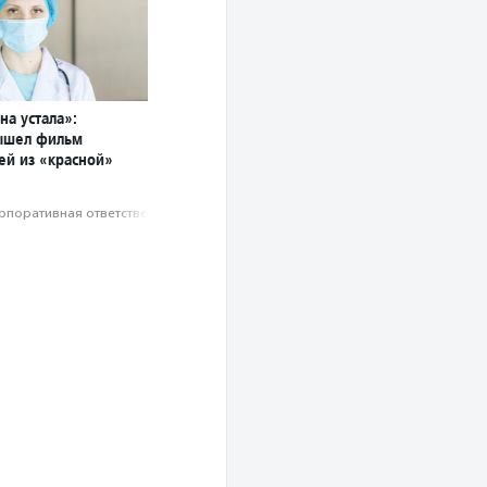
на устала»:
ышел фильм
ей из «красной»
рпоративная ответственность