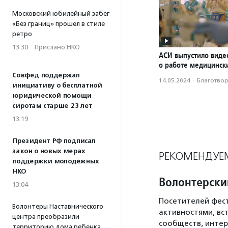
Московский юбилейный забег
«Без границ» прошел в стиле
ретро
13:30
·
Прислано НКО
АСИ выпустило вид
о работе медицинск
Совфед поддержал
14.05.2024
·
Благотвори
инициативу о бесплатной
юридической помощи
сиротам старше 23 лет
13:19
Президент РФ подписал
закон о новых мерах
РЕКОМЕНДУЕ
поддержки молодежных
НКО
Волонтерски
13:04
Посетителей фест
Волонтеры Наставнического
активностями, вс
центра преобразили
сообществ, интер
территорию дома ребенка