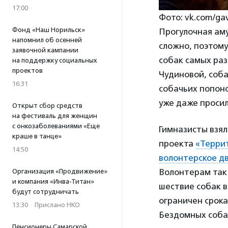
17:00
Фото: vk.com/ga
Фонд «Наш Норильск»
Прогулочная аму
напомнил об осенней
сложно, поэтому
заявочной кампании
собак самых раз
на поддержку социальных
проектов
Чудиновой, соба
16:31
собачьих попоно
уже даже просил
Открыт сбор средств
на фестиваль для женщин
с онкозаболеваниями «Еще
Гимназисты взял
краше в танце»
проекта
«Терри
14:50
волонтерское д
Волонтерам так 
Организация «Продвижение»
и компания «Инва-Титан»
шествие собак в
будут сотрудничать
ограничен срока
13:30
·
Прислано НКО
Бездомных собак
Пенсионеры Самарской