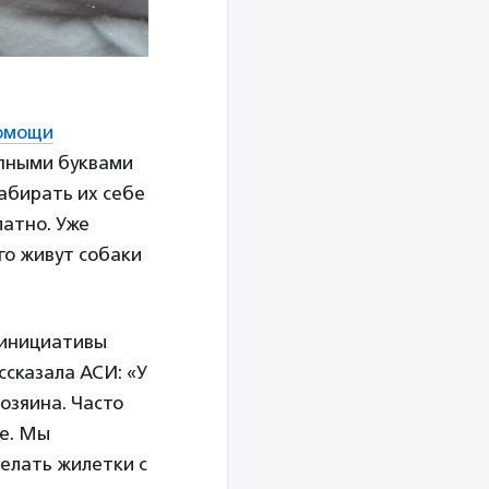
помощи
упными буквами
забирать их себе
атно. Уже
ого живут собаки
 инициативы
ссказала АСИ: «У
озяина. Часто
ие. Мы
делать жилетки с