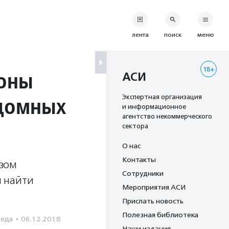
лента
поиск
меню
18+
поны
АСИ
здомных
Экспертная организация
и информационное
агентство некоммерческого
сектора
О нас
Контакты
азом
Сотрудники
я найти
Мероприятия АСИ
Прислать новость
Полезная библиотека
реда
·
06.12.2018
Наши издания