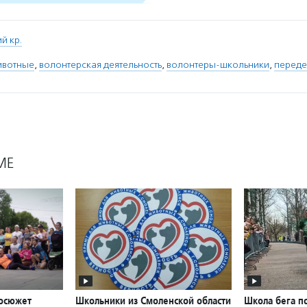
й кр.
ивотные
,
волонтерская деятельность
,
волонтеры-школьники
,
перед
МЕ
еосюжет
Школьники из Смоленской области
Школа бега п