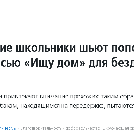
ие школьники шьют по
исью «Ищу дом» для бе
и привлекают внимание прохожих: таким обр
бакам, находящимся на передержке, пытаютс
И-Пермь
·
Благотвори­тель­ность и доброволь­чест­во
,
Окружающая с