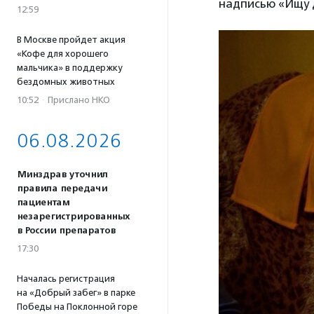
надписью «Ищу д
12:59
В Москве пройдет акция
«Кофе для хорошего
мальчика» в поддержку
бездомных животных
10:52
·
Прислано НКО
06.08.2026
Минздрав уточнил
правила передачи
пациентам
незарегистрированных
в России препаратов
17:30
Началась регистрация
на «Добрый забег» в парке
Победы на Поклонной горе