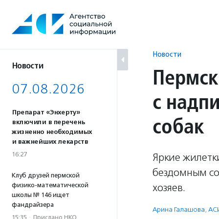
Перейти
к
содержанию
Новости
Новости
Пермск
07.08.2026
с надп
Препарат «Энхерту»
собак
включили в перечень
жизненно необходимых
и важнейших лекарств
16:27
Яркие жилетк
бездомным со
Клуб друзей пермской
физико-математической
хозяев.
школы № 146 ищет
фандрайзера
Арина Галашова
,
АС
15:35
·
Прислано НКО