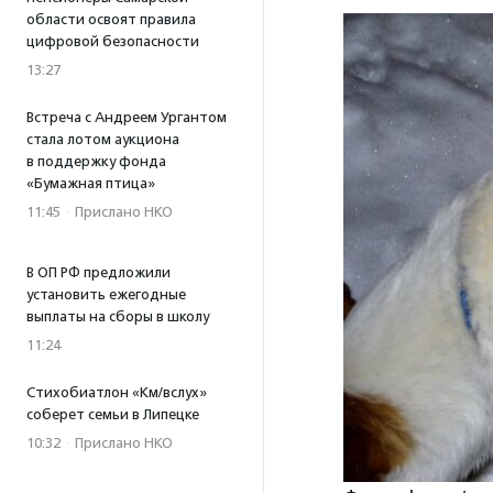
области освоят правила
цифровой безопасности
13:27
Встреча с Андреем Ургантом
стала лотом аукциона
в поддержку фонда
«Бумажная птица»
11:45
·
Прислано НКО
В ОП РФ предложили
установить ежегодные
выплаты на сборы в школу
11:24
Стихобиатлон «Км/вслух»
соберет семьи в Липецке
10:32
·
Прислано НКО