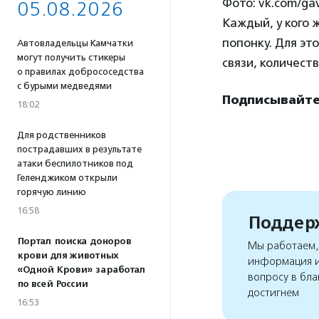
Фото: vk.com/ga
05.08.2026
Каждый, у кого 
попонку. Для эт
Автовладельцы Камчатки
могут получить стикеры
связи, количест
о правилах добрососедства
с бурыми медведями
Подписывайтес
18:02
Для родственников
пострадавших в результате
атаки беспилотников под
Геленджиком открыли
горячую линию
16:58
Поддерж
Портал поиска доноров
Мы работаем, 
крови для животных
информация и
«Одной Крови» заработал
вопросу в бла
по всей России
достигнем
16:53