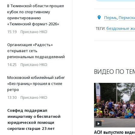
В Тюменской области прошел
кубок по спортивному
Пермь
,
Пермски
ориентированию
«Тюменский формат-2026»
ТЕГИ:
бездомные ж
15:19
·
Прислано НКО
Организация «Радость»
открывает сеть
региональных подразделений
14:25
·
Прислано НКО
ВИДЕО ПО ТЕ
Московский юбилейный забег
«Без границ» прошел в стиле
ретро
13:30
·
Прислано НКО
Совфед поддержал
инициативу о бесплатной
юридической помощи
сиротам старше 23 лет
АСИ выпустило вид