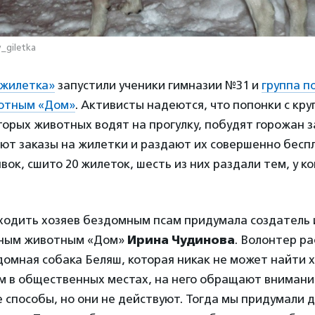
_giletka
 жилетка»
запустили ученики гимназии №31 и
группа 
отным «Дом»
. Активисты надеются, что попонки с кр
торых животных водят на прогулку, побудят горожан 
ют заказы на жилетки и раздают их совершенно беспл
вок, сшито 20 жилеток, шесть из них раздали тем, у к
аходить хозяев бездомным псам придумала создатель
ным животным «Дом»
Ирина Чудинова
. Волонтер ра
омная собака Беляш, которая никак не может найти х
ом в общественных местах, на него обращают вниман
 способы, но они не действуют. Тогда мы придумали 