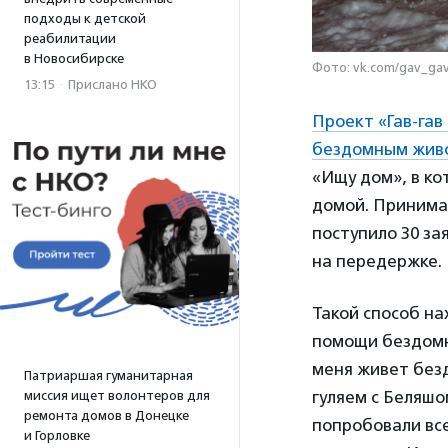
подходы к детской
реабилитации
в Новосибирске
Фото: vk.com/gav_gav
13:15
·
Прислано НКО
Проект «Гав-гав
бездомным жив
«Ищу дом», в ко
домой. Принима
поступило 30 зая
на передержке.
Такой способ н
помощи бездом
меня живет безд
Патриаршая гуманитарная
гуляем с Беляш
миссия ищет волонтеров для
ремонта домов в Донецке
попробовали все
и Горловке