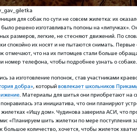
v_gav_giletka
ниция для собак по сути не совсем жилетка: их оказа
 было решено изготавливать попоны на «липучках». О
ных размеров, легкие, не стесняют движений. По сло
ки спокойно их носят и не пытаются снимать. Первые
к отмечают, что на их питомцев стали больше обращ
и номер телефона, чтобы подробнее узнать о собаке.
ись за изготовление попонок, став участниками краев
тория добра»
, который
вовлекает школьников Прикамь
вижение
. Материалы для шитья они приобретают на с
понравилась эта инициатива, что они планируют устр
 жилетках «Ищу дом». Чудинова заверила АСИ, что пр
ми: «Планируем шить жилетки по мере поступления за
 большое количество, хочется, чтобы жилеток хватил