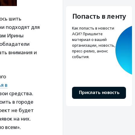
Попасть в ленту
лось шить
ни подходят для
Как попасть в новости
АСИ? Пришлите
вам Ирины
материал о вашей
 обладатели
организации, новость,
пресс-релиз, анонс
ать внимания и
события.
ого
я в
Прислать новость
вои средства.
оить в городе
оект не будет
явок на них.
о всем».