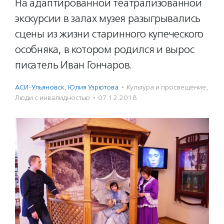
На адаптированной театрализованной
экскурсии в залах музея разыгрывались
сцены из жизни старинного купеческого
особняка, в котором родился и вырос
писатель Иван Гончаров.
АСИ-Ульяновск
,
Юлия Узрютова
·
Культура и просвещение
,
Люди с инвалидностью
·
07.12.2018