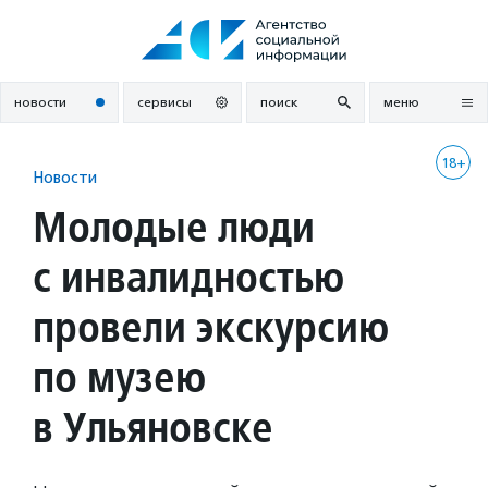
Перейти
к
содержанию
новости
сервисы
поиск
меню
18+
Новости
Молодые люди
с инвалидностью
провели экскурсию
по музею
в Ульяновске