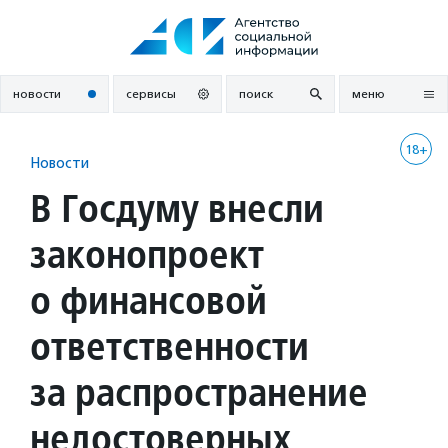
Перейти
к
содержанию
новости
сервисы
поиск
меню
18+
Новости
В Госдуму внесли
законопроект
о финансовой
ответственности
за распространение
недостоверных