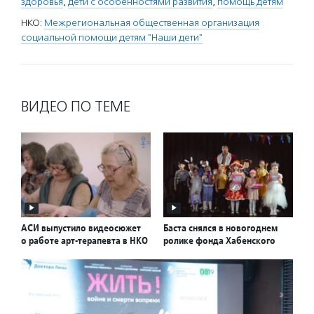
здоровья
,
дети с особенностями развития
,
помощь детям
НКО:
Межрегиональная общественная организация
социальной помощи детям "Наши дети"
ВИДЕО ПО ТЕМЕ
АСИ выпустило видеосюжет
Баста снялся в новогоднем
о работе арт-терапевта в НКО
ролике фонда Хабенского