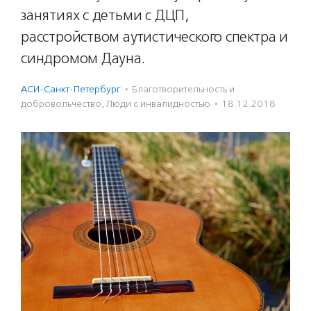
занятиях с детьми с ДЦП,
расстройством аутистического спектра и
синдромом Дауна.
АСИ-Санкт-Петербург
·
Благотвори­тель­ность и
доброволь­чест­во
,
Люди с инвалидностью
·
18.12.2018