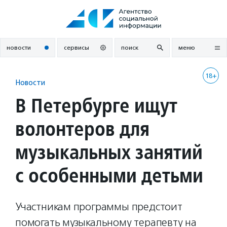
Перейти
к
содержанию
новости
сервисы
поиск
меню
18+
Новости
В Петербурге ищут
волонтеров для
музыкальных занятий
с особенными детьми
Участникам программы предстоит
помогать музыкальному терапевту на