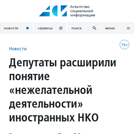
Перейти
к
содержанию
новости
сервисы
поиск
меню
18+
Новости
Депутаты расширили
понятие
«нежелательной
деятельности»
иностранных НКО