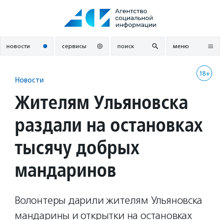
Перейти
к
содержанию
новости
сервисы
поиск
меню
18+
Новости
Жителям Ульяновска
раздали на остановках
тысячу добрых
мандаринов
Волонтеры дарили жителям Ульяновска
мандарины и открытки на остановках