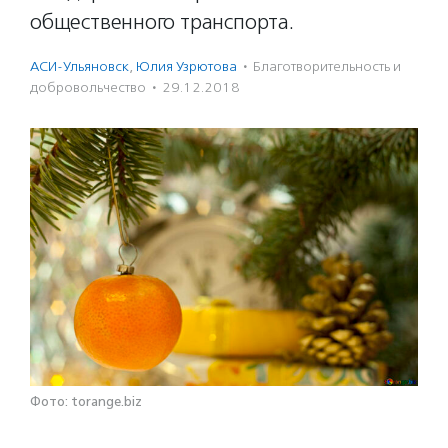
общественного транспорта.
АСИ-Ульяновск
,
Юлия Узрютова
·
Благотвори­тель­ность и
доброволь­чест­во
·
29.12.2018
Фото: torange.biz