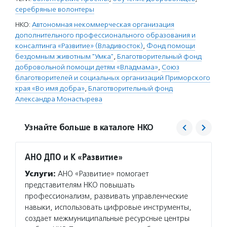
серебряные волонтеры
НКО:
Автономная некоммерческая организация
дополнительного профессионального образования и
консалтинга «Развитие» (Владивосток)
,
Фонд помощи
бездомным животным "Умка"
,
Благотворительный фонд
добровольной помощи детям «Владмама»
,
Союз
благотворителей и социальных организаций Приморского
края «Во имя добра»
,
Благотворительный фонд
Александра Монастырева
Узнайте больше в каталоге НКО
АНО ДПО и К «Развитие»
Фонд
Услуги:
АНО «Развитие» помогает
Услуг
представителям НКО повышать
реабил
профессионализм, развивать управленческие
бездом
навыки, использовать цифровые инструменты,
стерил
создает межмуниципальные ресурсные центры
уроки 