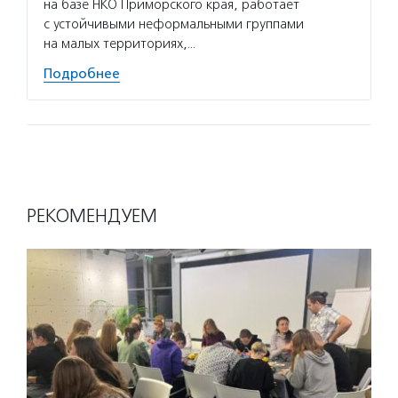
на базе НКО Приморского края, работает
Владив
с устойчивыми неформальными группами
фестив
на малых территориях,…
Подро
Подробнее
РЕКОМЕНДУЕМ