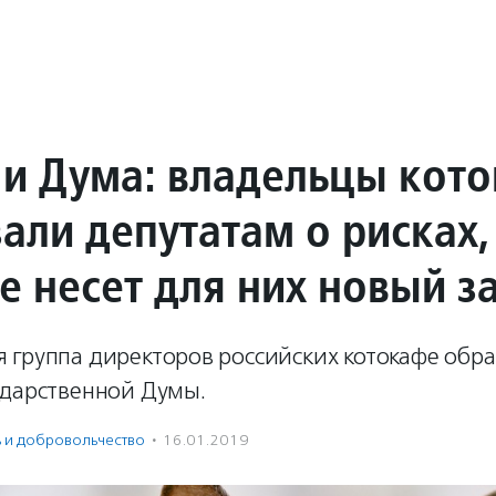
 и Дума: владельцы кот
али депутатам о рисках,
е несет для них новый з
 группа директоров российских котокафе обра
ударственной Думы.
ь и доброволь­чест­во
·
16.01.2019