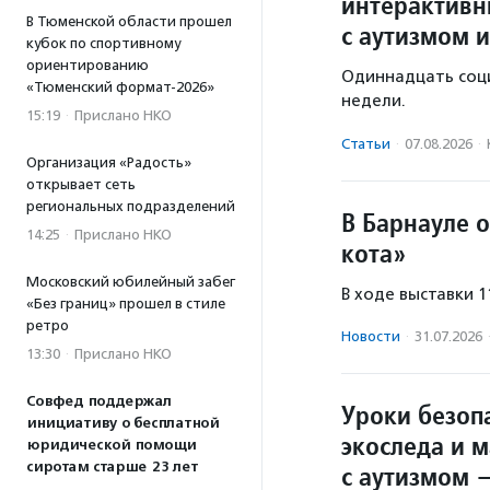
интерактивн
В Тюменской области прошел
с аутизмом и
кубок по спортивному
ориентированию
Одиннадцать соц
«Тюменский формат-2026»
недели.
15:19
·
Прислано НКО
Статьи
·
07.08.2026
·
Организация «Радость»
открывает сеть
региональных подразделений
В Барнауле 
14:25
·
Прислано НКО
кота»
Московский юбилейный забег
В ходе выставки 
«Без границ» прошел в стиле
ретро
Новости
·
31.07.2026
13:30
·
Прислано НКО
Совфед поддержал
Уроки безопа
инициативу о бесплатной
экоследа и 
юридической помощи
сиротам старше 23 лет
с аутизмом 