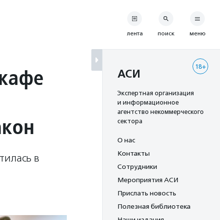
лента
поиск
меню
18+
окафе
АСИ
Экспертная организация
и информационное
агентство некоммерческого
акон
сектора
О нас
Контакты
тилась в
Сотрудники
Мероприятия АСИ
Прислать новость
Полезная библиотека
Наши издания