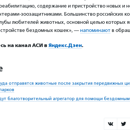
реабилитацию, содержание и пристройство новых и н
нтерами-зоозащитниками. Большинство российских к
клубы любителей животных, основной целью которых 
ристройстве бездомных кошек», —
напоминают
в обра
ь на канал АСИ в
Яндекс.Дзен
.
е
 куда отправятся животные после закрытия передвижных ц
парков
дут благотворительный агрегатор для помощи бездомны