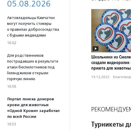
05.08.2026
Автовладельцы Камчатки
могут получить стикеры
о правилах добрососедства
с бурыми медведями
18:02
Для родственников
Школьники из Смоле
пострадавших в результате
создали видеоролик
атаки беспилотников под
приюта для животны
Геленджиком открыли
19.12.2022
·
Благотвори
горячую линию
16:58
Портал поиска доноров
крови для животных
РЕКОМЕНДУЕ
«Одной Крови» заработал
по всей России
Турникеты д
16:53