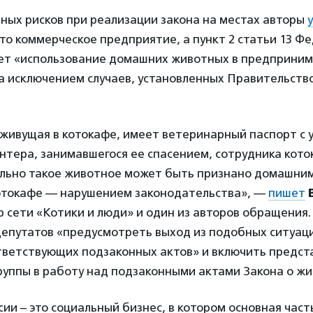
вных рисков при реализации закона на местах авторы
это коммерческое предприятие, а пункт 2 статьи 13 Ф
ет «использование домашних животных в предприним
а исключением случаев, установленных Правительств
 живущая в котокафе, имеет ветеринарный паспорт с 
нтера, занимавшегося ее спасением, сотрудника кото
льно такое животное может быть признано домашним,
отокафе — нарушением законодательства», —
пишет
р сети «Котики и люди» и один из авторов обращения.
депутатов «предусмотреть выход из подобных ситуац
тветствующих подзаконных актов» и включить предст
руппы в работу над подзаконными актами Закона о жи
сии – это социальный бизнес, в котором основная част