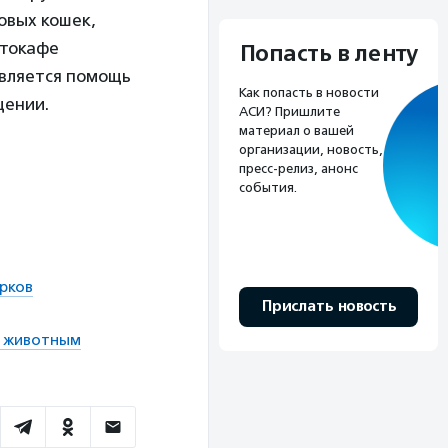
овых кошек,
отокафе
Попасть в ленту
является помощь
Как попасть в новости
щении.
АСИ? Пришлите
материал о вашей
организации, новость,
пресс-релиз, анонс
события.
ирков
Прислать новость
м животным