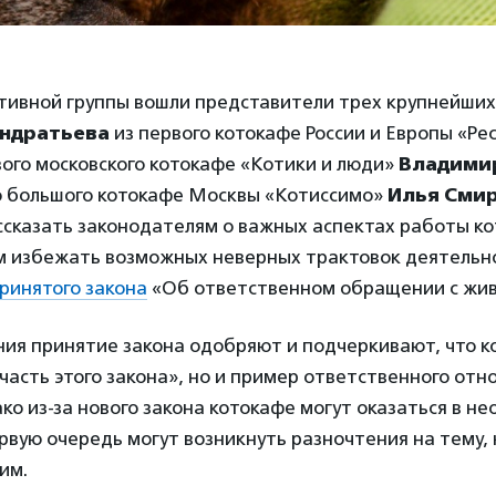
ативной группы вошли представители трех крупнейших
ондратьева
из первого котокафе России и Европы «Ре
ого московского котокафе «Котики и люди»
Владимир
о большого котокафе Москвы «Котиссимо»
Илья Сми
сказать законодателям о важных аспектах работы кот
м избежать возможных неверных трактовок деятельно
ринятого закона
«Об ответственном обращении с жи
ия принятие закона одобряют и подчеркивают, что к
часть этого закона», но и пример ответственного отн
о из-за нового закона котокафе могут оказаться в н
рвую очередь могут возникнуть разночтения на тему,
им.