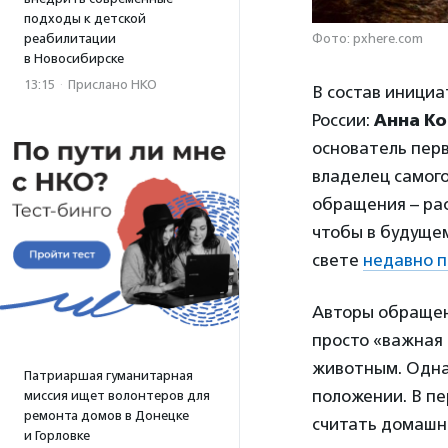
подходы к детской
Фото: pxhere.com
реабилитации
в Новосибирске
13:15
·
Прислано НКО
В состав иници
России:
Анна К
основатель перв
владелец самог
обращения – рас
чтобы в будуще
свете
недавно п
Авторы обращен
просто «важная 
животным. Однак
Патриаршая гуманитарная
положении. В пе
миссия ищет волонтеров для
ремонта домов в Донецке
считать домашн
и Горловке