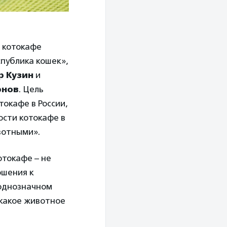
 котокафе
спублика кошек»,
 Кузин
и
рнов
. Цель
окафе в России,
сти котокафе в
вотными».
отокафе – не
ошения к
еоднозначном
 какое животное