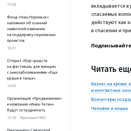
17:00
вкладывается в 
спасаемых воло
Фонд «Наш Норильск»
действуют как 
напомнил об осенней
заявочной кампании
в спасении и п
на поддержку социальных
проектов
Подписывайтес
16:31
Открыт сбор средств
Читать ещ
на фестиваль для женщин
с онкозаболеваниями «Еще
краше в танце»
Бизнес на крови:
14:50
и контактных зоо
Организация «Продвижение»
Волонтеры созда
и компания «Инва-Титан»
Человек и кошка
будут сотрудничать
13:30
·
Прислано НКО
Пенсионеры Самарской