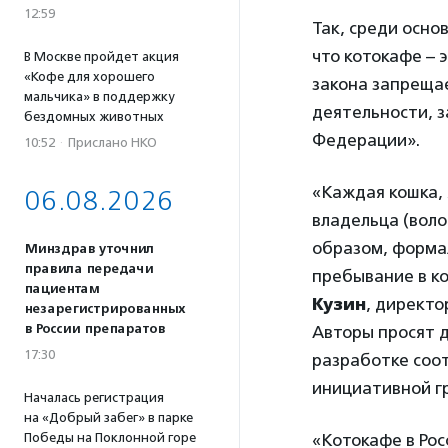
12:59
Так, среди осно
что котокафе – 
В Москве пройдет акция
«Кофе для хорошего
закона запреща
мальчика» в поддержку
деятельности, з
бездомных животных
Федерации».
10:52
·
Прислано НКО
«Каждая кошка,
06.08.2026
владельца (воло
образом, форма
Минздрав уточнил
правила передачи
пребывание в к
пациентам
Кузин
, директо
незарегистрированных
в России препаратов
Авторы просят 
17:30
разработке соо
инициативной г
Началась регистрация
на «Добрый забег» в парке
«Котокафе в Рос
Победы на Поклонной горе