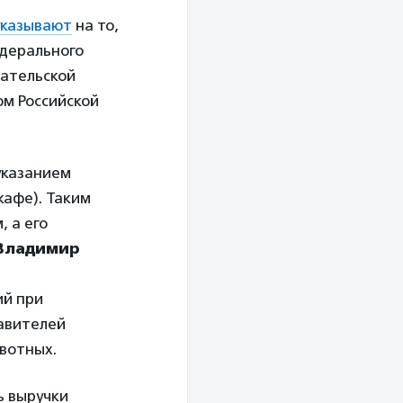
указывают
на то,
едерального
ательской
ом Российской
указанием
кафе). Таким
 а его
Владимир
ий при
авителей
вотных.
ь выручки