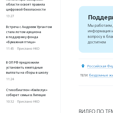
области освоят правила
цифровой безопасности
Поддерж
13:27
Мы работаем, 
Встреча с Андреем Ургантом
информация и
стала лотом аукциона
вопросу в бла
в поддержку фонда
достигнем
«Бумажная птица»
11:45
·
Прислано НКО
В ОП РФ предложили
Российская Фе
установить ежегодные
выплаты на сборы в школу
ТЕГИ:
бездомные ж
11:24
Стихобиатлон «Км/вслух»
соберет семьи в Липецке
10:32
·
Прислано НКО
ВИДЕО ПО ТЕ