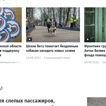
нской области
Школа бега помогает бездомным
Фронтмен гру
 в поддержку
собакам находить новых хозяев
Антон Беляев 
х
фонда помощ
24.08.2022
·
Социальный спорт
­тель­ность и доброволь­чест­во
24.08.2022
·
Ок
М
ля слепых пассажиров,