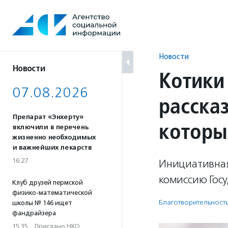
Перейти
к
содержанию
Новости
Новости
Котики
07.08.2026
рассказ
Препарат «Энхерту»
которы
включили в перечень
жизненно необходимых
и важнейших лекарств
16:27
Инициативная
комиссию Гос
Клуб друзей пермской
физико-математической
Благотвори­тель­ност
школы № 146 ищет
фандрайзера
15:35
·
Прислано НКО