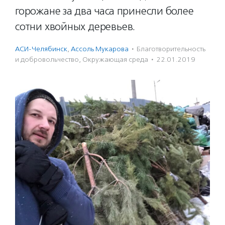
горожане за два часа принесли более
сотни хвойных деревьев.
АСИ-Челябинск
,
Ассоль Мукарова
·
Благотвори­тель­ность
и доброволь­чест­во
,
Окружающая среда
·
22.01.2019