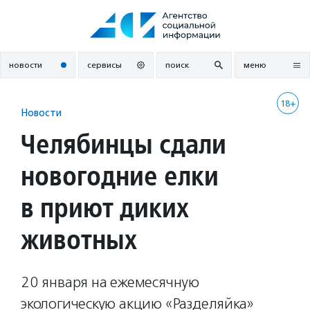
Перейти
к
содержанию
новости
сервисы
поиск
меню
18+
Новости
Челябинцы сдали
новогодние елки
в приют диких
животных
20 января на ежемесячную
экологическую акцию «Разделяйка»