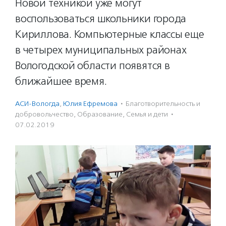
Новой техникой уже могут
воспользоваться школьники города
Кириллова. Компьютерные классы еще
в четырех муниципальных районах
Вологодской области появятся в
ближайшее время.
АСИ-Вологда
,
Юлия Ефремова
·
Благотвори­тель­ность и
доброволь­чест­во
,
Образование
,
Семья и дети
·
07.02.2019