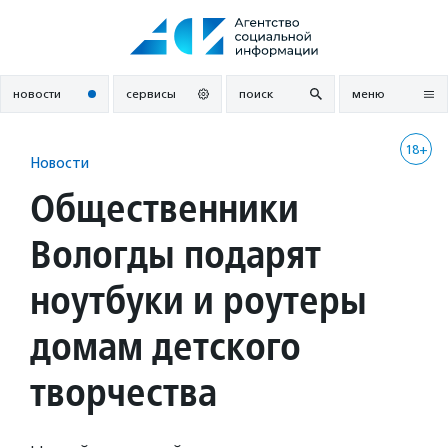
Перейти
к
содержанию
новости
сервисы
поиск
меню
18+
Новости
Общественники
Вологды подарят
ноутбуки и роутеры
домам детского
творчества