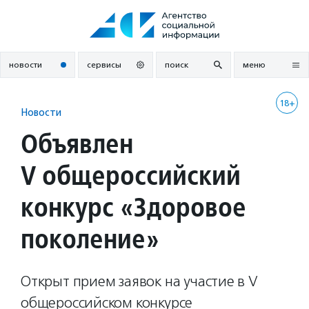
Перейти
к
содержанию
новости
сервисы
поиск
меню
18+
Новости
Объявлен
V общероссийский
конкурс «Здоровое
поколение»
Открыт прием заявок на участие в V
общероссийском конкурсе