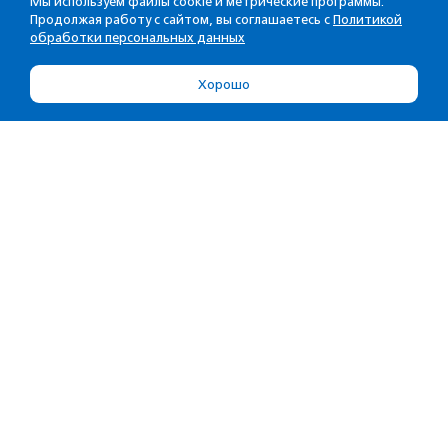
Мы используем файлы cookie и метрические программы.
Продолжая работу с сайтом, вы соглашаетесь с
Политикой
обработки персональных данных
Хорошо