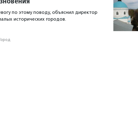
езновения
евогу по этому поводу, объяснил директор
алых исторических городов.
Город