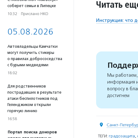
Читать ещ
соберет семьи в Липецке
10:32
·
Прислано НКО
Инструкция: что д
05.08.2026
Автовладельцы Камчатки
могут получить стикеры
о правилах добрососедства
Поддерж
с бурыми медведями
18:02
Мы работаем, 
информация и
Для родственников
вопросу в бла
пострадавших в результате
достигнем
атаки беспилотников под
Геленджиком открыли
горячую линию
16:58
Санкт-Петербу
Портал поиска доноров
ТЕГИ:
градозащита
,