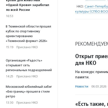
крови для животных
«Одной Крови» заработал
НКО:
Санкт-Петербу
по всей России
культуры (СПбО ВОО
16:53
В Тюменской области прошел
кубок по спортивному
ориентированию
«Тюменский формат-2026»
РЕКОМЕНДУЕ
15:19
·
Прислано НКО
Открыт прие
Организация «Радость»
для НКО
открывает сеть
региональных подразделений
На конкурс прини
14:25
·
Прислано НКО
памяти.
Новости
·
06.03.2026
Московский юбилейный забег
«Без границ» прошел в стиле
ретро
«Есть такие,
13:30
·
Прислано НКО