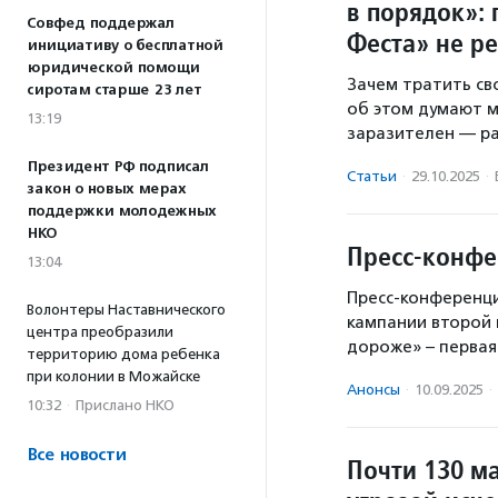
в порядок»:
Совфед поддержал
Феста» не ре
инициативу о бесплатной
юридической помощи
Зачем тратить св
сиротам старше 23 лет
об этом думают 
13:19
заразителен — р
Президент РФ подписал
Статьи
·
29.10.2025
·
закон о новых мерах
поддержки молодежных
НКО
Пресс-конфе
13:04
Пресс-конференци
Волонтеры Наставнического
кампании второй
центра преобразили
дороже» – перва
территорию дома ребенка
при колонии в Можайске
Анонсы
·
10.09.2025
·
10:32
·
Прислано НКО
Все новости
Почти 130 м