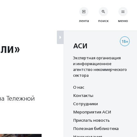
лента
поиск
меню
18+
яли»
АСИ
Экспертная организация
и информационное
агентство некоммерческого
сектора
О нас
Контакты
на Тележной
Сотрудники
Мероприятия АСИ
Прислать новость
Полезная библиотека
Наши издания