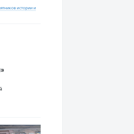
ятников истории и
ы»
й