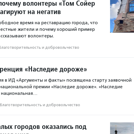
 почему волонтеры «Том Сойер
агируют на негатив
ободное время на реставрацию города, что
местные жители и почему хороший пример
ассказывают волонтеры.
Благотвори­тель­ность и доброволь­чест­во
ренция «Наследие дороже»
я в ИД «Аргументы и факты» посвящена старту заявочной
 национальной премии «Наследие дороже». «Наследие
я национальная…
Благотвори­тель­ность и доброволь­чест­во
алых городов оказались под