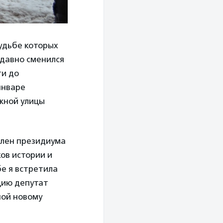
судьбе которых
едавно сменился
ти до
январе
жной улицы
член президиума
ов истории и
е я встретила
цию депутат
ной новому