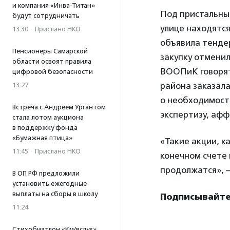
и компания «Инва-Титан»
Под пристальны
будут сотрудничать
улице находятся
13:30
·
Прислано НКО
объявила тендер
Пенсионеры Самарской
закупку отменил
области освоят правила
ВООПиК говорят
цифровой безопасности
района заказала
13:27
о необходимост
Встреча с Андреем Ургантом
экспертизу, аф
стала лотом аукциона
в поддержку фонда
«Бумажная птица»
«Такие акции, 
11:45
·
Прислано НКО
конечном счете 
продолжатся», 
В ОП РФ предложили
установить ежегодные
выплаты на сборы в школу
Подписывайтес
11:24
Стихобиатлон «Км/вслух»