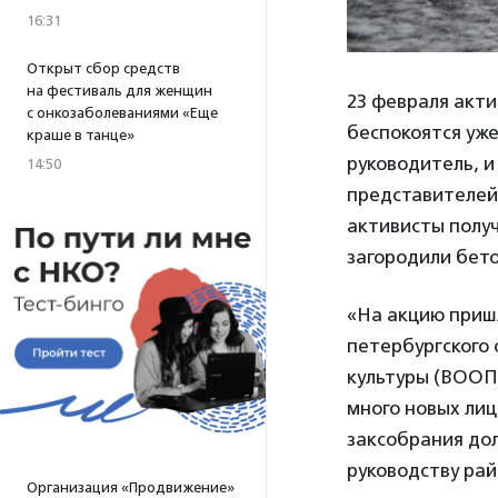
16:31
Открыт сбор средств
на фестиваль для женщин
23 февраля акти
с онкозаболеваниями «Еще
беспокоятся уже
краше в танце»
руководитель, 
14:50
представителей
активисты полу
загородили бет
«На акцию пришл
петербургского 
культуры (ВОО
много новых лиц
заксобрания до
руководству рай
Организация «Продвижение»