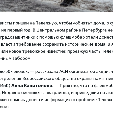
висты пришли на Тележную, чтобы «обнять» дома, о 
 не первый год. В Центральном районе Петербурга н
и градозащитники с помощью флешмоба хотели донес
 власти требование сохранить исторические дома. В 
чили новое тревожное известие: проезжую часть Теле
онным забором.
о 50 человек, — рассказала АСИ организатор акции, 
отделения Всероссийского общества охраны памятник
ПИиК)
Анна Капитонова
. — Приятно, что на флешмоб
. Недавно сменился глава района, и пришедший на ак
лжен помочь донести информацию о проблеме Тележ
она».