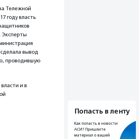
на Тележной
17 году власть
озащитников
. Эксперты
дминистрация
 сделала вывод
ию, проводившую
власти и в
ной
Попасть в ленту
Как попасть в новости
АСИ? Пришлите
материал о вашей