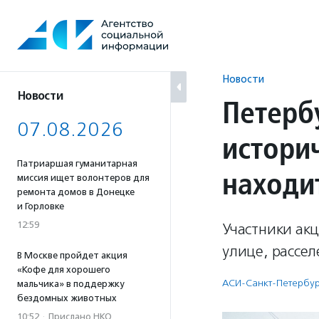
Перейти
к
содержанию
Новости
Новости
Петерб
07.08.2026
истори
Патриаршая гуманитарная
находи
миссия ищет волонтеров для
ремонта домов в Донецке
и Горловке
12:59
Участники акц
улице, рассел
В Москве пройдет акция
«Кофе для хорошего
АСИ-Санкт-Петербу
мальчика» в поддержку
бездомных животных
10:52
·
Прислано НКО