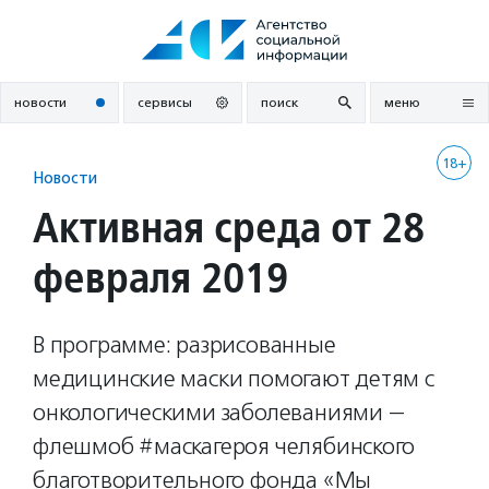
Перейти
к
содержанию
новости
сервисы
поиск
меню
18+
Новости
Активная среда от 28
февраля 2019
В программе: разрисованные
медицинские маски помогают детям с
онкологическими заболеваниями —
флешмоб #маскагероя челябинского
благотворительного фонда «Мы