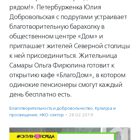
рядом!». Петербурженка Юлия
Добровольская с подругами устраивает
благотворительную барахолку в
общественном центре «Дом» и
приглашает жителей Северной столицы
к ней присоединиться. Жительница
Самары Ольга Фирюлина готовит к
открытию кафе «БлагоДом», в котором
одинокие пенсионеры смогут каждый
день бесплатно есть.
Благотвори­тель­ность и доброволь­чест­во
,
Культура и
просвещение
,
НКО-сектор
·
28.02.2019