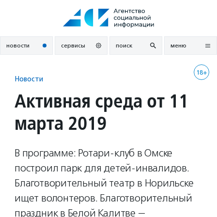
Перейти
к
содержанию
новости
сервисы
поиск
меню
18+
Новости
Активная среда от 11
марта 2019
В программе: Ротари-клуб в Омске
построил парк для детей-инвалидов.
Благотворительный театр в Норильске
ищет волонтеров. Благотворительный
праздник в Белой Калитве —