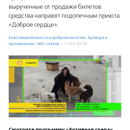
вырученные от продажи билетов
средства направят подопечным приюта
«Доброе сердце».
Благотвори­тель­ность и доброволь­чест­во
,
Культура и
просвещение
,
НКО-сектор
·
11.03.2019
Смотрите программу «Активная среда»