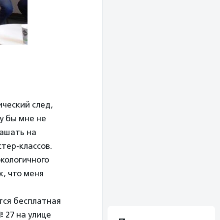
ический след,
у бы мне не
лашать на
стер-классов.
экологичного
к, что меня
тся бесплатная
 27 на улице