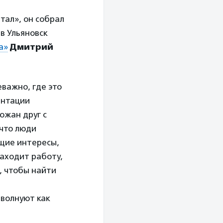
тал», он собрал
в Ульяновск
а»
Дмитрий
еважно, где это
ентации
ожан друг с
 что люди
бщие интересы,
находит работу,
, чтобы найти
 волнуют как