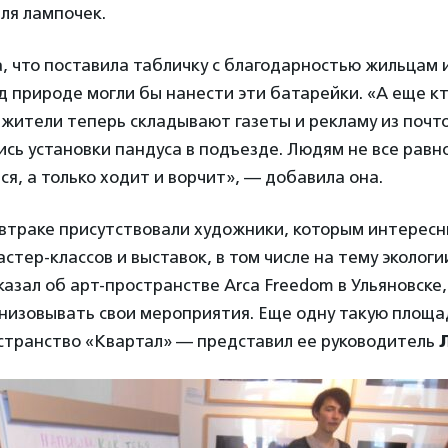
для лампочек.
, что поставила табличку с благодарностью жильцам
ед природе могли бы нанести эти батарейки. «А еще кт
 жители теперь складывают газеты и рекламу из почт
сь установки пандуса в подъезде. Людям не все равно
ься, а только ходит и ворчит», — добавила она.
автраке присутствовали художники, которым интерес
стер-классов и выставок, в том числе на тему экологи
азал об арт-пространстве Arca Freedom в Ульяновске,
анизовывать свои мероприятия. Еще одну такую площ
странство «Квартал» — представил ее руководитель