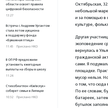
Октябрьская, 32
области освоят правила
цифровой безопасности
небольшой марке
13:27
и за помощью в
культуре, фольк
Встреча с Андреем Ургантом
стала лотом аукциона
в поддержку фонда
Другая участниц
«Бумажная птица»
экоповедение ср
11:45
·
Прислано НКО
вернулась в Уль
гражданской акт
В ОП РФ предложили
сами. Я подумал
установить ежегодные
выплаты на сборы в школу
площадке. Практ
11:24
мусор нельзя. Н
о том, что сюда
Стихобиатлон «Км/вслух»
По ее словам, б
соберет семьи в Липецке
батареек, затем
10:32
·
Прислано НКО
бутылок заполни