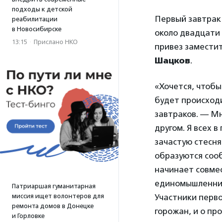
подходы к детской
Первый завтрак 
реабилитации
в Новосибирске
около двадцати 
13:15
·
Прислано НКО
привез замести
Шацков
.
«Хочется, чтобы
будет происходи
завтраков. — Мн
другом. Я всех 
зачастую стесня
образуются сооб
начинает совме
единомышленни
Патриаршая гуманитарная
Участники перво
миссия ищет волонтеров для
ремонта домов в Донецке
горожан, и о пр
и Горловке