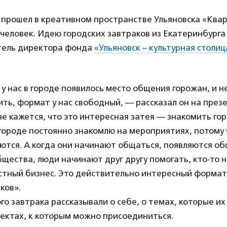
прошел в креативном пространстве Ульяновска «Квар
человек. Идею городских завтраков из Екатеринбурга 
тель директора фонда
«Ульяновск – культурная столиц
 у нас в городе появилось место общения горожан, и н
ть, формат у нас свободный, — рассказал он на през
е кажется, что это интересная затея — знакомить гор
в городе постоянно знакомлю на мероприятиях, потому
ются. А когда они начинают общаться, появляются о
щества, люди начинают друг другу помогать, кто-то 
стный бизнес. Это действительно интересный формат
ков».
го завтрака рассказывали о себе, о темах, которые их
оектах, к которым можно присоединиться.