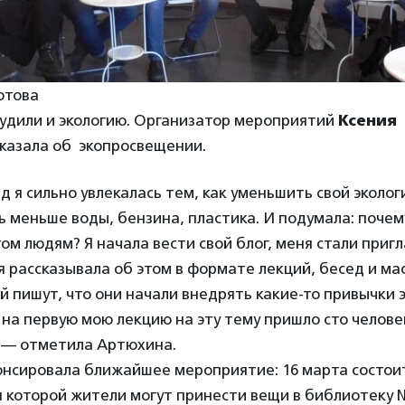
ютова
судили и экологию. Организатор мероприятий
Ксения
казала об экопросвещении.
д я сильно увлекалась тем, как уменьшить свой эколог
ь меньше воды, бензина, пластика. И подумала: почем
том людям? Я начала вести свой блог, меня стали приг
я рассказывала об этом в формате лекций, бесед и ма
 пишут, что они начали внедрять какие-то привычки 
 на первую мою лекцию на эту тему пришло сто челове
, — отметила Артюхина.
онсировала ближайшее мероприятие: 16 марта состои
 которой жители могут принести вещи в библиотеку №