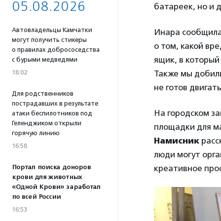
05.08.2026
батареек, но и 
Автовладельцы Камчатки
Инара сообщила
могут получить стикеры
о том, какой вр
о правилах добрососедства
ящик, в который
с бурыми медведями
Также мы добили
18:02
не готов двигат
Для родственников
пострадавших в результате
На городском з
атаки беспилотников под
Геленджиком открыли
площадки для ма
горячую линию
Намисник
расск
16:58
люди могут орг
креативное про
Портал поиска доноров
крови для животных
«Одной Крови» заработал
по всей России
16:53