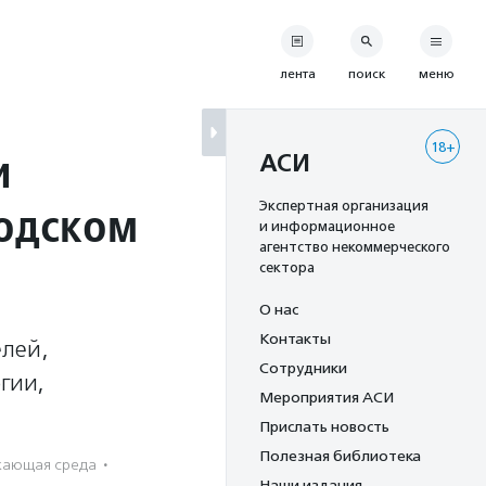
лента
поиск
меню
18+
и
АСИ
родском
Экспертная организация
и информационное
агентство некоммерческого
сектора
О нас
Контакты
елей,
Сотрудники
огии,
Мероприятия АСИ
Прислать новость
Полезная библиотека
ающая среда
·
Наши издания