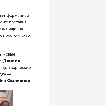
 и информацией
о-то поставил
овых ящиков.
, просто кто-то
ны новые
и.
Даниил
 где творческие
адку —
Лев Филиппов
.