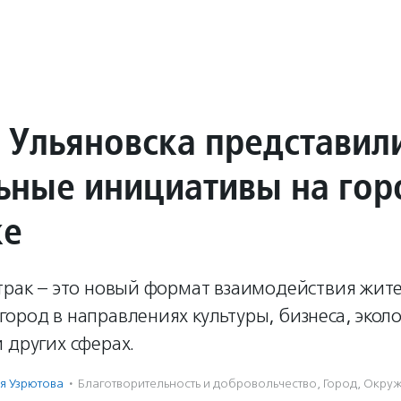
 Ульяновска представил
ьные инициативы на го
ке
втрак – это новый формат взаимодействия жит
ород в направлениях культуры, бизнеса, экол
 других сферах.
я Узрютова
·
Благотвори­тель­ность и доброволь­чест­во
,
Город
,
Окруж