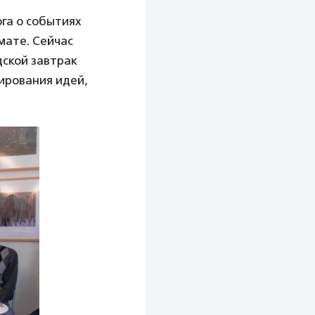
га о событиях
мате. Сейчас
дской завтрак
ирования идей,