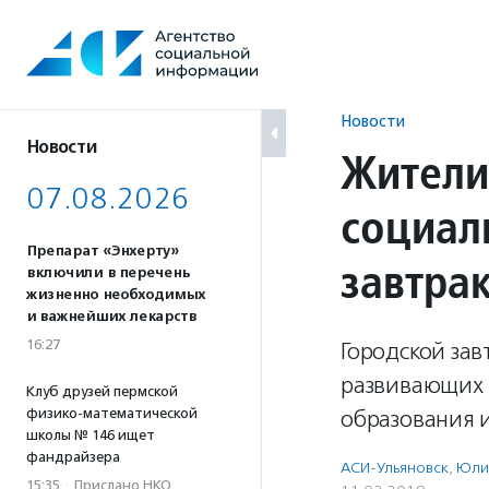
Перейти
к
содержанию
Новости
Новости
Жители
07.08.2026
социал
Препарат «Энхерту»
завтра
включили в перечень
жизненно необходимых
и важнейших лекарств
16:27
Городской за
развивающих г
Клуб друзей пермской
физико-математической
образования и
школы № 146 ищет
фандрайзера
АСИ-Ульяновск
,
Юли
15:35
·
Прислано НКО