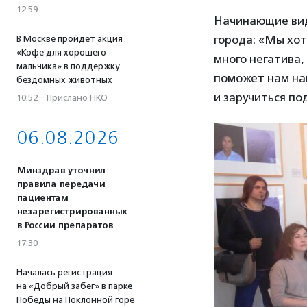
12:59
Начинающие вид
города: «Мы хо
В Москве пройдет акция
«Кофе для хорошего
много негатива,
мальчика» в поддержку
поможет нам на
бездомных животных
и заручиться по
10:52
·
Прислано НКО
06.08.2026
Минздрав уточнил
правила передачи
пациентам
незарегистрированных
в России препаратов
17:30
Началась регистрация
на «Добрый забег» в парке
Победы на Поклонной горе