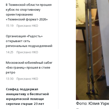
В Тюменской области прошел
кубок по спортивному
ориентированию
«Тюменский формат-2026»
15:19
·
Прислано НКО
Организация «Радость»
открывает сеть
региональных подразделений
14:25
·
Прислано НКО
Московский юбилейный забег
«Без границ» прошел в стиле
ретро
13:30
·
Прислано НКО
Совфед поддержал
инициативу о бесплатной
юридической помощи
Фото: Юлия Узр
сиротам старше 23 лет