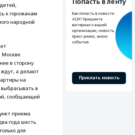
Попасть в ленту
 детей,
сь к горожанам
Как попасть в новости
АСИ? Пришлите
ного народной
материал о вашей
организации, новость,
пресс-релиз, анонс
события.
ает
в Москве
ние в сторону
 ждут, а делают
Прислать новость
вартиры на
: выбрасывать в
кой, сообщающей
пункт приема
два года шесть
только для