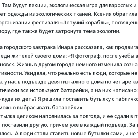
. Там будут лекции, экологическая игра для взрослых и
т одежды из экологических тканей. Ксения обратила
 организации фестиваля «Летучий корабль», посвящен
лору, где также будет затронута тема экологии.
а городского завтрака Инара рассказала, как продвиг
еди жителей своего дома: «Я фотограф, после учебы 
яновск. Жизнь в другом городе немного изменила созна
ивности. Увидела, что реально есть люди, которые не
а: у нас в подъезде девятиэтажного дома по четыре к
ически все используют батарейки, а на них написано
о куда их деть? Я решила поставить бутылку с таблич
 можно выбрасывать батарейки».
утылка целиком наполнилась за полгода, и ее сдали в 
 поставили другую, причем уже в каждый подъезд. За 
лось. А люди стали ставить новые бутылки сами, и не 