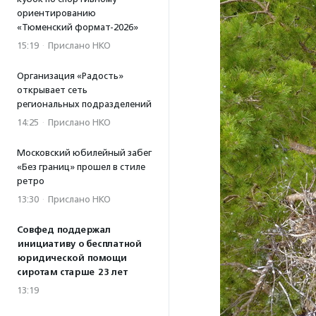
ориентированию
«Тюменский формат-2026»
15:19
·
Прислано НКО
Организация «Радость»
открывает сеть
региональных подразделений
14:25
·
Прислано НКО
Московский юбилейный забег
«Без границ» прошел в стиле
ретро
13:30
·
Прислано НКО
Совфед поддержал
инициативу о бесплатной
юридической помощи
сиротам старше 23 лет
13:19