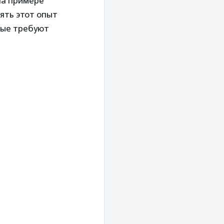
на примере
ять этот опыт
орые требуют