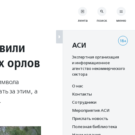
лента
поиск
меню
18+
овили
АСИ
х орлов
Экспертная организация
и информационное
агентство некоммерческого
сектора
имвола
О нас
ть за этим, а
Контакты
.
Сотрудники
Мероприятия АСИ
Прислать новость
Полезная библиотека
Наши издания