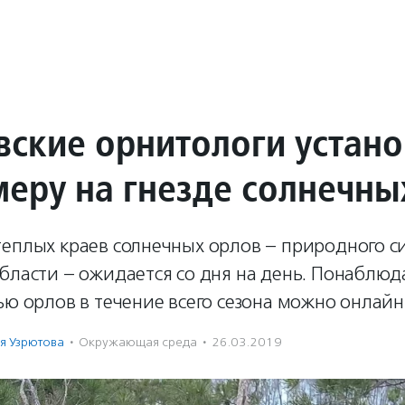
вские орнитологи устан
меру на гнезде солнечны
теплых краев солнечных орлов – природного с
бласти – ожидается со дня на день. Понаблюда
ью орлов в течение всего сезона можно онлайн
я Узрютова
·
Окружающая среда
·
26.03.2019