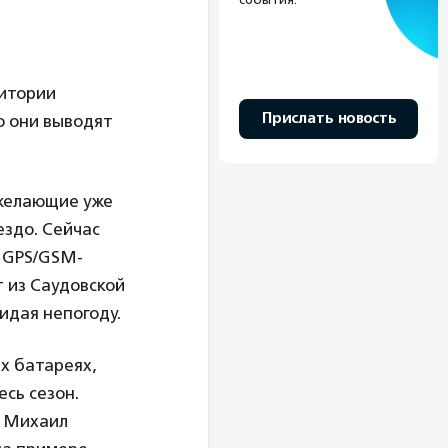
ритории
Прислать новость
о они выводят
 желающие уже
ездо. Сейчас
 GPS/GSM-
т из Саудовской
идая непогоду.
х батареях,
сь сезон.
л Михаил