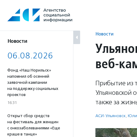
Перейти
к
содержанию
Новости
Новости
Ульяно
06.08.2026
веб-ка
Фонд «Наш Норильск»
напомнил об осенней
Прибытие из 
заявочной кампании
на поддержку социальных
Ульяновской о
проектов
также за жизн
16:31
АСИ-Ульяновск
,
Юли
Открыт сбор средств
на фестиваль для женщин
с онкозаболеваниями «Еще
краше в танце»