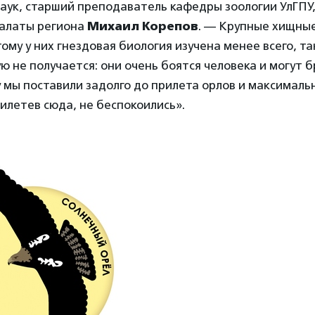
аук, старший преподаватель кафедры зоологии УлГПУ,
палаты региона
Михаил Корепов
. — Крупные хищны
ому у них гнездовая биология изучена менее всего, т
ю не получается: они очень боятся человека и могут б
 мы поставили задолго до прилета орлов и максимальн
илетев сюда, не беспокоились».