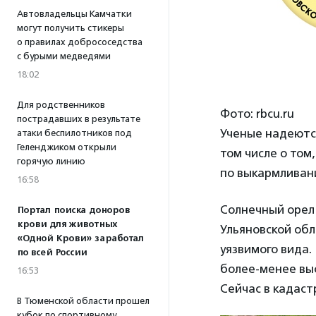
Автовладельцы Камчатки
могут получить стикеры
о правилах добрососедства
с бурыми медведями
18:02
Для родственников
Фото: rbcu.ru
пострадавших в результате
Ученые надеются
атаки беспилотников под
Геленджиком открыли
том числе о том
горячую линию
по выкармливани
16:58
Солнечный орел 
Портал поиска доноров
крови для животных
Ульяновской об
«Одной Крови» заработал
уязвимого вида.
по всей России
более-менее выс
16:53
Сейчас в кадаст
В Тюменской области прошел
кубок по спортивному