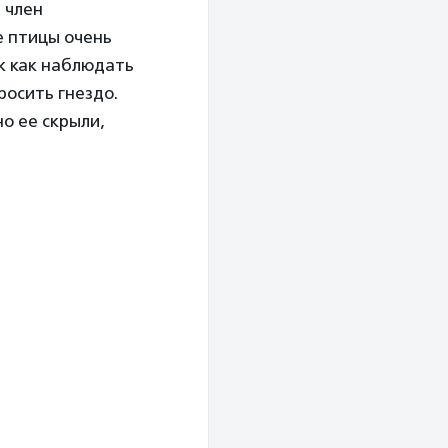
 член
е птицы очень
ак как наблюдать
росить гнездо.
о ее скрыли,