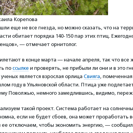
хаила Корепова
шли еще не все гнезда, но можно сказать, что на тер
асти обитает порядка 140-150 пар этих птиц. Ежегодн
тенцов», — отмечает орнитолог.
летают в конце марта — начале апреля, так что все
ть по
ссылке
и проверять, не прибыли ли они и в это гн
 ученых является взрослая орлица
Свияга
, помеченная
лом году в Ульяновской области. Птица уже подлетае
ему Поволжью, немного замедлившись, видимо, переж
ализуем такой проект. Система работает на солнечны
омна, если не будет сбоев, она может проработать ве
ы ее отключаем, чтобы экономить энергию, — сообщи