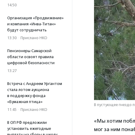
14:50
Организация «Продвижение»
и компания «Инва-Титан»
будут сотрудничать
13:30
·
Прислано НКО
Пенсионеры Самарской
области освоят правила
цифровой безопасности
13:27
Встреча с Андреем Ургантом
стала лотом аукциона
в поддержку фонда
«Бумажная птица»
В пустующее гнездо 
11:45
·
Прислано НКО
«Мы хотим побл
В ОП РФ предложили
мог за ним пона
установить ежегодные
выплаты на сборы в школу