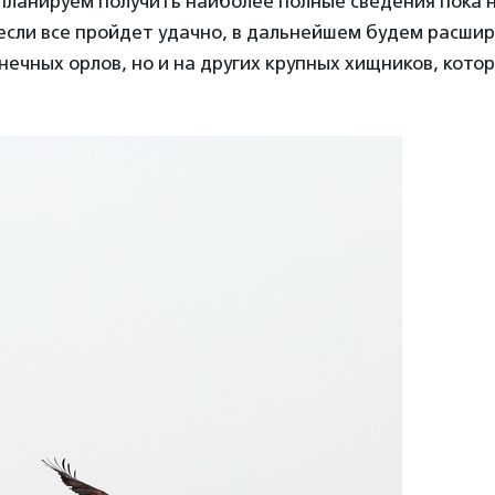
планируем получить наиболее полные сведения пока 
если все пройдет удачно, в дальнейшем будем расшир
лнечных орлов, но и на других крупных хищников, кот