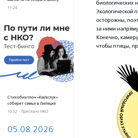
биологических н
11:24
Экологической 
осторожны, поэт
за ними напряму
Конечно, камеру
чтобы птицы, пр
Стихобиатлон «Км/вслух»
соберет семьи в Липецке
10:32
·
Прислано НКО
05.08.2026