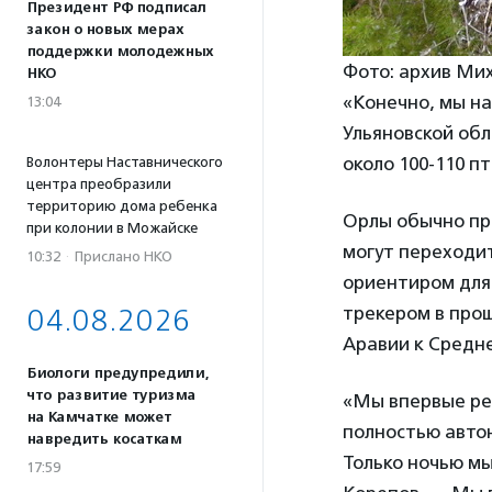
Президент РФ подписал
закон о новых мерах
поддержки молодежных
Фото: архив Ми
НКО
«Конечно, мы на
13:04
Ульяновской обл
около 100-110 п
Волонтеры Наставнического
центра преобразили
территорию дома ребенка
Орлы обычно при
при колонии в Можайске
могут переходи
10:32
·
Прислано НКО
ориентиром для
трекером в прош
04.08.2026
Аравии к Средн
Биологи предупредили,
что развитие туризма
«Мы впервые ре
на Камчатке может
полностью автон
навредить косаткам
Только ночью м
17:59