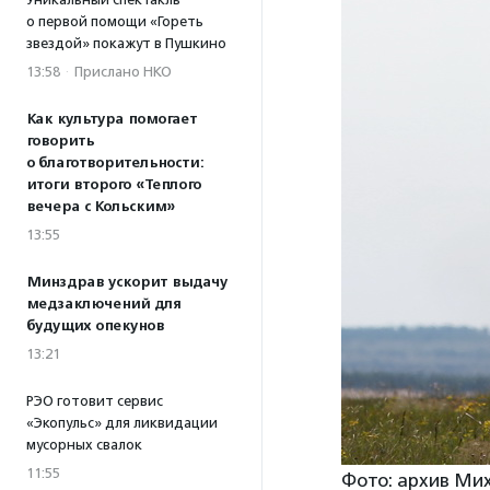
о первой помощи «Гореть
звездой» покажут в Пушкино
13:58
·
Прислано НКО
Как культура помогает
говорить
о благотворительности:
итоги второго «Теплого
вечера с Кольским»
13:55
Минздрав ускорит выдачу
медзаключений для
будущих опекунов
13:21
РЭО готовит сервис
«Экопульс» для ликвидации
мусорных свалок
11:55
Фото: архив Ми