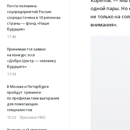
Корепов. — Мы 
Почти половина
одной пары. Но 
соцпредприятий России
не только на со
сосредоточена в 10 регионах
страны — фонд «Наше
внимания».
будущее»
17:46
Принимаются заявки
на конкурс эссе
«Добро.Центр — человеку
будущего»
17:39
В Москве и Петербурге
пройдут тренинги
по профилактике выгорания
для помогающих
специалистов
15:32
·
Прислано НКО
Уникальный спектакль