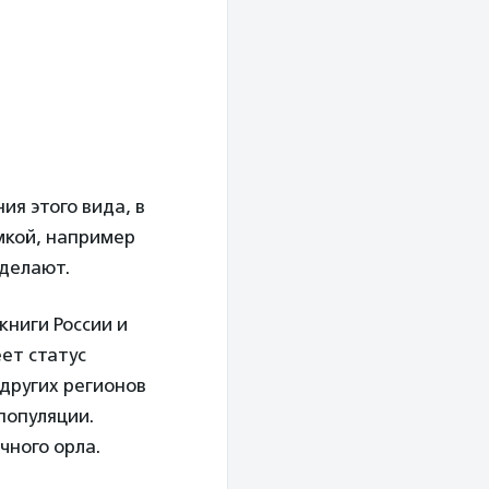
я этого вида, в
мкой, например
 делают.
книги России и
ет статус
 других регионов
популяции.
чного орла.