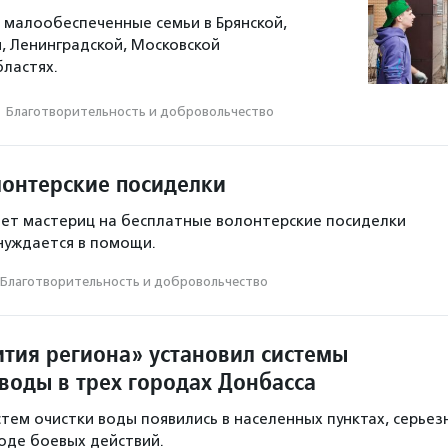
малообеспеченные семьи в Брянской,
й, Ленинградской, Московской
бластях.
·
Благотвори­тель­ность и доброволь­чест­во
лонтерские посиделки
ет мастериц на бесплатные волонтерские посиделки
 нуждается в помощи.
Благотвори­тель­ность и доброволь­чест­во
ития региона» установил системы
воды в трех городах Донбасса
стем очистки воды появились в населенных пунктах, серьез
оде боевых действий.