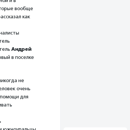
ной и в
оторые вообще
рассказал как
рналисты
тель
итель
Андрей
рвый в поселке
никогда не
человек очень
 помощи для
ивать
ь
и южноуральцы,