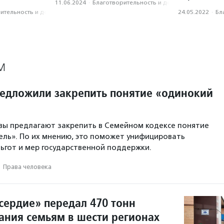
11.06.2024
·
Благотвори­тель­ность и доброволь­чест­во
­тель­ность и доброволь­чест­во
24.05.2022
·
Бл
М
редложили закрепить понятие «одинокий
вы предлагают закрепить в Семейном кодексе понятие
ль». По их мнению, это поможет унифицировать
ьгот и мер государственной поддержки.
·
Права человека
ердие» передал 470 тонн
тания семьям в шести регионах