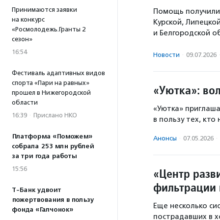
Принимаются заявки
Помощь получили 
на конкурс
Курской, Липецко
«Росмолодежь.Гранты 2
и Белгородской о
сезон»
16:54
Новости
·
09.07.2026
Фестиваль адаптивных видов
спорта «Пари на равных»
«Уютка»: во
прошел в Нижегородской
области
«Уютка» приглаша
16:39
·
Прислано НКО
в пользу тех, кто
Платформа «Поможем»
Анонсы
·
07.05.2026
·
собрала 253 млн рублей
за три года работы
15:56
«Центр разв
фильтрации 
Т-Банк удвоит
пожертвования в пользу
Еще несколько си
фонда «Галчонок»
пострадавших в х