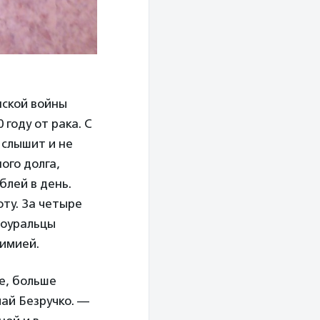
нской войны
 году от рака. С
 слышит и не
ого долга,
блей в день.
оту. За четыре
ноуральцы
химией.
е, больше
ай Безручко. —