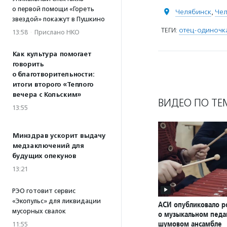
о первой помощи «Гореть
Челябинск
,
Чел
звездой» покажут в Пушкино
ТЕГИ:
отец-одиночк
13:58
·
Прислано НКО
Как культура помогает
говорить
о благотворительности:
итоги второго «Теплого
вечера с Кольским»
ВИДЕО ПО ТЕ
13:55
Минздрав ускорит выдачу
медзаключений для
будущих опекунов
13:21
РЭО готовит сервис
«Экопульс» для ликвидации
АСИ опубликовало р
мусорных свалок
о музыкальном педаг
шумовом ансамбле
11:55