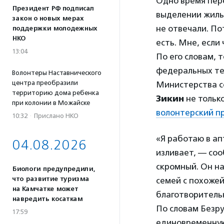
Одно время пер
Президент РФ подписал
выделении жилья
закон о новых мерах
не отвечали. Пот
поддержки молодежных
НКО
есть. Мне, если
13:04
По его словам,
федеральных те
Волонтеры Наставнического
центра преобразили
Министерства с
территорию дома ребенка
Зикин
не только
при колонии в Можайске
волонтерский пр
10:32
·
Прислано НКО
«Я работаю в ап
04.08.2026
изливает, — соо
скромный. Он на
Биологи предупредили,
что развитие туризма
семей с похожей
на Камчатке может
благотворитель
навредить косаткам
По словам Безр
17:59
единовременную