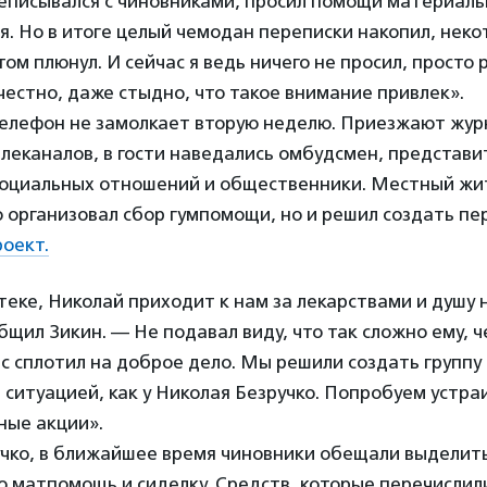
еписывался с чиновниками, просил помощи материаль
. Но в итоге целый чемодан переписки накопил, нек
ом плюнул. И сейчас я ведь ничего не просил, просто 
 честно, даже стыдно, что такое внимание привлек».
 телефон не замолкает вторую неделю. Приезжают жу
леканалов, в гости наведались омбудсмен, представи
оциальных отношений и общественники. Местный ж
 организовал сбор гумпомощи, но и решил создать пе
оект.
теке, Николай приходит к нам за лекарствами и душу 
бщил Зикин. — Не подавал виду, что так сложно ему, 
с сплотил на доброе дело. Мы решили создать группу
 ситуацией, как у Николая Безручко. Попробуем устра
ные акции».
учко, в ближайшее время чиновники обещали выделит
 матпомощь и сиделку. Средств, которые перечислил