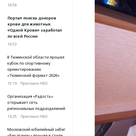
16:58
Портал поиска доноров
крови для животных
«Одной Крови» заработал
по всей России
16:53
В Тюменской области прошел
кубок по спортивному
ориентированию
«Тюменский формат-2026»
15:19
·
Прислано НКО
Организация «Радость»
открывает сеть
региональных подразделений
14:25
·
Прислано НКО
Московский юбилейный забег
«Без границ» прошел в стиле