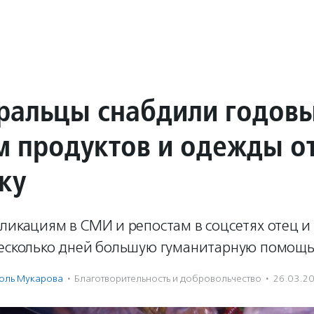
альцы снабдили годов
м продуктов и одежды о
чку
ликациям в СМИ и репостам в соцсетях отец и
несколько дней большую гуманитарную помощь
оль Мукарова
·
Благотвори­тель­ность и доброволь­чест­во
·
26.03.2