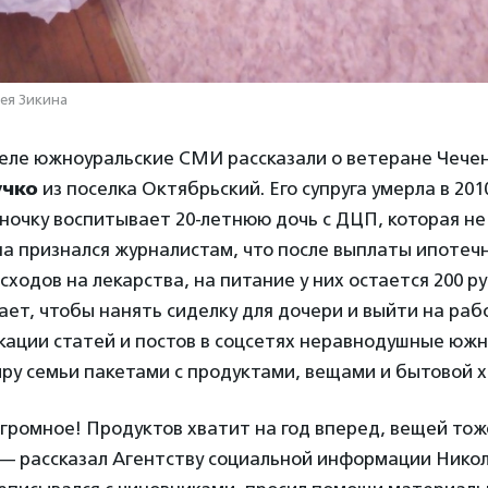
ея Зикина
еле южноуральские СМИ рассказали о ветеране Чече
учко
из поселка Октябрьский. Его супруга умерла в 2010
иночку воспитывает 20-летнюю дочь с ДЦП, которая не
а признался журналистам, что после выплаты ипотечн
сходов на лекарства, на питание у них остается 200 ру
ает, чтобы нанять сиделку для дочери и выйти на раб
икации статей и постов в соцсетях неравнодушные юж
ру семьи пакетами с продуктами, вещами и бытовой 
громное! Продуктов хватит на год вперед, вещей тож
 — рассказал Агентству социальной информации Никол