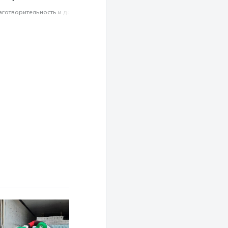
аготвори­тель­ность и доброволь­чест­во