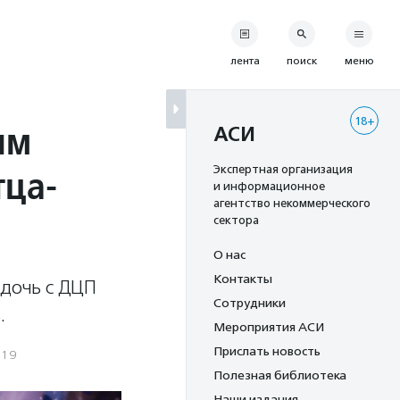
лента
поиск
меню
18+
ым
АСИ
тца-
Экспертная организация
и информационное
агентство некоммерческого
сектора
О нас
Контакты
 дочь с ДЦП
Сотрудники
.
Мероприятия АСИ
Прислать новость
019
Полезная библиотека
Наши издания