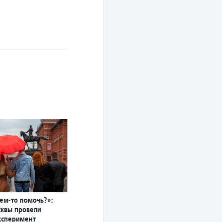
чем-то помочь?»:
сквы провели
ксперимент