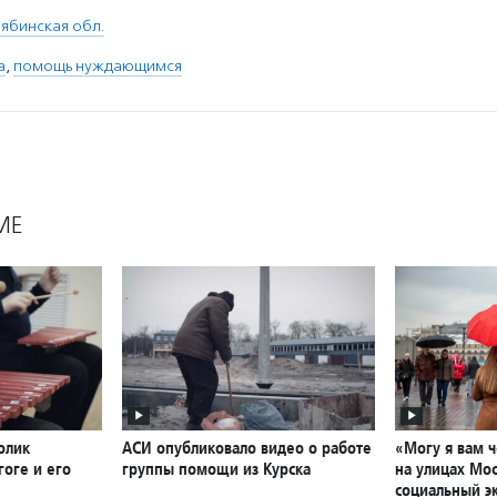
ябинская обл.
а
,
помощь нуждающимся
МЕ
олик
АСИ опубликовало видео о работе
«Могу я вам 
оге и его
группы помощи из Курска
на улицах Мо
социальный э