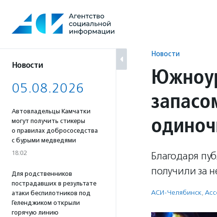
Перейти
к
содержанию
Новости
Новости
Южноур
05.08.2026
запасо
Автовладельцы Камчатки
одино
могут получить стикеры
о правилах добрососедства
с бурыми медведями
18:02
Благодаря пуб
получили за 
Для родственников
пострадавших в результате
АСИ-Челябинск
,
Асс
атаки беспилотников под
Геленджиком открыли
горячую линию