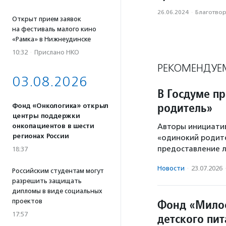
26.06.2024
·
Благотвори
Открыт прием заявок
на фестиваль малого кино
«Рамка» в Нижнеудинске
10:32
·
Прислано НКО
РЕКОМЕНДУЕ
03.08.2026
В Госдуме п
родитель»
Фонд «Онкологика» открыл
центры поддержки
Авторы инициати
онкопациентов в шести
регионах России
«одинокий родите
предоставление л
18:37
Новости
·
23.07.2026
Российским студентам могут
разрешить защищать
дипломы в виде социальных
Фонд «Милос
проектов
17:57
детского пи