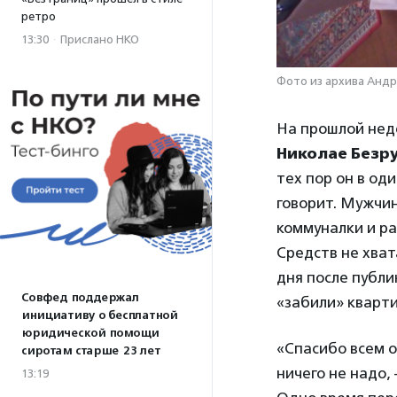
ретро
13:30
·
Прислано НКО
Фото из архива Андр
На прошлой нед
Николае Безр
тех пор он в од
говорит. Мужчин
коммуналки и ра
Средств не хват
дня после публ
Совфед поддержал
«забили» кварти
инициативу о бесплатной
юридической помощи
«Спасибо всем о
сиротам старше 23 лет
ничего не надо,
13:19