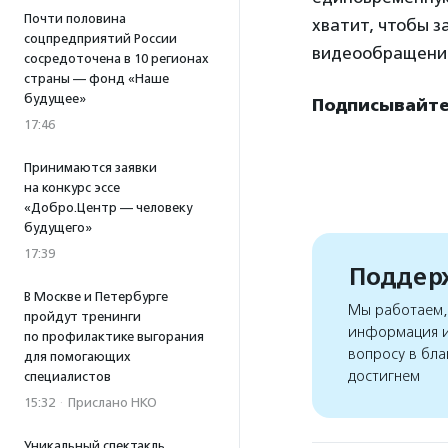
Почти половина
хватит, чтобы з
соцпредприятий России
видеообращение
сосредоточена в 10 регионах
страны — фонд «Наше
будущее»
Подписывайтес
17:46
Принимаются заявки
на конкурс эссе
«Добро.Центр — человеку
будущего»
17:39
Поддерж
В Москве и Петербурге
Мы работаем, 
пройдут тренинги
информация и
по профилактике выгорания
вопросу в бла
для помогающих
достигнем
специалистов
15:32
·
Прислано НКО
Уникальный спектакль