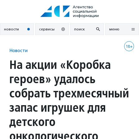
Перейти
к
содержанию
новости
сервисы
поиск
меню
18+
Новости
На акции «Коробка
героев» удалось
собрать трехмесячный
запас игрушек для
детского
онкологического