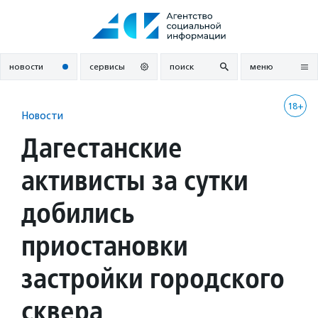
Перейти
к
содержанию
новости
сервисы
поиск
меню
18+
Новости
Дагестанские
активисты за сутки
добились
приостановки
застройки городского
сквера