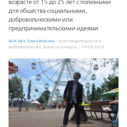
возрасте от 15 до 25 лет с полезными
для общества социальными,
добровольческими или
предпринимательскими идеями.
АСИ-Уфа
,
Ольга Власова
·
Благотвори­тель­ность и
доброволь­чест­во
,
Гранты и конкурсы
·
19.04.2019