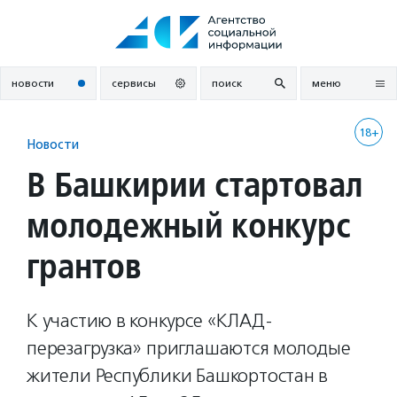
Перейти
к
содержанию
новости
сервисы
поиск
меню
18+
Новости
В Башкирии стартовал
молодежный конкурс
грантов
К участию в конкурсе «КЛАД-
перезагрузка» приглашаются молодые
жители Республики Башкортостан в