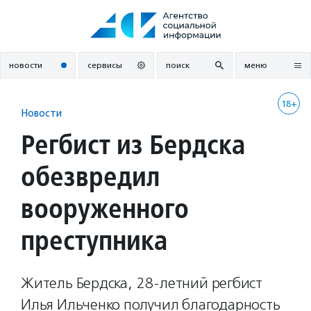
Перейти
к
содержанию
новости
сервисы
поиск
меню
18+
Новости
Регбист из Бердска
обезвредил
вооруженного
преступника
Житель Бердска, 28-летний регбист
Илья Ильченко получил благодарность