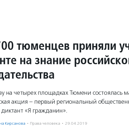
700 тюменцев приняли у
нте на знание российско
дательства
азу на четырех площадках Тюмени состоялась 
ская акция – первый региональный обществен
 диктант «Я гражданин».
на Кирсанова
·
Права человека
·
29.04.2019