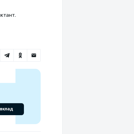
ктант.
 вклад