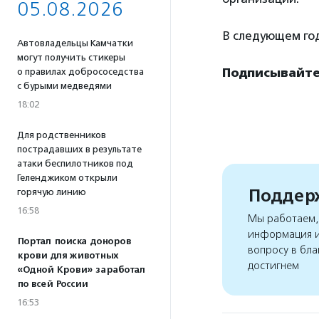
05.08.2026
В следующем го
Автовладельцы Камчатки
могут получить стикеры
Подписывайте
о правилах добрососедства
с бурыми медведями
18:02
Для родственников
пострадавших в результате
атаки беспилотников под
Геленджиком открыли
Поддерж
горячую линию
16:58
Мы работаем, 
информация и
Портал поиска доноров
вопросу в бла
крови для животных
достигнем
«Одной Крови» заработал
по всей России
16:53