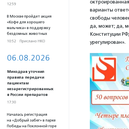
октроированная;
12:59
варианты ответо
В Москве пройдет акция
свободы челове
«Кофе для хорошего
да, может; да, 
мальчика» в поддержку
Конституции РФ;
бездомных животных
10:52
·
Прислано НКО
урегулирован».
06.08.2026
Минздрав уточнил
правила передачи
пациентам
незарегистрированных
в России препаратов
17:30
Началась регистрация
на «Добрый забег» в парке
Победы на Поклонной горе