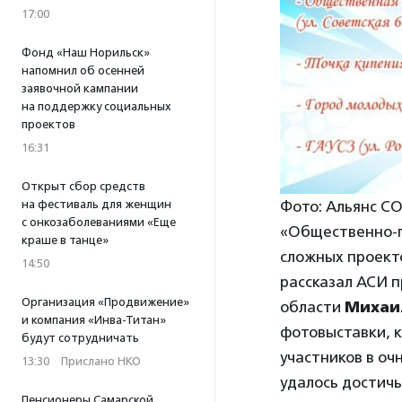
17:00
Фонд «Наш Норильск»
напомнил об осенней
заявочной кампании
на поддержку социальных
проектов
16:31
Открыт сбор средств
Фото: Альянс С
на фестиваль для женщин
с онкозаболеваниями «Еще
«Общественно-п
краше в танце»
сложных проекто
14:50
рассказал АСИ 
Организация «Продвижение»
области
Михаи
и компания «Инва-Титан»
фотовыставки, 
будут сотрудничать
участников в оч
13:30
·
Прислано НКО
удалось достич
Пенсионеры Самарской