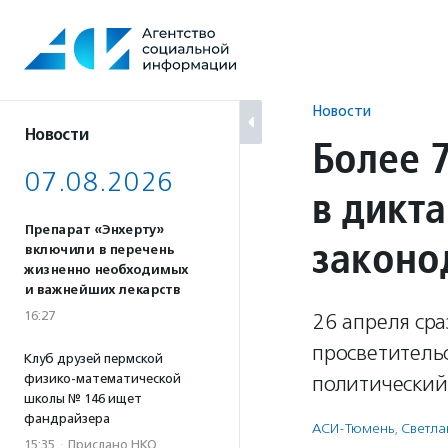
Перейти
к
содержанию
Новости
Новости
Более 
07.08.2026
в дикта
Препарат «Энхерту»
законо
включили в перечень
жизненно необходимых
и важнейших лекарств
16:27
26 апреля ср
просветитель
Клуб друзей пермской
физико-математической
политический
школы № 146 ищет
фандрайзера
АСИ-Тюмень
,
Светла
15:35
·
Прислано НКО