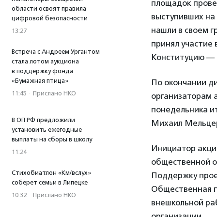
площадок прове
области освоят правила
выступивших на 
цифровой безопасности
нашли в своем г
13:27
принял участие 
Встреча с Андреем Ургантом
Конституцию — 
стала лотом аукциона
в поддержку фонда
«Бумажная птица»
По окончании ди
11:45
·
Прислано НКО
организаторам а
понедельника ит
В ОП РФ предложили
Михаил Мельцер
установить ежегодные
выплаты на сборы в школу
Инициатор акци
11:24
общественной о
Стихобиатлон «Км/вслух»
Поддержку прое
соберет семьи в Липецке
Общественная п
10:32
·
Прислано НКО
внешкольной раб
организации.