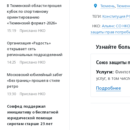
Тюмень
,
Тюменс
В Тюменской области прошел
кубок по спортивному
ТЕГИ:
Конституция 
ориентированию
«Тюменский формат-2026»
НКО:
Альянс СО НК
15:19
·
Прислано НКО
защиты прав потреб
Организация «Радость»
Узнайте боль
открывает сеть
региональных подразделений
Союз защиты п
14:25
·
Прислано НКО
Услуги:
Финпот
Московский юбилейный забег
услуг, в том чи
«Без границ» прошел в стиле
ретро
Подробнее
13:30
·
Прислано НКО
Совфед поддержал
инициативу о бесплатной
юридической помощи
сиротам старше 23 лет