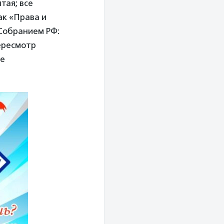
тая; все
ак «Права и
Собранием РФ:
пересмотр
не