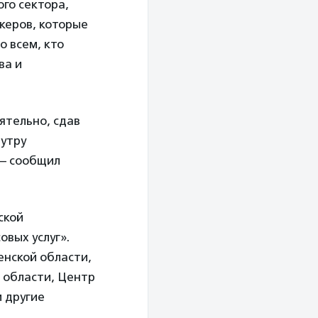
го сектора,
керов, которые
о всем, кто
ва и
ятельно, сдав
 утру
 — сообщил
ской
вых услуг».
нской области,
 области, Центр
и другие