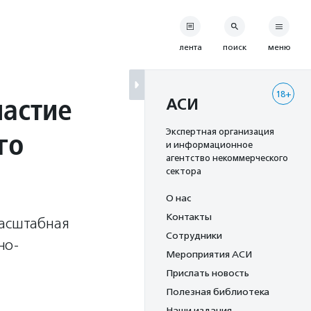
лента
поиск
меню
18+
частие
АСИ
го
Экспертная организация
и информационное
агентство некоммерческого
сектора
О нас
Контакты
масштабная
Сотрудники
но-
Мероприятия АСИ
Прислать новость
Полезная библиотека
Наши издания