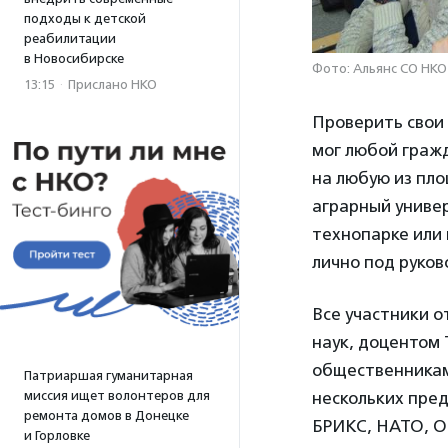
подходы к детской
реабилитации
в Новосибирске
Фото: Альянс СО НК
13:15
·
Прислано НКО
Проверить свои 
мог любой гражд
на любую из пл
аграрный универ
технопарке или
лично под руков
Все участники о
наук, доцентом
общественникам
Патриаршая гуманитарная
нескольких пред
миссия ищет волонтеров для
ремонта домов в Донецке
БРИКС, НАТО, ОО
и Горловке