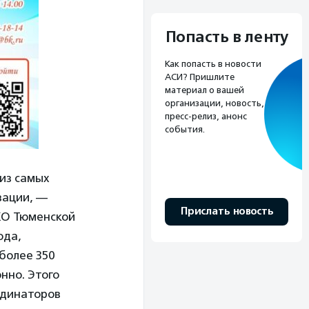
Попасть в ленту
Как попасть в новости
АСИ? Пришлите
материал о вашей
организации, новость,
пресс-релиз, анонс
события.
из самых
зации, —
Прислать новость
КО Тюменской
ода,
более 350
нно. Этого
рдинаторов