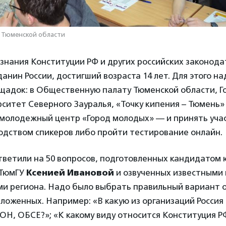
О Тюменской области
знания Конституции РФ и других российских законод
анин России, достигший возраста 14 лет. Для этого н
ощадок: в Общественную палату Тюменской области, 
ситет Северного Зауралья, «Точку кипения – Тюмень»
 молодежный центр «Город молодых» — и принять уча
одством спикеров либо пройти тестирование онлайн.
тветили на 50 вопросов, подготовленных кандидатом
 ТюмГУ
Ксенией Ивановой
и озвученных известными 
и региона. Надо было выбрать правильный вариант о
ложенных. Например: «В какую из организаций Россия 
Н, ОБСЕ?»; «К какому виду относится Конституция Р