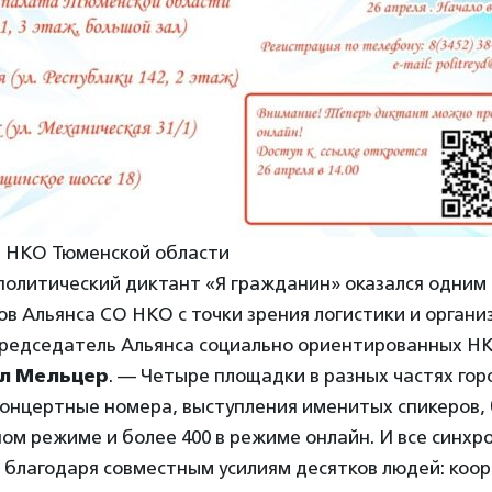
О НКО Тюменской области
олитический диктант «Я гражданин» оказался одним 
в Альянса СО НКО с точки зрения логистики и органи
председатель Альянса социально ориентированных Н
л Мельцер
. — Четыре площадки в разных частях гор
концертные номера, выступления именитых спикеров, 
ном режиме и более 400 в режиме онлайн. И все синхро
ь благодаря совместным усилиям десятков людей: коо