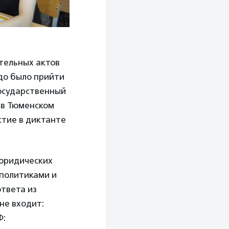
ательных актов
адо было прийти
Государственный
 в Тюменском
стие в диктанте
 юридических
политиками и
твета из
не входит:
Ф: