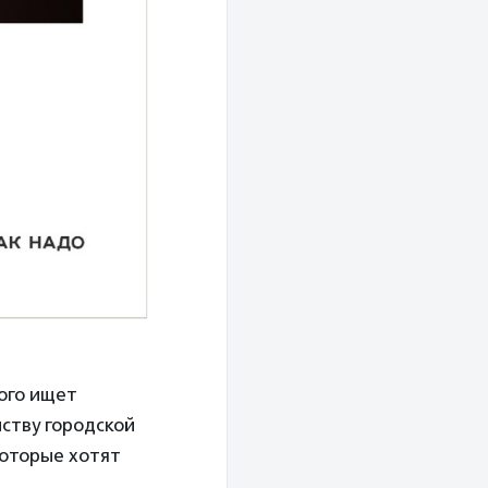
ого ищет
ству городской
которые хотят