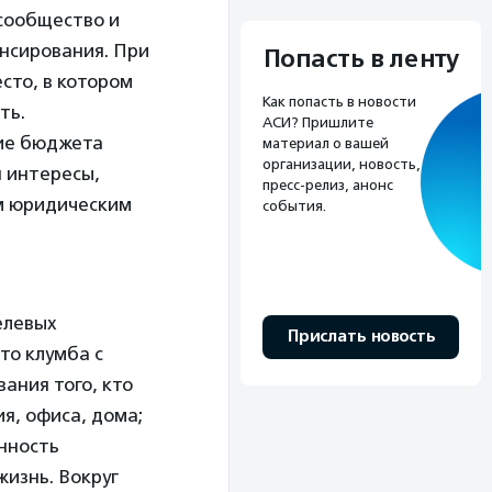
 сообщество и
ансирования. При
Попасть в ленту
сто, в котором
Как попасть в новости
ть.
АСИ? Пришлите
ние бюджета
материал о вашей
организации, новость,
я интересы,
пресс-релиз, анонс
м юридическим
события.
елевых
Прислать новость
то клумба с
вания того, кто
я, офиса, дома;
енность
изнь. Вокруг