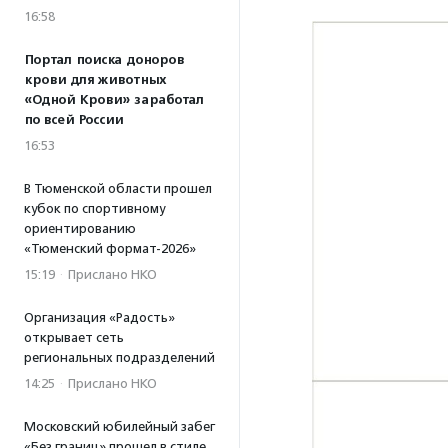
16:58
Портал поиска доноров
крови для животных
«Одной Крови» заработал
по всей России
16:53
В Тюменской области прошел
кубок по спортивному
ориентированию
«Тюменский формат-2026»
15:19
·
Прислано НКО
Организация «Радость»
открывает сеть
региональных подразделений
14:25
·
Прислано НКО
Московский юбилейный забег
«Без границ» прошел в стиле