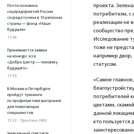
проекта. Зелена
Почти половина
соцпредприятий России
потребители, с 
сосредоточена в 10 регионах
реализации не в
страны — фонд «Наше
будущее»
сообщество пред
17:46
Исследование т
тоже не предста
Принимаются заявки
например двор,
на конкурс эссе
«Добро.Центр — человеку
статусом.
будущего»
17:39
«Самое главное,
благоустройству
В Москве и Петербурге
пройдут тренинги
потребителей ко
по профилактике выгорания
цветами, скамей
для помогающих
данной локацией
специалистов
15:32
·
Прислано НКО
кто пользуется 
заинтересованн
Уникальный спектакль