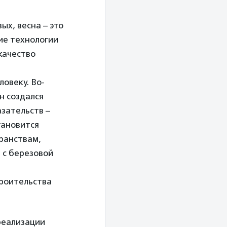
ых, весна – это
ие технологии
качество
овеку. Во-
н создался
азательств –
тановится
ранствам,
 с березовой
троительства
реализации