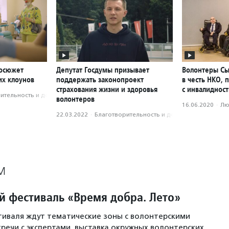
еосюжет
Депутат Госдумы призывает
Волонтеры Сы
их клоунов
поддержать законопроект
в честь НКО,
страхования жизни и здоровья
с инвалиднос
­тель­ность и доброволь­чест­во
волонтеров
16.06.2020
·
Лю
22.03.2022
·
Благотвори­тель­ность и доброволь­чест­во
М
й фестиваль «Время добра. Лето»
иваля ждут тематические зоны с волонтерскими
тречи с экспертами, выставка окружных волонтерских