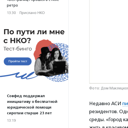
ретро
13:30
·
Прислано НКО
Фото: Дом Маклецко
Совфед поддержал
инициативу о бесплатной
Недавно АСИ
пи
юридической помощи
резидентов. Одн
сиротам старше 23 лет
среды. «Город к
13:19
жить в красивом