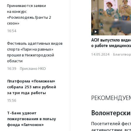
Принимаются заявки
на конкурс
«Росмолодежь.Гранты 2
сезон»
16:54
АСИ выпустило вид
Фестиваль адаптивных видов
о работе медицинск
спорта «Пари на равных»
14.05.2024
·
Благотвори
прошел в Нижегородской
области
16:39
·
Прислано НКО
Платформа «Поможем»
собрала 253 млн рублей
за три года работы
РЕКОМЕНДУЕ
15:56
Волонтерски
Т-Банк удвоит
пожертвования в пользу
Посетителей фест
фонда «Галчонок»
активностями, вс