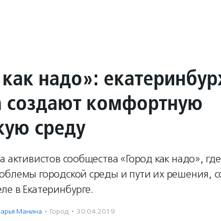
 как надо»: екатеринбу
 создают комфортную
кую среду
а активистов сообщества «Город как надо», гд
облемы городской среды и пути их решения, с
ле в Екатеринбурге.
арья Манина
·
Город
·
30.04.2019