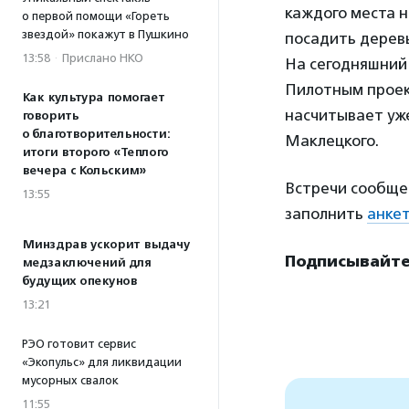
каждого места н
о первой помощи «Гореть
звездой» покажут в Пушкино
посадить деревь
13:58
·
Прислано НКО
На сегодняшний 
Пилотным проек
Как культура помогает
насчитывает уже
говорить
о благотворительности:
Маклецкого.
итоги второго «Теплого
вечера с Кольским»
Встречи сообще
13:55
заполнить
анкет
Минздрав ускорит выдачу
Подписывайтес
медзаключений для
будущих опекунов
13:21
РЭО готовит сервис
«Экопульс» для ликвидации
мусорных свалок
11:55