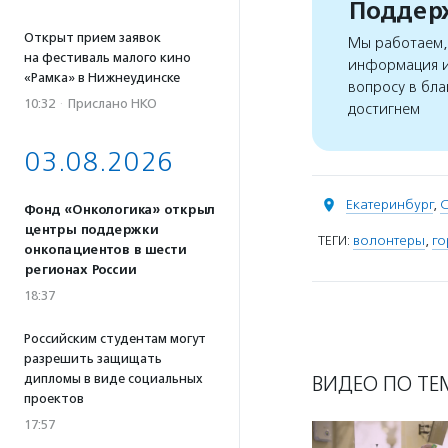
Поддерж
Открыт прием заявок
Мы работаем, 
на фестиваль малого кино
информация и
«Рамка» в Нижнеудинске
вопросу в бла
10:32
·
Прислано НКО
достигнем
03.08.2026
Екатеринбург
,
С
Фонд «Онкологика» открыл
центры поддержки
ТЕГИ:
волонтеры
,
го
онкопациентов в шести
регионах России
18:37
Российским студентам могут
разрешить защищать
дипломы в виде социальных
ВИДЕО ПО ТЕ
проектов
17:57