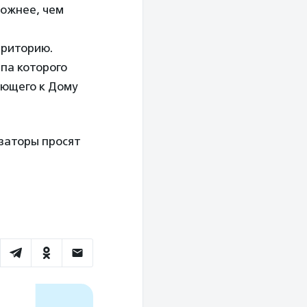
ложнее, чем
рриторию.
па которого
ающего к Дому
заторы просят