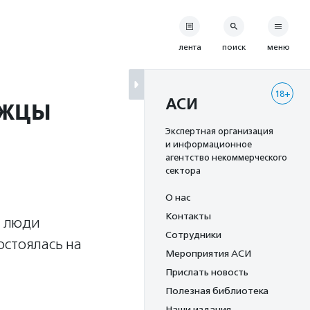
лента
поиск
меню
18+
ржцы
АСИ
Экспертная организация
и информационное
агентство некоммерческого
сектора
О нас
Контакты
е люди
Сотрудники
остоялась на
Мероприятия АСИ
Прислать новость
Полезная библиотека
Наши издания