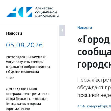
Перейти
к
содержанию
Новости
Новости
«Город
05.08.2026
сообща
Автовладельцы Камчатки
городс
могут получить стикеры
о правилах добрососедства
с бурыми медведями
18:02
Первая встреч
обсуждают пр
Для родственников
пострадавших в результате
прошлой неде
атаки беспилотников под
Геленджиком открыли
АСИ-Екатеринбург
,
Д
горячую линию