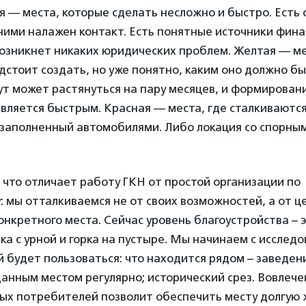
я — места, которые сделать несложно и быстро. Есть
ними налажен контакт. Есть понятные источники фин
озникнет никаких юридических проблем. Желтая — ме
стоит создать, но уже понятно, каким оно должно бы
ут может растянуться на пару месяцев, и формирова
вляется быстрым. Красная — места, где сталкиваютс
 заполненный автомобилями. Либо локация со спорны
 что отличает работу ГКН от простой организации по
: мы отталкиваемся не от своих возможностей, а от ц
нкретного места. Сейчас уровень благоустройства – э
ка с урной и горка на пустыре. Мы начинаем с исследо
 будет пользоваться: что находится рядом – заведени
данным местом регулярно; исторический срез. Вовлеч
ых потребителей позволит обеспечить месту долгую ж