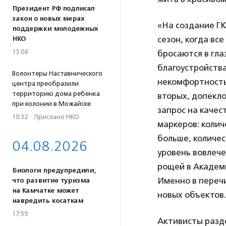
Президент РФ подписал
закон о новых мерах
«На создание ГК
поддержки молодежных
сезон, когда вс
НКО
13:04
бросаются в гла
благоустройства,
Волонтеры Наставнического
некомфортность
центра преобразили
территорию дома ребенка
вторых, допекло
при колонии в Можайске
запрос на качес
10:32
·
Прислано НКО
маркеров: колич
больше, количе
04.08.2026
уровень вовлече
рощей в Академ
Биологи предупредили,
Именно в переч
что развитие туризма
на Камчатке может
новых объектов.
навредить косаткам
17:59
Активисты разде