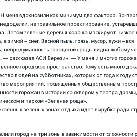
Н меня вдохновили как минимум два фактора. Во-перв
е недоделки, неправильное проектирование, устаревш
за. Летом зеленые деревья хорошо маскируют низкое 
 а зимой – снег. Весной пыль, грязь, мусор, лужи – вся
, непродуманность городской среды видна любому чел
, — рассказал АСИ Березин. — У меня и многих горожа
твенное городское пространство. Тому есть много док
ество людей на субботниках, которых от года к году с
ство мероприятий, посвященных общественным прост
нности горожан в истории со сквером у театра драмы,
ическом и парком «Зеленая роща».
исленных зеленых зонах отдыха идет вырубка ради с
лили город на три зоны в зависимости от сложности 