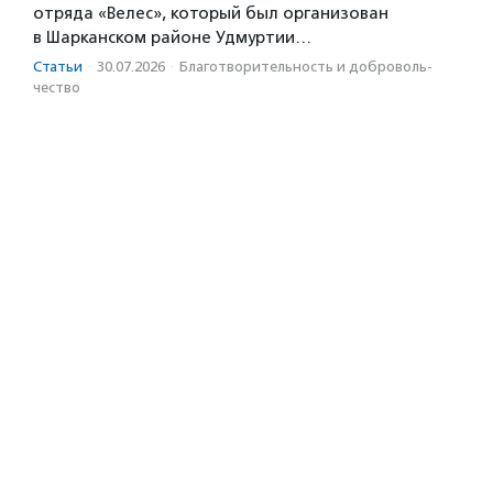
отряда «Велес», который был организован
в Шарканском районе Удмуртии…
Статьи
·
30.07.2026
·
Благотвори­тель­ность и доброволь­
чест­во