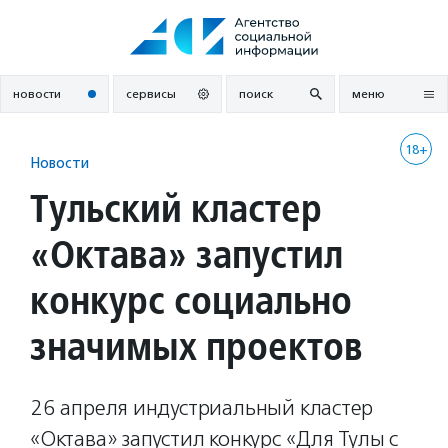
Перейти
к
содержанию
новости
сервисы
поиск
меню
18+
Новости
Тульский кластер
«Октава» запустил
конкурс социально
значимых проектов
26 апреля индустриальный кластер
«Октава» запустил конкурс «Для Тулы с