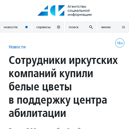
Перейти
к
содержанию
новости
сервисы
поиск
меню
18+
Новости
Сотрудники иркутских
компаний купили
белые цветы
в поддержку центра
абилитации