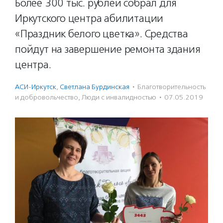
Более 300 тыс. рублей собрал для
Иркутского центра абилитации
«Праздник белого цветка». Средства
пойдут на завершение ремонта здания
центра.
АСИ-Иркутск
,
Светлана Бурдинская
·
Благотвори­тель­ность
и доброволь­чест­во
,
Люди с инвалидностью
·
07.05.2019