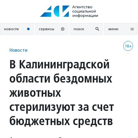
Перейти
к
содержанию
новости
сервисы
поиск
меню
18+
Новости
В Калининградской
области бездомных
животных
стерилизуют за счет
бюджетных средств