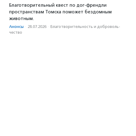
Благотворительный квест по дог-френдли
пространствам Томска поможет бездомным
животным.
Анонсы
·
28.07.2026
·
Благотвори­тель­ность и доброволь­
чест­во