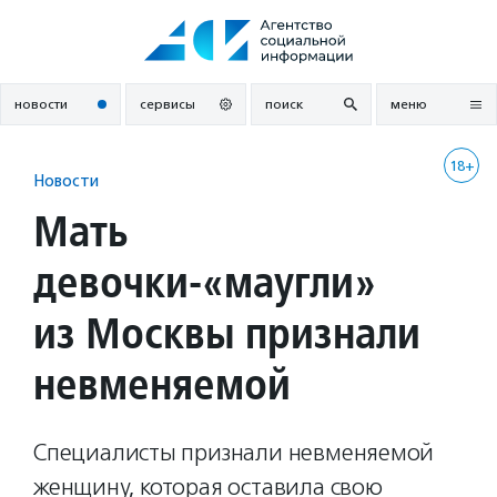
Перейти
к
содержанию
новости
сервисы
поиск
меню
18+
Новости
Мать
девочки-«маугли»
из Москвы признали
невменяемой
Специалисты признали невменяемой
женщину, которая оставила свою