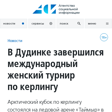
Перейти
к
содержанию
новости
сервисы
поиск
меню
18+
Новости
В Дудинке завершился
международный
женский турнир
по керлингу
Арктический кубок по керлингу
состоялся на ледовой арене «Таймыр» в