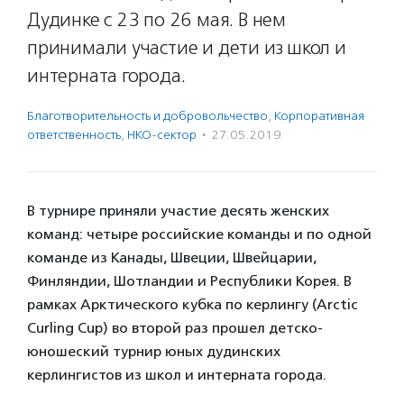
Дудинке с 23 по 26 мая. В нем
принимали участие и дети из школ и
интерната города.
Благотвори­тель­ность и доброволь­чест­во
,
Корпоративная
ответственность
,
НКО-сектор
·
27.05.2019
В турнире приняли участие десять женских
команд: четыре российские команды и по одной
команде из Канады, Швеции, Швейцарии,
Финляндии, Шотландии и Республики Корея. В
рамках Арктического кубка по керлингу (Arctic
Curling Cup) во второй раз прошел детско-
юношеский турнир юных дудинских
керлингистов из школ и интерната города.