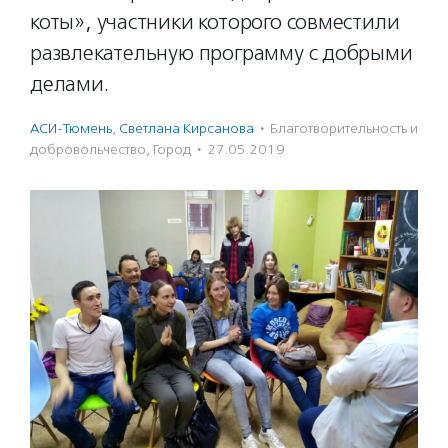
коты», участники которого совместили
развлекательную программу с добрыми
делами.
АСИ-Тюмень
,
Светлана Кирсанова
·
Благотвори­тель­ность и
доброволь­чест­во
,
Город
·
27.05.2019