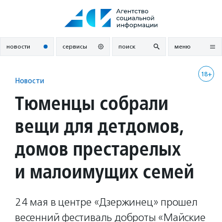
Перейти
к
содержанию
новости
сервисы
поиск
меню
18+
Новости
Тюменцы собрали
вещи для детдомов,
домов престарелых
и малоимущих семей
24 мая в центре «Дзержинец» прошел
весенний фестиваль доброты «Майские