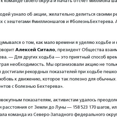
к команде своего округа и начать отсчет миллиона ша
дей узнало об акции, желательно делиться своими р
ях с хештегами #миллионшагов и #болезньБехтерева. 
думывался о том, как мало времени я уделяю ходьбе и
говорит
Алексей Ситало
, президент Общества вза
ева. — Для других ходьба — это приятный способ вр
трая необходимость. Мы организовали акцию не тольк
 достигали рекордных показателей при ходьбе пешком,
юбовь к движению, которое так полезно для обычных 
нтов с болезнью Бехтерева».
 совокупным показателям, активистам удалось преодо
 расстояния от Земли до Луны — 158 523 170 шагов, или
ала команда из Северо-Западного федерального округ