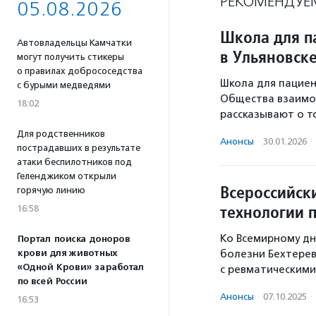
РЕКОМЕНДУЕ
05.08.2026
Школа для п
Автовладельцы Камчатки
в Ульяновск
могут получить стикеры
о правилах добрососедства
Школа для пациен
с бурыми медведями
Общества взаимоп
18:02
рассказывают о т
Для родственников
Анонсы
·
30.01.2026
·
пострадавших в результате
атаки беспилотников под
Геленджиком открыли
Всероссийск
горячую линию
технологии 
16:58
Ко Всемирному д
Портал поиска доноров
крови для животных
болезни Бехтере
«Одной Крови» заработал
с ревматическими
по всей России
Анонсы
·
07.10.2025
·
16:53