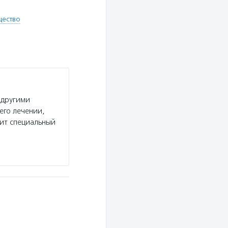
щество
 другими
его лечении,
дит специальный