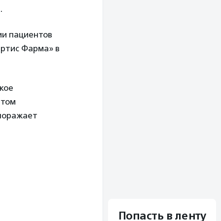
.
ии пациентов
ртис Фарма» в
кое
птом
 поражает
Попасть в ленту