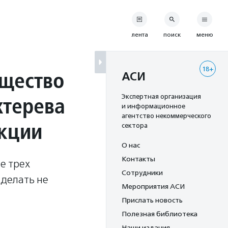
лента
поиск
меню
18+
бщество
АСИ
хтерева
Экспертная организация
и информационное
агентство некоммерческого
акции
сектора
О нас
Контакты
е трех
Сотрудники
 делать не
Мероприятия АСИ
Прислать новость
Полезная библиотека
Наши издания