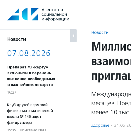
Перейти
к
содержанию
Новости
Новости
Миллио
07.08.2026
взаимо
Препарат «Энхерту»
пригла
включили в перечень
жизненно необходимых
и важнейших лекарств
16:27
Международна
месяцев. Пред
Клуб друзей пермской
физико-математической
менее 10 тыс.
школы № 146 ищет
фандрайзера
Здоровье
·
31.05.2
15:35
·
Прислано НКО