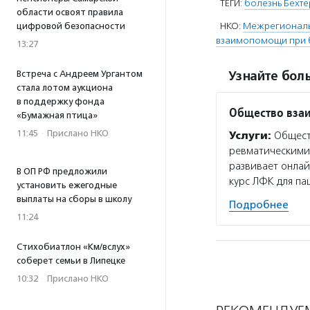
ТЕГИ:
болезнь Бехте
области освоят правила
НКО:
Межрегиональ
цифровой безопасности
взаимопомощи при б
13:27
Встреча с Андреем Ургантом
Узнайте боль
стала лотом аукциона
в поддержку фонда
Общество вза
«Бумажная птица»
11:45
·
Прислано НКО
Услуги:
Обществ
ревматическими 
развивает онлай
В ОП РФ предложили
курс ЛФК для па
установить ежегодные
выплаты на сборы в школу
Подробнее
11:24
Стихобиатлон «Км/вслух»
соберет семьи в Липецке
10:32
·
Прислано НКО