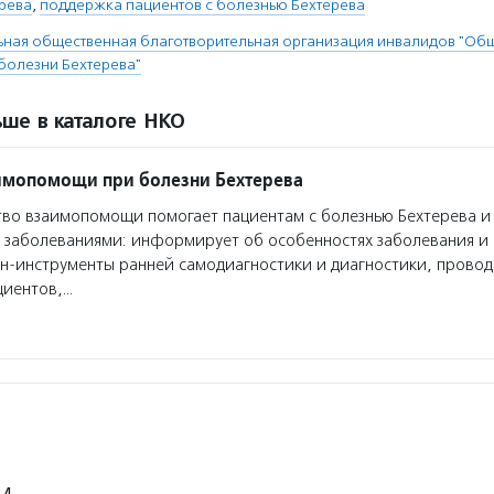
рева
,
поддержка пациентов с болезнью Бехтерева
ная общественная благотворительная организация инвалидов "Об
олезни Бехтерева"
ше в каталоге НКО
имопомощи при болезни Бехтерева
о взаимопомощи помогает пациентам с болезнью Бехтерева и
заболеваниями: информирует об особенностях заболевания и 
н-инструменты ранней самодиагностики и диагностики, прово
циентов,…