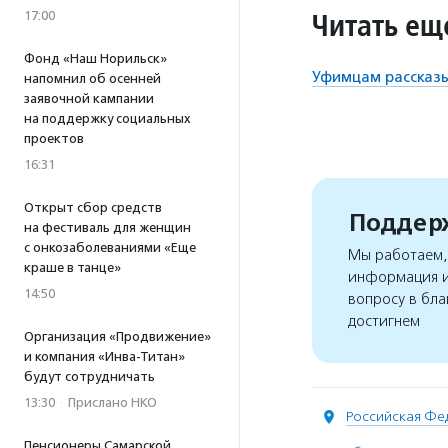
Читать ещ
17:00
Фонд «Наш Норильск»
Уфимцам рассказы
напомнил об осенней
заявочной кампании
на поддержку социальных
проектов
16:31
Открыт сбор средств
Поддерж
на фестиваль для женщин
с онкозаболеваниями «Еще
Мы работаем, 
краше в танце»
информация и
14:50
вопросу в бла
достигнем
Организация «Продвижение»
и компания «Инва-Титан»
будут сотрудничать
13:30
·
Прислано НКО
Российская Фе
Пенсионеры Самарской