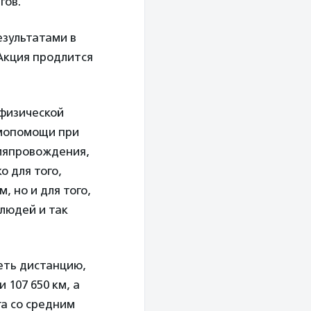
гов.
езультатами в
Акция продлится
 физической
имопомощи при
емяпровождения,
о для того,
 но и для того,
людей и так
леть дистанцию,
 107 650 км, а
а со средним