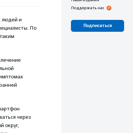
Поддержать нас
 людей и
Подписаться
пециалисты. По
 таким
влечение
ельной
симптомах
 ранней
смартфон
ваться через
й округ,