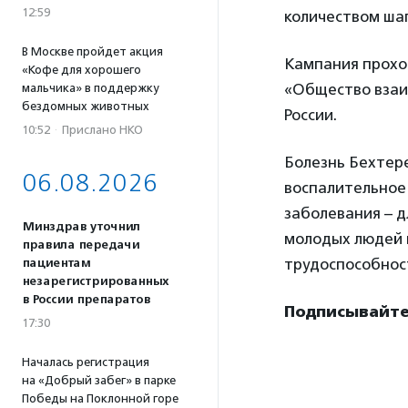
12:59
количеством шаго
В Москве пройдет акция
Кампания прохо
«Кофе для хорошего
«Общество взаи
мальчика» в поддержку
бездомных животных
России.
10:52
·
Прислано НКО
Болезнь Бехтер
06.08.2026
воспалительное 
заболевания – д
Минздрав уточнил
молодых людей в
правила передачи
трудоспособнос
пациентам
незарегистрированных
в России препаратов
Подписывайте
17:30
Началась регистрация
на «Добрый забег» в парке
Победы на Поклонной горе