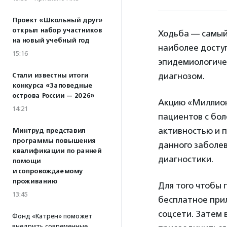
Проект «Школьный друг»
открыл набор участников
Ходьба — самый
на новый учебный год
наиболее доступ
15:16
эпидемиологичес
диагнозом.
Стали известны итоги
конкурса «Заповедные
острова России — 2026»
Акцию «Миллион
14:21
пациентов с бол
активностью и 
Минтруд представил
программы повышения
данного заболе
квалификации по ранней
диагностики.
помощи
и сопровождаемому
проживанию
Для того чтобы 
13:45
бесплатное прил
соцсети. Затем 
Фонд «Катрен» поможет
внедрить современные