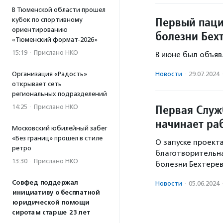
В Тюменской области прошел
Первый паци
кубок по спортивному
ориентированию
болезни Бех
«Тюменский формат-2026»
15:19
·
Прислано НКО
В июне был объяв
Организация «Радость»
Новости
·
29.07.2024
открывает сеть
региональных подразделений
Первая Служ
14:25
·
Прислано НКО
начинает раб
Московский юбилейный забег
«Без границ» прошел в стиле
О запуске проек
ретро
благотворительн
13:30
·
Прислано НКО
болезни Бехтерев
Совфед поддержал
Новости
·
05.06.2024
инициативу о бесплатной
юридической помощи
сиротам старше 23 лет