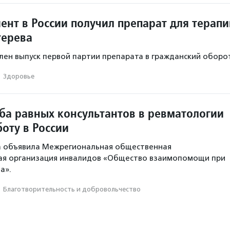
ент в России получил препарат для терапи
терева
лен выпуск первой партии препарата в гражданский оборо
·
Здоровье
ба равных консультантов в ревматологии
оту в России
та объявила Межрегиональная общественная
ая организация инвалидов «Общество взаимопомощи при
а».
·
Благотвори­тель­ность и доброволь­чест­во