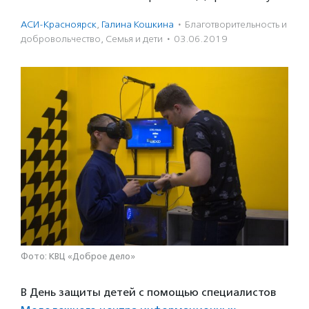
АСИ-Красноярск
,
Галина Кошкина
·
Благотвори­тель­ность и
доброволь­чест­во
,
Семья и дети
·
03.06.2019
Фото: КВЦ «Доброе дело»
В День защиты детей с помощью специалистов