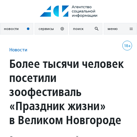
Перейти
к
содержанию
новости
сервисы
поиск
меню
18+
Новости
Более тысячи человек
посетили
зоофестиваль
«Праздник жизни»
в Великом Новгороде