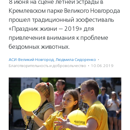
8 июня на сцене летней эстрады в
Кремлевском парке Великого Новгорода
прошел традиционный зоофестиваль
«Праздник жизни — 2019» для
привлечения внимания к проблеме
бездомных животных.
АСИ-Великий Новгород
,
Людмила Сидоренко
·
Благотвори­тель­ность и доброволь­чест­во
·
10.06.2019