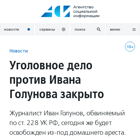
Перейти
к
содержанию
новости
сервисы
поиск
меню
18+
Новости
Уголовное дело
против Ивана
Голунова закрыто
Журналист Иван Голунов, обвиняемый
по ст. 228 УК РФ, сегодня же будет
освобожден из-под домашнего ареста.