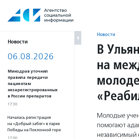
Перейти
к
содержанию
Новости
Новости
В Улья
06.08.2026
на меж
Минздрав уточнил
молоде
правила передачи
пациентам
«Реаби
незарегистрированных
в России препаратов
17:30
Молодые учены
Началась регистрация
помогают ада
на «Добрый забег» в парке
Победы на Поклонной горе
независимый 
17:00