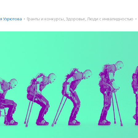
я Узрютова
·
Гранты и конкурсы
,
Здоровье
,
Люди с инвалидностью
·