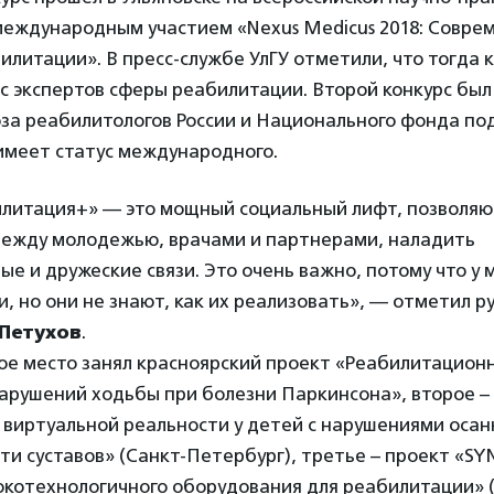
международным участием «Nexus Medicus 2018: Совр
илитации». В пресс-службе УлГУ отметили, что тогда 
 экспертов сферы реабилитации. Второй конкурс был
за реабилитологов России и Национального фонда под
имеет статус международного.
илитация+» — это мощный социальный лифт, позволя
ежду молодежью, врачами и партнерами, наладить
е и дружеские связи. Это очень важно, потому что у
и, но они не знают, как их реализовать», — отметил 
Петухов
.
вое место занял красноярский проект «Реабилитацион
арушений ходьбы при болезни Паркинсона», второе –
 виртуальной реальности у детей с нарушениями осан
и суставов» (Санкт-Петербург), третье – проект «SY
котехнологичного оборудования для реабилитации» (