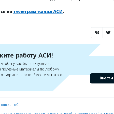
сь на
телеграм-канал АСИ
.
ите работу АСИ!
чтобы у вас была актуальная
 полезные материалы по любому
готворительности. Вместе мы этого
Внести
новская обл.
и с ОВЗ
,
молодежь
,
молодые ученые
,
реабилитация людей с инвал