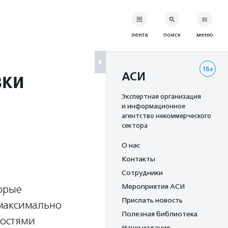
лента
поиск
меню
18+
вки
АСИ
Экспертная организация
и информационное
агентство некоммерческого
сектора
О нас
Контакты
Сотрудники
Мероприятия АСИ
торые
Прислать новость
 максимально
Полезная библиотека
ностями
Наши издания