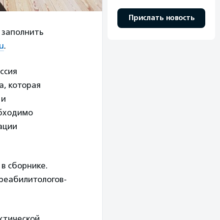
Прислать новость
о заполнить
u
.
иссия
а, которая
 и
обходимо
ации
в сборнике.
реабилитологов-
актической