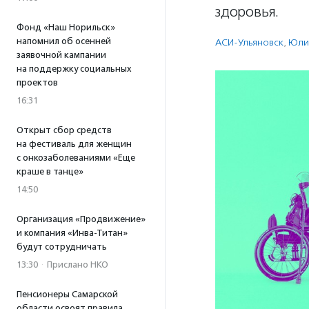
здоровья.
Фонд «Наш Норильск»
напомнил об осенней
АСИ-Ульяновск
,
Юли
заявочной кампании
на поддержку социальных
проектов
16:31
Открыт сбор средств
на фестиваль для женщин
с онкозаболеваниями «Еще
краше в танце»
14:50
Организация «Продвижение»
и компания «Инва-Титан»
будут сотрудничать
13:30
·
Прислано НКО
Пенсионеры Самарской
области освоят правила