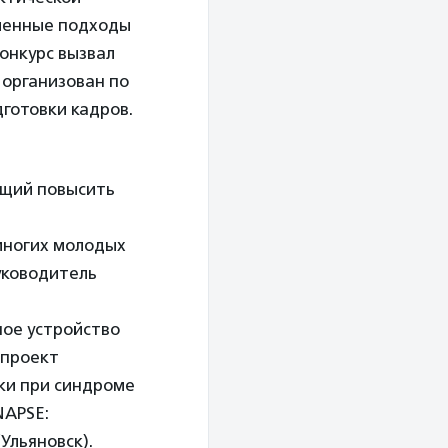
еменные подходы
конкурс вызвал
 организован по
готовки кадров.
ющий повысить
 многих молодых
руководитель
ное устройство
 проект
ки при синдроме
NAPSE:
Ульяновск).