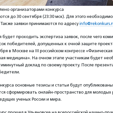
лено организаторами конкурса
тся до 30 сентября (23:30 мск). Для этого необходим
Также заявки принимаются по адресу
info@rekonkurs.r
ря будет проходить экспертиза заявок, после чего ком
сок победителей, допущенных к очной защите проект
ября в Москве на III российском конгрессе «Физическая
ая медицина». На очном этапе участникам будет не
тиминутный доклад по своему проекту. После презент
бедители.
нкурса основные тезисы и статьи будут опубликованы 
тся сформировать онлайн-пространство для молодых 
едущих ученых России и мира.
урс прошел в Ульяновске на всероссийской научно-пр