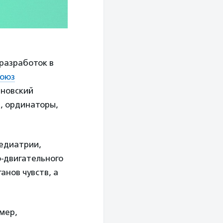
разработок в
оюз
яновский
ы, ординаторы,
педиатрии,
-двигательного
анов чувств, а
имер,