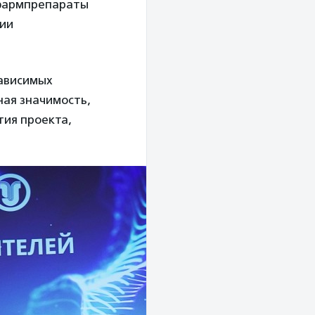
 фармпрепараты
гии
зависимых
ная значимость,
тия проекта,