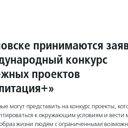
новске принимаются зая
дународный конкурс
жных проектов
литация+»
е могут представить на конкурс проекты, ко
птироваться к окружающим условиям и вести
образ жизни людям с ограниченными возмож