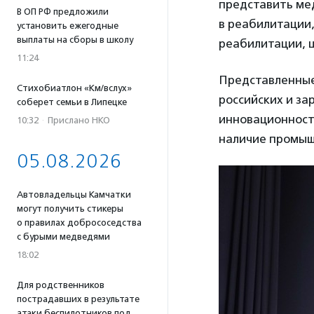
представить ме
В ОП РФ предложили
в реабилитации
установить ежегодные
выплаты на сборы в школу
реабилитации, 
11:24
Представленные
Стихобиатлон «Км/вслух»
российских и за
соберет семьи в Липецке
инновационност
10:32
·
Прислано НКО
наличие промыш
05.08.2026
Автовладельцы Камчатки
могут получить стикеры
о правилах добрососедства
с бурыми медведями
18:02
Для родственников
пострадавших в результате
атаки беспилотников под