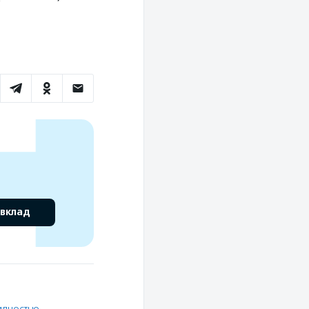
 вклад
идностью