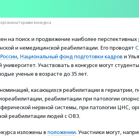
 организаторами конкурса
лен на поиск и продвижение наиболее перспективных 
нской и немедицинской реабилитации. Его проводят
С
 России
,
Национальный фонд подготовки кадров
и Уль
 университет. Участвовать в конкурсе могут студент
одые ученые в возрасте до 35 лет.
 номинаций, касающихся реабилитации в гериатрии, 
диореабилитации, реабилитации при патологии опорно
ферической нервной системы, при патологии ЦНС, орг
ной реабилитации людей с ОВЗ.
нкурса изложены в
положении
. Участники могут, напр