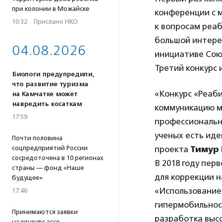
при колонии в Можайске
конференции с 
10:32
·
Прислано НКО
к вопросам реаб
большой интерес
04.08.2026
инициативе Сою
Третий конкурс 
Биологи предупредили,
что развитие туризма
«Конкурс «Реаб
на Камчатке может
навредить косаткам
коммуникацию м
17:59
профессиональны
ученых есть иде
Почти половина
проекта
Тимур 
соцпредприятий России
сосредоточена в 10 регионах
В 2018 году пер
страны — фонд «Наше
для коррекции н
будущее»
«Использование
17:46
гипермобильност
Принимаются заявки
разработка высо
на конкурс эссе