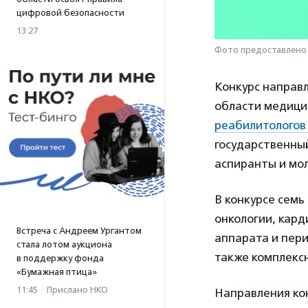
цифровой безопасности
13:27
Фото предоставлено
Конкурс направ
области медици
реабилитологов
государственный
аспиранты и мол
В конкурсе семь
онкологии, кар
Встреча с Андреем Ургантом
аппарата и пери
стала лотом аукциона
также комплекс
в поддержку фонда
«Бумажная птица»
11:45
·
Прислано НКО
Направления ко