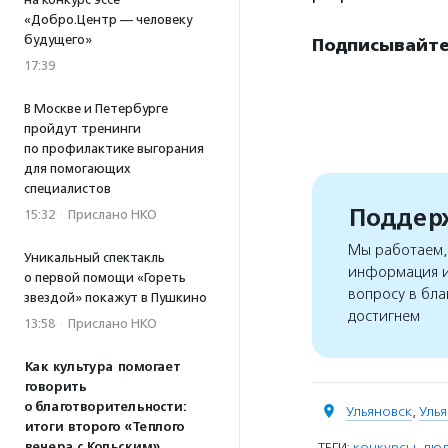
«Добро.Центр — человеку
будущего»
Подписывайте
17:39
В Москве и Петербурге
пройдут тренинги
по профилактике выгорания
для помогающих
специалистов
Поддерж
15:32
·
Прислано НКО
Мы работаем, 
Уникальный спектакль
информация и
о первой помощи «Гореть
вопросу в бла
звездой» покажут в Пушкино
достигнем
13:58
·
Прислано НКО
Как культура помогает
говорить
о благотворительности:
Ульяновск
,
Улья
итоги второго «Теплого
ТЕГИ:
конкурсы
,
люд
вечера с Кольским»