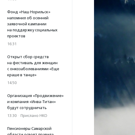
Фонд «Наш Норильск»
напомнил об осенней
заявочной кампании
на поддержку социальных
проектов
16:31
Открыт сбор средств
на фестиваль для женщин
с онкозаболеваниями «Еще
краше в танце»
14:50
Организация «Продвижение»
и компания «Инва-Титан»
будут сотрудничать
13:30
·
Прислано НКО
Пенсионеры Самарской
области освоят правила