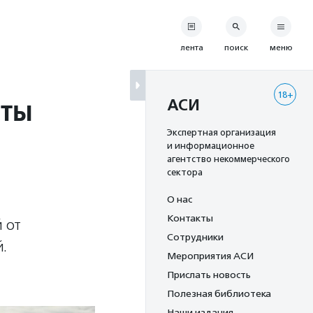
лента
поиск
меню
18+
сты
АСИ
Экспертная организация
и информационное
агентство некоммерческого
сектора
О нас
Контакты
 от
Сотрудники
.
Мероприятия АСИ
Прислать новость
Полезная библиотека
Наши издания