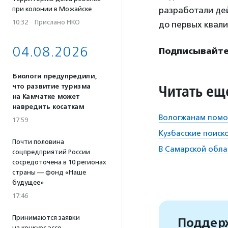
разработали де
при колонии в Можайске
10:32
·
Прислано НКО
до первых квал
04.08.2026
Подписывайтес
Биологи предупредили,
Читать ещ
что развитие туризма
на Камчатке может
навредить косаткам
Вологжанам помог
17:59
Кузбасские поиск
Почти половина
В Самарской обла
соцпредприятий России
сосредоточена в 10 регионах
страны — фонд «Наше
будущее»
17:46
Принимаются заявки
Поддерж
на конкурс эссе