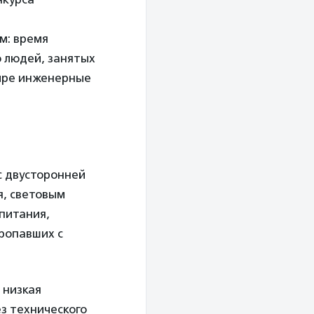
м: время
 людей, занятых
тыре инженерные
с двусторонней
я, световым
питания,
пропавших с
 низкая
з технического