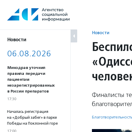
Перейти
к
содержанию
Новости
Новости
Беспил
06.08.2026
«Одисс
Минздрав уточнил
человек
правила передачи
пациентам
незарегистрированных
в России препаратов
Финалисты тех
17:30
благотворите
Началась регистрация
Благотвори­тель­ност
на «Добрый забег» в парке
Победы на Поклонной горе
17:00