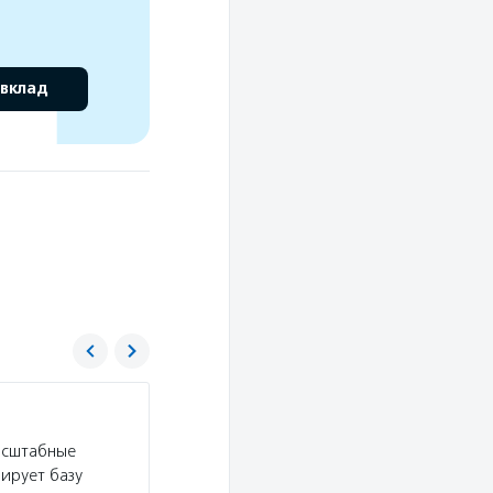
 вклад
Система
асштабные
Услуги:
Фонд «Система» проводит программы
ирует базу
музеи, оказывает помощь социально незащище