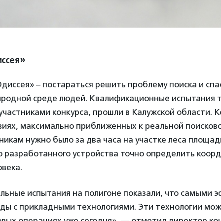
иссея»
диссея» – постараться решить проблему поиска и спа
иродной среде людей. Квалификационные испытания т
участниками конкурса, прошли в Калужской области. 
виях, максимально приближенных к реальной поисков
никам нужно было за два часа на участке леса площад
ью разработанного устройства точно определить коор
века.
альные испытания на полигоне показали, что самыми
нды с прикладными технологиями. Эти технологии мо
вых операциях уже сегодня», — отметил директор ко