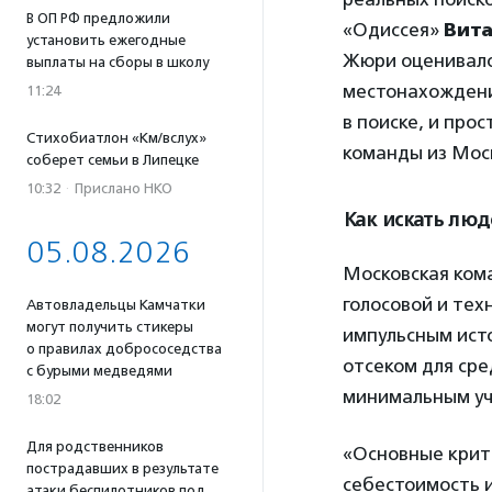
В ОП РФ предложили
«Одиссея»
Вит
установить ежегодные
Жюри оценивало
выплаты на сборы в школу
местонахождени
11:24
в поиске, и про
Стихобиатлон «Км/вслух»
команды из Моск
соберет семьи в Липецке
10:32
·
Прислано НКО
Как искать люд
05.08.2026
Московская ком
голосовой и тех
Автовладельцы Камчатки
могут получить стикеры
импульсным ист
о правилах добрососедства
отсеком для сре
с бурыми медведями
минимальным уч
18:02
Для родственников
«Основные крит
пострадавших в результате
себестоимость и
атаки беспилотников под