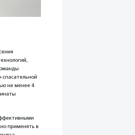
сения
ехнологий,
Команды
о-спасательной
ью не менее 4
динаты
 эффективными
жно применять в
нкурса