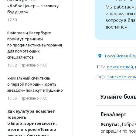
«Добро.Центр — человеку
Мы работаем, 
будущего»
информация и
вопросу в бла
17:39
достигнем
В Москве и Петербурге
пройдут тренинги
по профилактике выгорания
для помогающих
Российская Фе
специалистов
15:32
·
Прислано НКО
ТЕГИ:
поиск людей
,
НКО:
Поисково-спас
Уникальный спектакль
о первой помощи «Гореть
звездой» покажут в Пушкино
Узнайте боль
13:58
·
Прислано НКО
Как культура помогает
ЛизаАлерт
говорить
о благотворительности:
Услуги:
Добров
итоги второго «Теплого
операции по пои
вечера с Кольским»