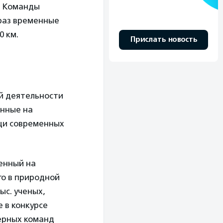
. Команды
 раз временные
0 км.
Прислать новость
й деятельности
енные на
щи современных
енный на
го в природной
ыс. ученых,
 в конкурсе
нерных команд