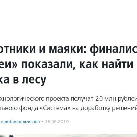
отники и маяки: финали
еи» показали, как найти
а в лесу
нологического проекта получат 20 млн рублей
льного фонда «Система» на доработку решений
ь и доброволь­чест­во
·
18.06.2019