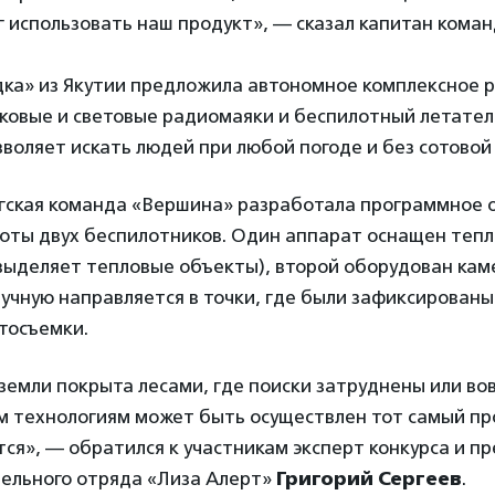
г использовать наш продукт», — сказал капитан кома
ка» из Якутии предложила автономное комплексное 
ковые и световые радиомаяки и беспилотный летател
воляет искать людей при любой погоде и без сотовой 
гская команда «Вершина» разработала программное 
оты двух беспилотников. Один аппарат оснащен тепл
выделяет тепловые объекты), второй оборудован кам
учную направляется в точки, где были зафиксированы
тосъемки.
земли покрыта лесами, где поиски затруднены или во
м технологиям может быть осуществлен тот самый пр
ся», — обратился к участникам эксперт конкурса и п
тельного отряда «Лиза Алерт»
Григорий Сергеев
.