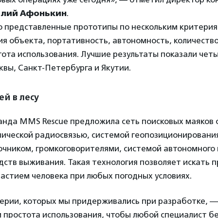
алий Афонькин
.
 представленные прототипы по нескольким критерия
я объекта, портативность, автономность, количество
стота использования. Лучшие результаты показали че
вы, Санкт-Петербурга и Якутии.
ей в лесу
анда MMS Rescue предложила сеть поисковых маяков 
нической радиосвязью, системой геопозиционировани
очником, громкоговорителями, системой автономного 
дств выживания. Такая технология позволяет искать 
астием человека при любых погодных условиях.
ерии, которых мы придерживались при разработке, —
 простота использования, чтобы любой специалист бе