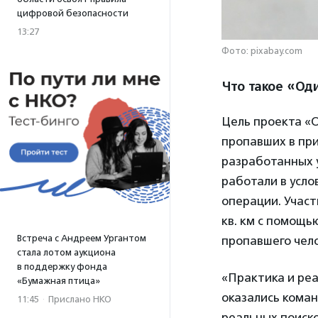
цифровой безопасности
13:27
Фото: pixabay.com
Что такое «Од
Цель проекта «О
пропавших в пр
разработанных 
работали в усло
операции. Участ
кв. км с помощ
Встреча с Андреем Ургантом
пропавшего чело
стала лотом аукциона
в поддержку фонда
«Практика и ре
«Бумажная птица»
оказались кома
11:45
·
Прислано НКО
реальных поиско