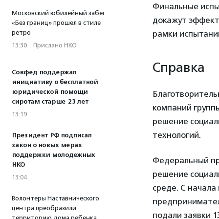
Финальные испы
Московский юбилейный забег
докажут эффекти
«Без границ» прошел в стиле
рамки испытаний
ретро
13:30
·
Прислано НКО
Справка
Совфед поддержал
инициативу о бесплатной
юридической помощи
Благотворитель
сиротам старше 23 лет
компаний групп
13:19
решение социал
технологий.
Президент РФ подписал
закон о новых мерах
поддержки молодежных
Федеральный пр
НКО
решение социаль
13:04
среде. С начала
Волонтеры Наставнического
предпринимателе
центра преобразили
подали заявки 1
территорию дома ребенка