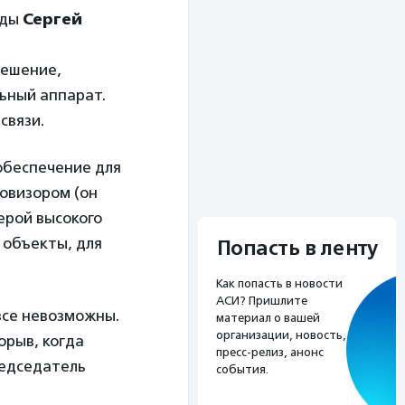
нды
Сергей
решение,
ьный аппарат.
связи.
обеспечение для
овизором (он
ерой высокого
 объекты, для
Попасть в ленту
Как попасть в новости
АСИ? Пришлите
все невозможны.
материал о вашей
организации, новость,
орыв, когда
пресс-релиз, анонс
редседатель
события.