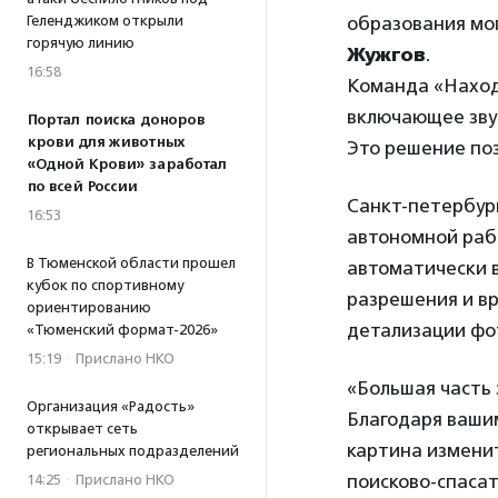
образования мо
Геленджиком открыли
горячую линию
Жужгов
.
16:58
Команда «Наход
включающее зву
Портал поиска доноров
крови для животных
Это решение поз
«Одной Крови» заработал
по всей России
Санкт-петербур
16:53
автономной раб
В Тюменской области прошел
автоматически 
кубок по спортивному
разрешения и вр
ориентированию
детализации фо
«Тюменский формат-2026»
15:19
·
Прислано НКО
«Большая часть 
Организация «Радость»
Благодаря ваши
открывает сеть
картина изменит
региональных подразделений
поисково-спаса
14:25
·
Прислано НКО