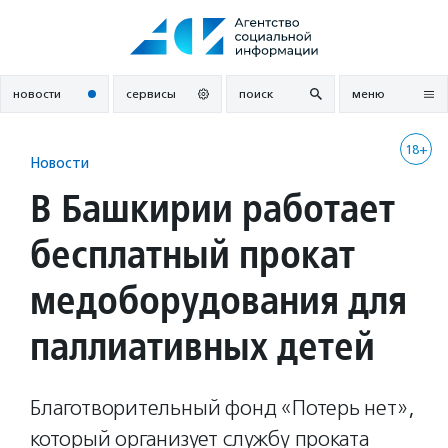
Перейти
к
содержанию
новости
сервисы
поиск
меню
18+
Новости
В Башкирии работает
бесплатный прокат
медоборудования для
паллиативных детей
Благотворительный фонд «Потерь нет»,
который организует службу проката