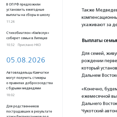
В ОП РФ предложили
Также Медведев 
установить ежегодные
выплаты на сборы в школу
компенсационны
11:24
ухаживают за де
Стихобиатлон «Км/вслух»
соберет семьи в Липецке
Выплаты семья
10:32
·
Прислано НКО
Для семей, жив
05.08.2026
рождении перве
который установ
Автовладельцы Камчатки
Дальнем Восток
могут получить стикеры
о правилах добрососедства
с бурыми медведями
«Конечно, буде
18:02
ежемесячной вы
Дальнего Восток
Для родственников
Чукотский авто
пострадавших в результате
атаки беспилотников под