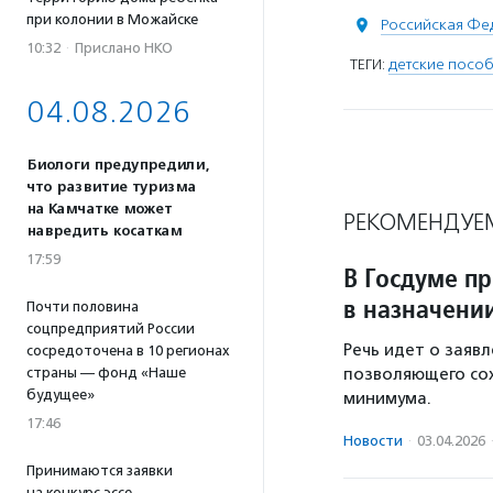
при колонии в Можайске
Российская Фе
10:32
·
Прислано НКО
ТЕГИ:
детские посо
04.08.2026
Биологи предупредили,
что развитие туризма
на Камчатке может
РЕКОМЕНДУЕ
навредить косаткам
17:59
В Госдуме п
в назначени
Почти половина
соцпредприятий России
Речь идет о заявл
сосредоточена в 10 регионах
страны — фонд «Наше
позволяющего со
будущее»
минимума.
17:46
Новости
·
03.04.2026
Принимаются заявки
на конкурс эссе