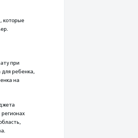
, которые
ер.
ату при
 для ребенка,
бенка на
юджета
 регионах
область,
а.