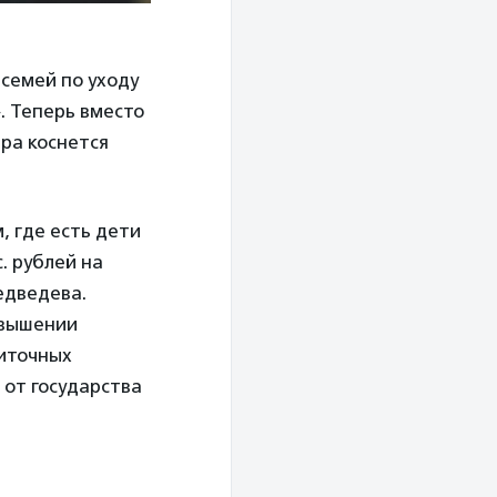
 семей по уходу
. Теперь вместо
ера коснется
 где есть дети
. рублей на
едведева.
овышении
житочных
 от государства