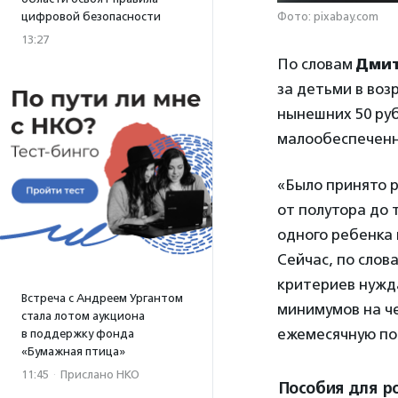
цифровой безопасности
Фото: pixabay.com
13:27
По словам
Дмит
за детьми в воз
нынешних 50 руб
малообеспеченны
«Было принято 
от полутора до 
одного ребенка
Сейчас, по сло
критериев нужд
Встреча с Андреем Ургантом
минимумов на че
стала лотом аукциона
ежемесячную под
в поддержку фонда
«Бумажная птица»
11:45
·
Прислано НКО
Пособия для р