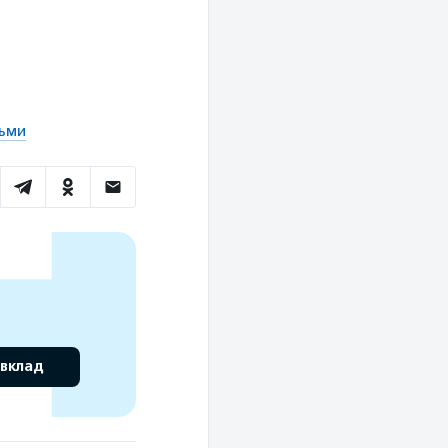
тьми
 вклад