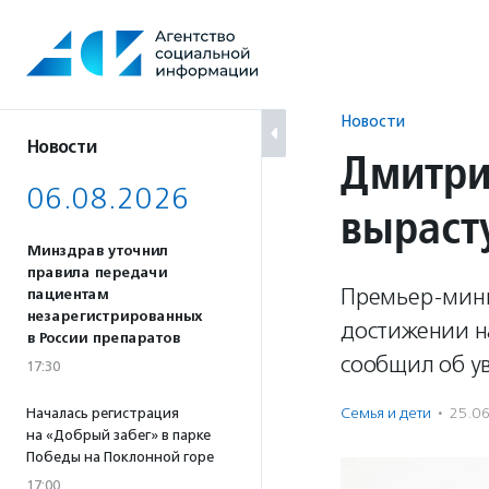
Перейти
к
содержанию
Новости
Новости
Дмитри
06.08.2026
вырасту
Минздрав уточнил
правила передачи
Премьер-мини
пациентам
незарегистрированных
достижении н
в России препаратов
сообщил об у
17:30
Семья и дети
·
25.0
Началась регистрация
на «Добрый забег» в парке
Победы на Поклонной горе
17:00