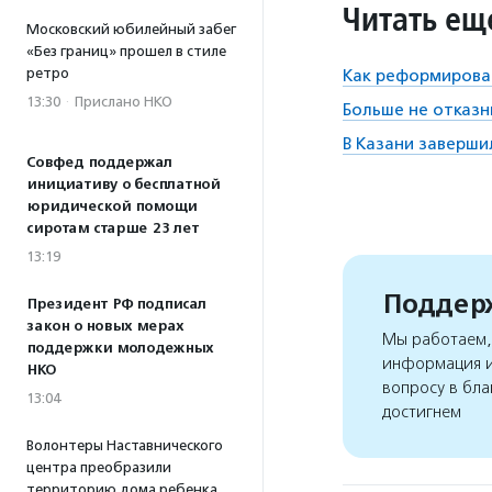
Читать ещ
Московский юбилейный забег
«Без границ» прошел в стиле
ретро
Как реформирова
13:30
·
Прислано НКО
Больше не отказн
В Казани заверши
Совфед поддержал
инициативу о бесплатной
юридической помощи
сиротам старше 23 лет
13:19
Поддерж
Президент РФ подписал
закон о новых мерах
Мы работаем, 
поддержки молодежных
информация и
НКО
вопросу в бла
13:04
достигнем
Волонтеры Наставнического
центра преобразили
территорию дома ребенка