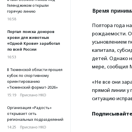
Геленджиком открыли
Время приним
горячую линию
16:58
Полтора года н
Портал поиска доноров
рождаемости. О
крови для животных
усыновлением пе
«Одной Крови» заработал
по всей России
капитала, субс
16:53
детей. Однако 
мере, сообщил 
В Тюменской области прошел
кубок по спортивному
«Не все они зар
ориентированию
«Тюменский формат-2026»
прямой линии у 
15:19
·
Прислано НКО
ситуацию исправ
Организация «Радость»
Подписывайтес
открывает сеть
региональных подразделений
14:25
·
Прислано НКО