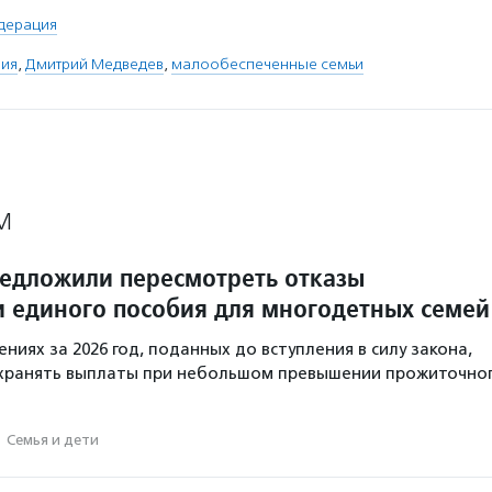
дерация
бия
,
Дмитрий Медведев
,
малообеспеченные семьи
М
редложили пересмотреть отказы
и единого пособия для многодетных семей
ениях за 2026 год, поданных до вступления в силу закона,
хранять выплаты при небольшом превышении прожиточно
·
Семья и дети