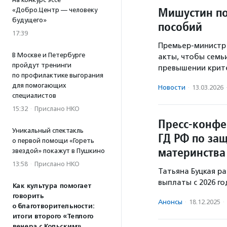
Мишустин по
«Добро.Центр — человеку
будущего»
пособий
17:39
Премьер-министр
В Москве и Петербурге
акты, чтобы семь
пройдут тренинги
превышении крит
по профилактике выгорания
для помогающих
Новости
·
13.03.2026
специалистов
15:32
·
Прислано НКО
Пресс-конфе
Уникальный спектакль
ГД РФ по защ
о первой помощи «Гореть
материнства
звездой» покажут в Пушкино
13:58
·
Прислано НКО
Татьяна Буцкая р
выплаты с 2026 г
Как культура помогает
говорить
Анонсы
·
18.12.2025
·
о благотворительности:
итоги второго «Теплого
вечера с Кольским»