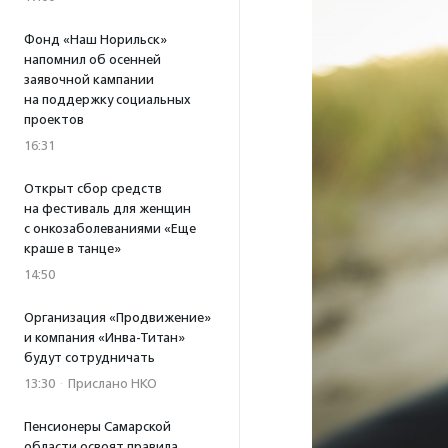
Фонд «Наш Норильск»
напомнил об осенней
заявочной кампании
на поддержку социальных
проектов
16:31
Открыт сбор средств
на фестиваль для женщин
с онкозаболеваниями «Еще
краше в танце»
14:50
Организация «Продвижение»
и компания «Инва-Титан»
будут сотрудничать
13:30
·
Прислано НКО
Пенсионеры Самарской
области освоят правила