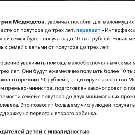
рия Медведева
, увеличат пособия для малоимущих
расте от полутора до трех лет,
передает
«Интерфакс»
лей семья будет получать до 10 тыс. рублей. Новая м
х семей с детьми от полутора до трех лет.
решение увеличить помощь малообеспеченным семьям,
трех лет. Они будут ежемесячно получать более 10 тыс
 вместо прежних 50 рублей», — цитирует агентство М
вам премьер-министра, подготовлен законопроект о п
аемости семей с полутора до двух минимальных про
ловека. Это позволит большему числу людей получать
держку на первого и второго ребенка.
одителей детей с инвалидностью