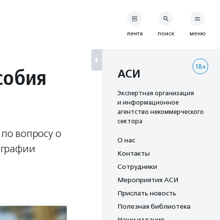
лента
поиск
меню
18+
собия
АСИ
Экспертная организация
и информационное
агентство некоммерческого
сектора
по вопросу о
О нас
ографии
Контакты
Сотрудники
Мероприятия АСИ
Прислать новость
Полезная библиотека
Наши издания