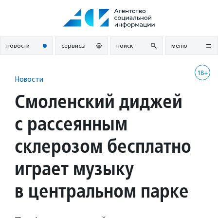
Перейти
к
содержанию
новости
сервисы
поиск
меню
18+
Новости
Смоленский диджей
с рассеянным
склерозом бесплатно
играет музыку
в центральном парке