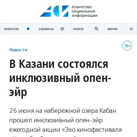
Перейти
к
содержанию
новости
сервисы
поиск
меню
18+
Новости
В Казани состоялся
инклюзивный опен-
эйр
26 июня на набережной озера Кабан
прошел инклюзивный опен-эйр
ежегодной акции «Эхо кинофестиваля