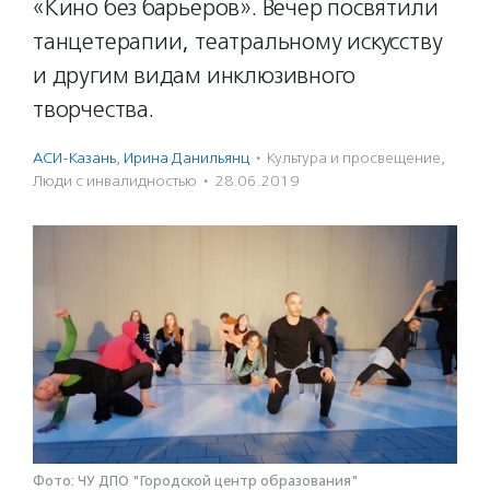
«Кино без барьеров». Вечер посвятили
танцетерапии, театральному искусству
и другим видам инклюзивного
творчества.
АСИ-Казань
,
Ирина Данильянц
·
Культура и просвещение
,
Люди с инвалидностью
·
28.06.2019
Фото: ЧУ ДПО "Городской центр образования"