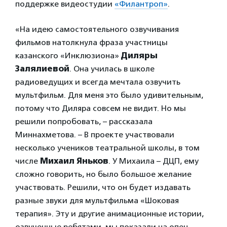
поддержке видеостудии
«Филантроп»
.
«На идею самостоятельного озвучивания
фильмов натолкнула фраза участницы
казанского «Инклюзиона»
Диляры
Залялиевой
. Она училась в школе
радиоведущих и всегда мечтала озвучить
мультфильм. Для меня это было удивительным,
потому что Диляра совсем не видит. Но мы
решили попробовать, – рассказала
Миннахметова. – В проекте участвовали
несколько учеников театральной школы, в том
числе
Михаил Яньков
. У Михаила – ДЦП, ему
сложно говорить, но было большое желание
участвовать. Решили, что он будет издавать
разные звуки для мультфильма «Шоковая
терапия». Эту и другие анимационные истории,
озвученные ребятами, мы показали на опен-