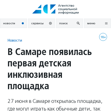
Перейти
к
содержанию
новости
сервисы
поиск
меню
18+
Новости
В Самаре появилась
первая детская
инклюзивная
площадка
27 июня в Самаре открылась площадка,
где могут играть как обычные дети, так